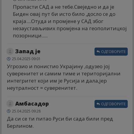
Пропасти САД а не тебе.Свеједно и да је
Биден овај пут би исто било ,досло се до
краја....Отуда и промјене у САД због
незаустављивих промјена на геополитицкој
позорници.....
Запад је
ОДГОВОРИТЕ
25.04.2025 09:01
Угрозио и понистио Украјину ,одузео јој
суверенитет и самим тиме и територијални
интегритет који им је Русија и дала,јер
неутралност = суверенитет.
Амбасадор
ОДГОВОРИТЕ
25.04.2025 09:28
Да си се ти питао Руси би сада били пред
Берлином.