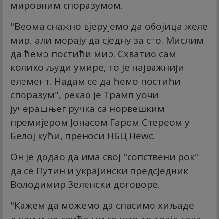
мировним споразумом.
"Веома снажно вјерујемо да обојица желе
мир, али морају да сједну за сто. Мислим
да ћемо постићи мир. Схватио сам
колико људи умире, то је најважнији
елемент. Надам се да ћемо постићи
споразум", рекао је Трамп уочи
јучерашњег ручка са норвешким
премијером Јонасом Гаром Стереом у
Белој кући, преноси НБЦ Неwс.
Он је додао да има свој "сопствени рок"
да се Путин и украјински предсједник
Володимир Зеленски договоре.
"Кажем да можемо да спасимо хиљаде
људи и не свиђа ми се што то траје тако