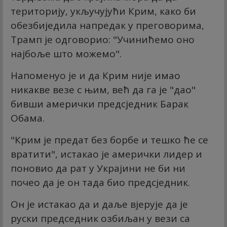
територију, укључујући Крим, како би
обезбиједила напредак у преговорима,
Трамп је одговорио: "Учинићемо оно
најбоље што можемо".
Напоменуо је и да Крим није имао
никакве везе с њим, већ да га је "дао"
бивши амерички предсједник Барак
Обама.
"Крим је предат без борбе и тешко ће се
вратити", истакао је амерички лидер и
поновио да рат у Украјини не би ни
почео да је он тада био предсједник.
Он је истакао да и даље вјерује да је
руски председник озбиљан у вези са