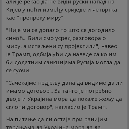
али је рекао да не види руски напад на
Кијев у ноћи између сриједе и четвртка
као "препреку миру".
"Није ми се допало то што се догодило
синоћ... Били смо усред разговора о
миру, а испаљени су пројектили", навео
је Трамп, одбијајући да наведе са којим
би додатним санкцијама Русија могла да
се суочи.
"Сачекајмо недјељу дана да видимо да ли
имамо договор... За танго је потребно
двоје и Украјина мора да покаже жељу да
склопи договор", нагласио је Трамп.
На питање да ли остаје при ранијим
тврдњама да Украјина мора да да