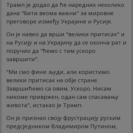
Трамп је додао да ће наредних неколико
дана "бити веома важни" за мировне
преговоре између Украјине и Русије.
Он је навео да врши "велики притисак" и
на Русију и на Украјину да се оконча рат и
поручио да "ћемо с тим ускоро
завршити".
"Ми смо фини људи, али користимо
велики притисак на обје стране.
Завршићемо са овим. Ускоро. Нисам
никоме привржен, одан сам спасавању
живота", истакао је Трамп.
Он је признао своју фрустрацију руским
предсједником Владимиром Путином,