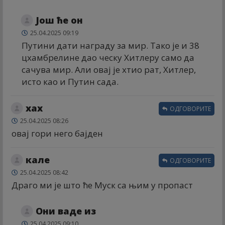
Још ће он
25.04.2025 09:19
Путини дати награду за мир. Тако је и 38
цхамбрелине дао ческу Хитлеру само да
сачува мир. Али овај је хтио рат, Хитлер,
исто као и Путин сада.
хах
ОДГОВОРИТЕ
25.04.2025 08:26
овај гори него бајден
кале
ОДГОВОРИТЕ
25.04.2025 08:42
Драго ми је што ће Муск са њим у пропаст
Они ваде из
25.04.2025 09:10