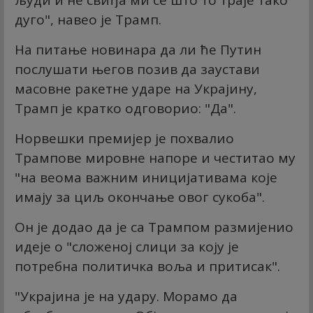
дуго", навео је Трамп.
На питање новинара да ли ће Путин
послушати његов позив да заустави
масовне ракетне ударе на Украјину,
Трамп је кратко одговорио: "Да".
Норвешки премијер је похвалио
Трампове мировне напоре и честитао му
"на веома важним иницијативама које
имају за циљ окончање овог сукоба".
Он је додао да је са Трампом размијенио
идеје о "сложеној слици за коју је
потребна политичка воља и притисак".
"Украјина је на удару. Морамо да