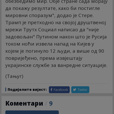
обезбедимо мир. Обје стране сада морају
да покажу резултате, како би постигле
мировни споразум", додао је Стере.
Трамп је претходно на својој друштвеној
мрежи Трутх Социал написао да "није
задовољан" Путином након што је Русија
током ноћи извела напад на Кијев у
којем је погинуло 12 људи, а више од 90
повријеђено, према извјештају
украјинске службе за ванредне ситуације.
(Тањуг)
Подијелите вијест:
Facebook
Twitter
Коментари
/
9