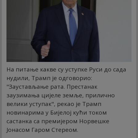
На питање какве су уступке Руси до сада
нудили, Трамп је одговорио:
"Заустављање рата. Престанак
заузимања цијеле земље, прилично
велики уступак", рекао је Трамп
новинарима у Бијелој кући током
састанка са премијером Норвешке
Јонасом Гаром Стереом.