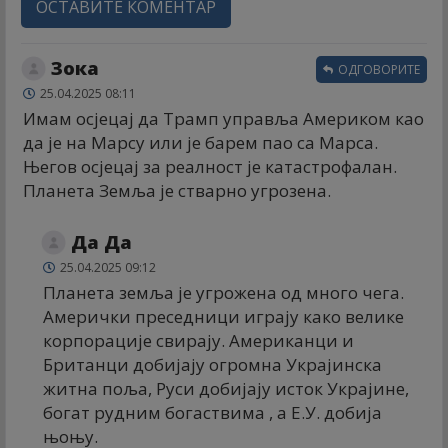
ОСТАВИТЕ КОМЕНТАР
Зока
ОДГОВОРИТЕ
25.04.2025 08:11
Имам осјецај да Трамп управља Америком као
да је на Марсу или је барем пао са Марса.
Његов осјецај за реалност је катастрофалан.
Планета Земља је стварно угрозена.
Да Да
25.04.2025 09:12
Планета земља је угрожена од много чега.
Амерички преседници играју како велике
корпорације свирају. Американци и
Британци добијају огромна Украјинска
житна поља, Руси добијају исток Украјине,
богат рудним богаствима , а Е.У. добија
њоњу.