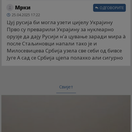
Мрки
ОДГОВОРИТЕ
25.04.2025 17:22
Цуј русија би могла узети цијелу Украјину
Прво су преварили Украјину за нуклеарно
орузје да дају Русији н'а цување заради мира à
после Стаљиновци напали тако је и
Милосевицева Србија узела све себи од бивсе
Југе А сад се Србија цјепа полахко али сигурно
Свијет