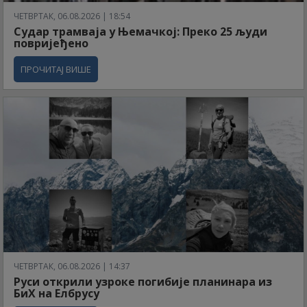
ЧЕТВРТАК, 06.08.2026 | 18:54
Судар трамваја у Њемачкој: Преко 25 људи
повријеђено
ПРОЧИТАЈ ВИШЕ
ЧЕТВРТАК, 06.08.2026 | 14:37
Руси открили узроке погибије планинара из
БиХ на Елбрусу