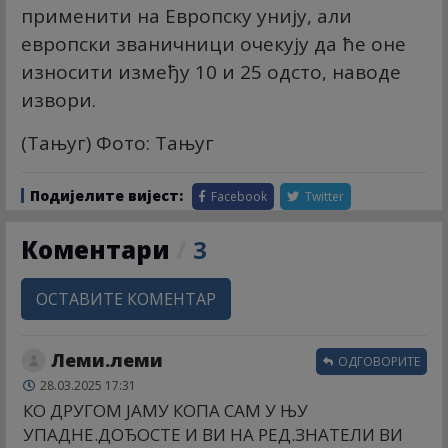
применити на Европску унију, али
европски званичници очекују да ће оне
износити између 10 и 25 одсто, наводе
извори.
(Тањуг) Фото: Тањуг
Подијелите вијест:
Facebook
Twitter
Коментари
/
3
ОСТАВИТЕ КОМЕНТАР
Леми.леми
ОДГОВОРИТЕ
28.03.2025 17:31
КО ДРУГОМ ЈАМУ КОПА САМ У ЊУ
УПАДНЕ.ДОЂОСТЕ И ВИ НА РЕД.ЗНАТЕЛИ ВИ