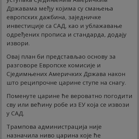
Државама међу којима су смањења
европских дажбина, заједничке
инвестиције са САД, као и ублажавање
одређених прописа и стандарда, додају
извори.
Овај план би представљао основу за
разговоре Европске комисије и
Сједимњених Америчких Држава након
што реципрочне царине ступе на снагу.
Поменуте царине ће вероватно погодити
сву или већину робе из ЕУ која се извози
у САД.
Трампова администрација није
назначила ниво царина које ће