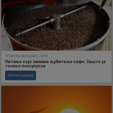
ЧЕТВРТАК, 06.08.2026 | 10:05
Питање које занима љубитеље кафе: Зашто је
толико поскупјела
ПРОЧИТАЈ ВИШЕ