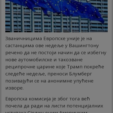
Званичницима Европске уније је на
састанцима ове недеље у Вашингтону
речено да не постоји начин да се избегну
нове аутомобилске и такозване
реципрочне царине које Трамп покреће
следеће недеље, преноси Блумберг
позивајући се на анонимне упућене
изворе.
Европска комисија је због тога већ
почела да ради на листи потенцијалних
уступака Сједињеним Америчким