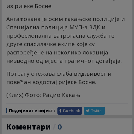
из ријеке Босне.
Ангажована је осим какањске полиције и
Специјална полиција МУП-а ЗДК и
професионална ватрогасна служба те
друге спасилачке екипе које су
распоређене на неколико локација
низводно од мјеста трагичног догађаја.
Потрагу отежава слаба видљивост и
повећан водостај ријеке Босне.
(Клиx) Фото: Радио Какањ
Подијелите вијест:
Facebook
Twitter
Коментари
/
0