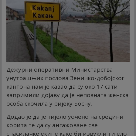
Дежурни оперативни Министарства
унутрашњих послова Зеничко-добојског
кантона нам је казао да су око 17 сати
запримили дојаву да је непозната женска
особа скочила у ријеку Босну.
Додао је да је тијело уочено на средини
корита те да су ангажоване све
спасилачке екипе како би извукли тијело