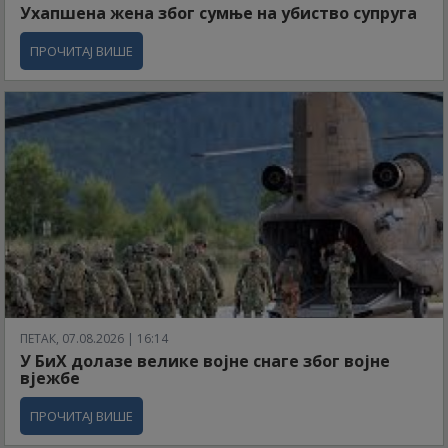
Ухапшена жена због сумње на убиство супруга
ПРОЧИТАЈ ВИШЕ
ПЕТАК, 07.08.2026 | 16:14
У БиХ долазе велике војне снаге због војне
вјежбе
ПРОЧИТАЈ ВИШЕ