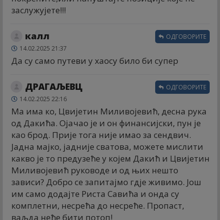
заслужујете!!!
калл
ОДГОВОРИТЕ
14.02.2025 21:37
Да су само путеви у хаосу било би супер
ДРАГАЉЕВЦ
ОДГОВОРИТЕ
14.02.2025 22:16
Ма има ко, Цвијетин Миливојевић, десна рука
од Дакића. Ојачао је и он финансијски, пун је
као брод. Прије тога није имао за сендвич.
Јадна мајко, јадније сватова, можете мислити
какво је то предузеће у којем Дакић и Цвијетин
Миливојевић руководе и од њих нешто
зависи? Добро се запитајмо гдје живимо. Још
им само додајте Риста Савића и онда су
комплетни, несрећа до несреће. Пропаст,
ваљда неће бити потоп!