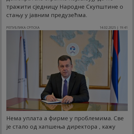
тражити сједницу Народне Скупштине о
стању у јавним предузећма.
РЕПУБЛИКА СРПСКА
14.02.2025 | 19:41
Нема уплата а фирме у проблемима. Све
је стало од хапшења директора , кажу