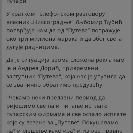
путари.
У кратком телефонском разговору
власник „Нискоградње“ Љубомир Ћубић
потврђује нам да од “Путева” потражује
око три милиона марака и да због свега
дугује радницима.
Да је ситуација веома сложена рекла нам
је и Андреа Дорић, привремени
заступник "Путева", која нас је упутила да
се званично обратимо предузећу.
"Чекамо неки прелазни период да
ријешимо све па и питање исплате
путарским фирмама и све остало исплате
које су везане за „Путеве“. Покушавамо
наћи рјешење како изаћи из ове правне