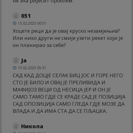
не зна ријесит проблем.
051
15.02.2025 00:51
Хоцете реци да је овај круско незамјењив?
Или нико други не смије узети рекет који је
он планирао за себе?
Ја
15.02.2025 05:31
САД КАД ДОЦЈЕ СЕЛАК БИЦ ЈОС И ГОРЕ НЕГО
СТО ЈЕ БИЛО И ОВАЈ ЈЕ ПРЕЛИВИДА И
МАФИЈОЗ ВЕЦИ ОД НЕСИЦА ЈЕР И ОН ЈЕ
САМО ТАМО ГДЈЕ СЕ КРАДЕ САД ЈЕ ПОЗИЦИЈА
САД ОПОЗИЦИЈА САМО ГЛЕДА ГДЈЕ МОЗЕ ДА
ВЛАДА И ДА ИМА СТА ДА СЕ ПЉАЦКА.
Никола