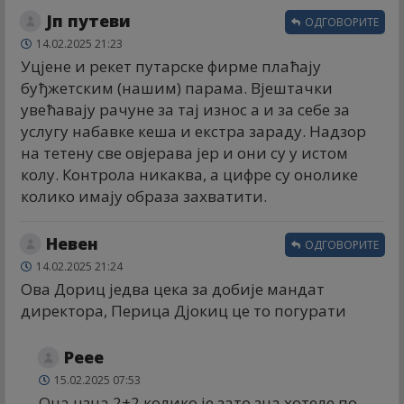
Јп путеви
ОДГОВОРИТЕ
14.02.2025 21:23
Уцјене и рекет путарске фирме плаћају
буђжетским (нашим) парама. Вјештачки
увећавају рачуне за тај износ а и за себе за
услугу набавке кеша и екстра зараду. Надзор
на тетену све овјерава јер и они су у истом
колу. Контрола никаква, а цифре су онолике
колико имају образа захватити.
Невен
ОДГОВОРИТЕ
14.02.2025 21:24
Ова Дориц једва цека за добије мандат
директора, Перица Дјокиц це то погурати
Реее
15.02.2025 07:53
Она нзна 2+2 колико је,зато зна хотеле по