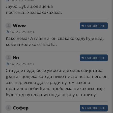
Љубо Цубиц,олицења
постења...хахахахахахаха.
Www
ОДГОВОРИТЕ
14.02.2025 20:54
Како нема? А главни, он свакако одлућује кад,
коме и колико се плаћа.
Нн
ОДГОВОРИТЕ
14.02.2025 20:57
Ста даје недај бозе умро ,није смак свијета за
јрдниг цовјека,као да нико ниста незна него он
,све нерјесиво ,да се ради путем закона
правилно неби било проблема никаквих није
будет од путева његов да цекају оставину
Софер
ОДГОВОРИТЕ