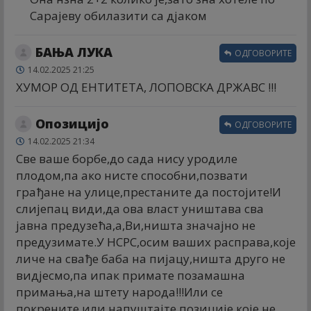
Сарајеву обилазити са дјаком
БАЊА ЛУКА
ОДГОВОРИТЕ
14.02.2025 21:25
ХУМОР ОД ЕНТИТЕТА, ЛОПОВСКА ДРЖАВС !!!
Опозицијо
ОДГОВОРИТЕ
14.02.2025 21:34
Све ваше борбе,до сада нису уродиле
плодом,па ако нисте способни,позвати
грађане на улице,престаните да постојите!И
слијепац види,да ова власт уништава сва
јавна предузећа,а,Ви,ништа значајно не
предузимате.У НСРС,осим ваших расправа,које
личе на свађе баба на пијацу,ништа друго не
видјесмо,па ипак примате позамашна
примања,на штету народа!!!Или се
покрените,или напуштајте позиције које не