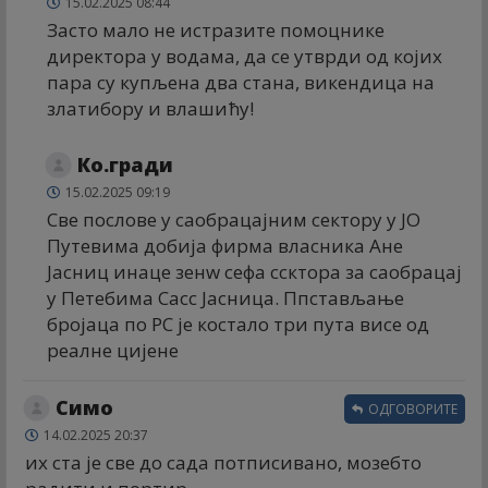
15.02.2025 08:44
Засто мало не истразите помоцнике
директора у водама, да се утврди од којих
пара су купљена два стана, викендица на
златибору и влашићу!
Ко.гради
15.02.2025 09:19
Све послове у саобрацајним сектору у ЈО
Путевима добија фирма власника Ане
Јасниц инаце зенw сефа ссктора за саобрацај
у Петебима Сасс Јасница. Ппстављање
бројаца по РС је костало три пута висе од
реалне цијене
Симо
ОДГОВОРИТЕ
14.02.2025 20:37
их ста је све до сада потписивано, мозебто