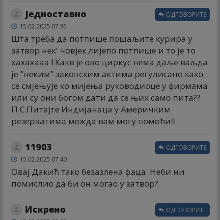
Једноставно
ОДГОВОРИТЕ
15.02.2025 07:35
Шта треба да потпише пошаљите курира у
затвор нек' човјек лијепо потпише и то је то
хахахааа ! Какв је ово циркус нема даље ваљда
је "неким" законским актима регулисано како
се смјењује ко мијења руководиоце у фирмама
или су они богом дати да се њих само пита??
П.С.Питајте Индијанаца у Америчким
резерватима можда вам могу помоћи!!
11903
ОДГОВОРИТЕ
15.02.2025 07:40
Овај Дакић тако безазлена фаца. Неби ни
помислио да би он могао у затвор?
Искрено
ОДГОВОРИТЕ