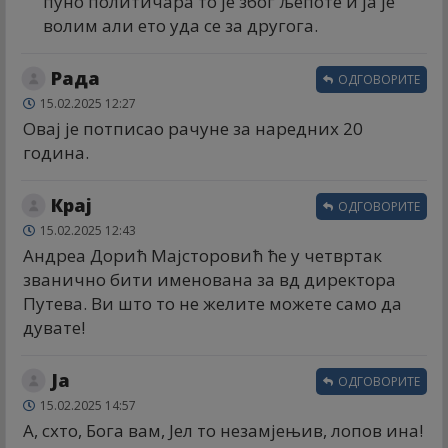
пуно политичара то је због љепоте и ја је
волим али ето уда се за другога.
Рада
ОДГОВОРИТЕ
15.02.2025 12:27
Овај је потписао рачуне за наредних 20
година.
Крај
ОДГОВОРИТЕ
15.02.2025 12:43
Андреа Дорић Мајсторовић ће у четвртак
званично бити именована за вд директора
Путева. Ви што то не желите можете само да
дувате!
Ја
ОДГОВОРИТЕ
15.02.2025 14:57
А, схто, Бога вам, Јел то незамјењив, лопов ина!