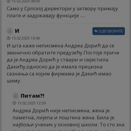
15.02.2025 08:00
Само у Српској директори у затвору примају
плате и задржавају функције ....
И
ОДГОВОРИТЕ
15.02.2025 10:46
И шта каже неписмена Андреа Дорић да се
званично обратите предузећу.Постоје приче
да је Андреа Дорић у ствари и смјестила
Дакићу,односно да је имала прецизна
сазнања са којим фирмама је Дакић имао
шему.
Питам?!
15.02.2025 12:39
Андреа Дорић није неписмена, жена је
паметна, лијепа и поштена жена. Била је
најбољи ученик у основној школи. То сто зна