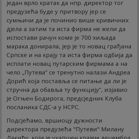
један врло кратак да нпр. директор тог
предузећа буде у притвору јер се
сумњичи да је починио више кривичних
дјела а затим та иста фирма не жели да
испостави рачун коме је 700 хиљада
марака донирала, јер је то новац грађана
Српске и на крају та иста фирма одбија да
исплати новац путарским фирмама а на
чело „Путева“ се тренутно налази Андреа
Дорић која поставља се питање да ли је
стручна да обавља ту функцију“, изјавио
је Огњен Бодирога, предсједник Клуба
посланика СДС-а у НСРС.
Подсјећамо, вршиоцу дужности
директора предузећа "Путеви" Милану
Дакићу, који је ухапшен крајем децембра,