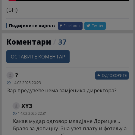
(БН)
Подијелите вијест:
Facebook
Twitter
Коментари
/
37
ОСТАВИТЕ КОМЕНТАР
?
ОДГОВОРИТЕ
14.02.2025 20:23
Зар предузеће нема замјеника директора?
XYЗ
14.02.2025 22:31
Какав мудар одговор младјане Дорицке...
Браво за дотицну. Зна узет плату и фотељу а