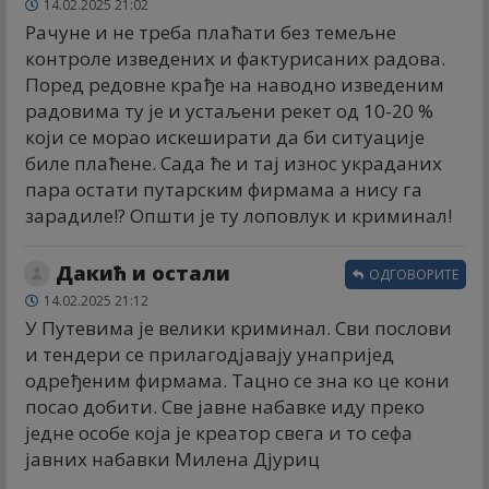
14.02.2025 21:02
Рачуне и не треба плаћати без темељне
контроле изведених и фактурисаних радова.
Поред редовне крађе на наводно изведеним
радовима ту је и устаљени рекет од 10-20 %
који се морао искеширати да би ситуације
биле плаћене. Сада ће и тај износ украданих
пара остати путарским фирмама а нису га
зарадиле!? Општи је ту лоповлук и криминал!
Дакић и остали
ОДГОВОРИТЕ
14.02.2025 21:12
У Путевима је велики криминал. Сви послови
и тендери се прилагодјавају унапријед
одређеним фирмама. Тацно се зна ко це кони
посао добити. Све јавне набавке иду преко
једне особе која је креатор свега и то сефа
јавних набавки Милена Дјуриц