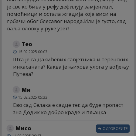
је све ко бива у рефу дефилују замјеници,
помоћници и остала жгадија која виси на
грбачи обог блесавог народа.Или је густо, сад
ваља оловку у руке узет!
Тео
15.02.2025 00:03
Шта је са Дакићевих савјетника и теренских
инкасаната? Каква је њихова улога у вођењу
Путева?
Ми
15.02.2025 05:33
Ево сад Селака е садце тек да буде пропаст
зна Додик ко добро краде и пљацка
Мисо
ОДГОВОРИТЕ
14.02.2025 20:47