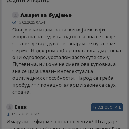
радити и портир
Аларм за будјење
15.02.2025 07:54
Она је класицни сектаски војник, који
изврсава наредјења одозго, а зна се с које
стране вјетар дува., то знају и те путарске
фирме. Надзорни одбор поставља дир, нека
они одговоре, уосталом засто суте сви у
Путевима, никоме не смета ова куповна, а
зна се ција квази- интелектуалка,
оцигледних способности. Народ се треба
пробудити конацно, аларми звоне са свух
страна.
Еххх
ОДГОВОРИТЕ
14.02.2025 20:47
Имају ли те фирме још запослених? Шта да је
ова лопурда на боловањи или на одмору? Кад