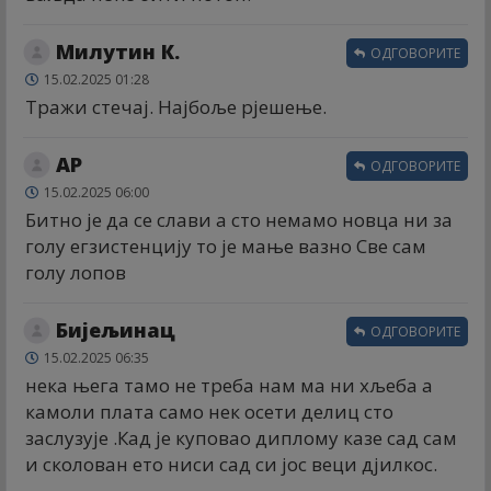
Милутин К.
ОДГОВОРИТЕ
15.02.2025 01:28
Тражи стечај. Најбоље рјешење.
АР
ОДГОВОРИТЕ
15.02.2025 06:00
Битно је да се слави а сто немамо новца ни за
голу егзистенцију то је мање вазно Све сам
голу лопов
Бијељинац
ОДГОВОРИТЕ
15.02.2025 06:35
нека њега тамо не треба нам ма ни хљеба а
камоли плата само нек осети делиц сто
заслузује .Кад је куповао диплому казе сад сам
и сколован ето ниси сад си јос веци дјилкос.