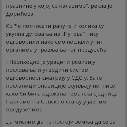
празнине у којој се налазимо“, рекла је
Дорићева.
Ко ће потписати рачуне и колика су
укупна дуговања из „Путева“ нису
одговорили иако смо послали упит
органима управљања тог предузећа.
- Неопходно је урадити ревизију
пословања и утврдити систем
одговорност сматрају у СДС-у. Зато
посланици опозиције скупљају потписе
како би била одржана тематска сједница
Парламента Српске о стању у јавним
предузећима.
„Ја мислим да не постоји земља да се за