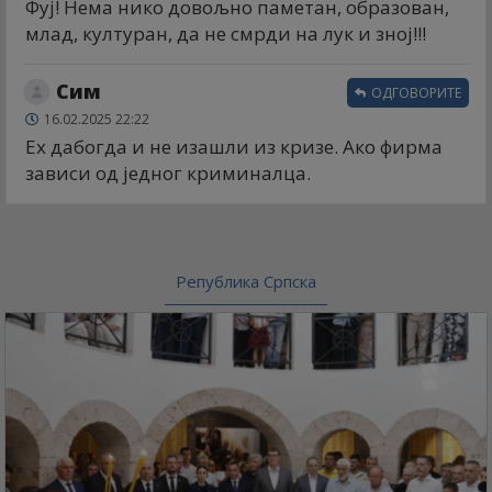
Фуј! Нема нико довољно паметан, образован,
млад, културан, да не смрди на лук и зној!!!
Сим
ОДГОВОРИТЕ
16.02.2025 22:22
Ех дабогда и не изашли из кризе. Ако фирма
зависи од једног криминалца.
Република Српска