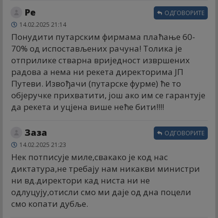
Ре
ОДГОВОРИТЕ
14.02.2025 21:14
Понудити путарским фирмама плаћање 60-
70% од испостављених рачуна! Толика је
отприлике стварна вриједност извршених
радова а нема ни рекета директорима ЈП
Путеви. Извођачи (путарске фурме) ће то
објеручке прихватити, још ако им се гарантује
да рекета и уцјена више неће бити!!!!
Заза
ОДГОВОРИТЕ
14.02.2025 21:23
Нек потписује миле,свакако је код нас
диктатура,не требају нам никакви министри
ни вд.директори кад ниста ни не
одлуцују,отисли смо ми даје од дна поцели
смо копати дубље.