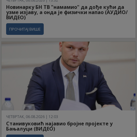
ЧЕТВРТАК, 06.08.2026 | 13:32
Новинарку БН ТВ "намамио" да дође кући да
узме изјаву, а онда је физички напао (АУДИО/
ВИДЕО)
ПРОЧИТАЈ ВИШЕ
ЧЕТВРТАК, 06.08.2026 | 12:03
Станивуковић најавио бројне пројекте у
Бањалуци (ВИДЕО)