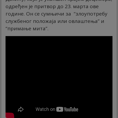
одређен је притвор до 23. марта ове
године. Он се сумњичи за “злоупотребу
службеног положаја или овлаштења” и
“примање мита”.