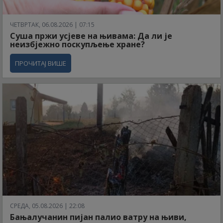
ЧЕТВРТАК, 06.08.2026 | 07:15
Суша пржи усјеве на њивама: Да ли је
неизбјежно поскупљење хране?
ПРОЧИТАЈ ВИШЕ
СРЕДА, 05.08.2026 | 22:08
Бањалучанин пијан палио ватру на њиви,