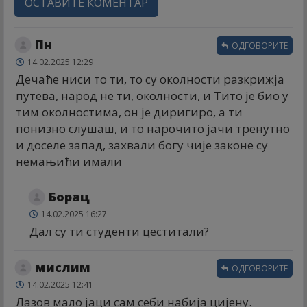
ОСТАВИТЕ КОМЕНТАР
Пн
ОДГОВОРИТЕ
14.02.2025 12:29
Дечаће ниси то ти, то су околности разкрижја
путева, народ не ти, околности, и Тито је био у
тим околностима, он је диригиро, а ти
понизно слушаш, и то нарочито јачи тренутно
и доселе запад, захвали богу чије законе су
немањићи имали
Борац
14.02.2025 16:27
Дал су ти студенти цеститали?
мислим
ОДГОВОРИТЕ
14.02.2025 12:41
Лазов мало јаци сам себи набија цијену.