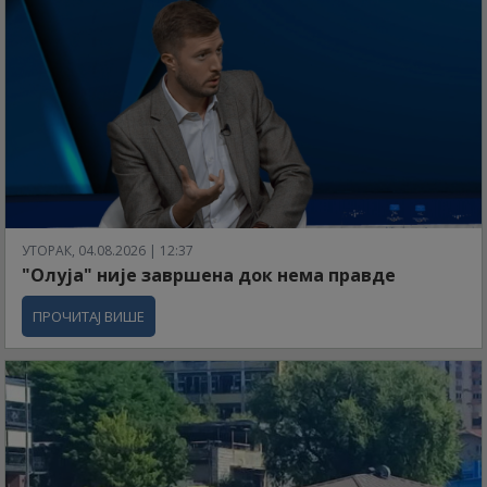
УТОРАК, 04.08.2026 | 12:37
"Олуја" није завршена док нема правде
ПРОЧИТАЈ ВИШЕ