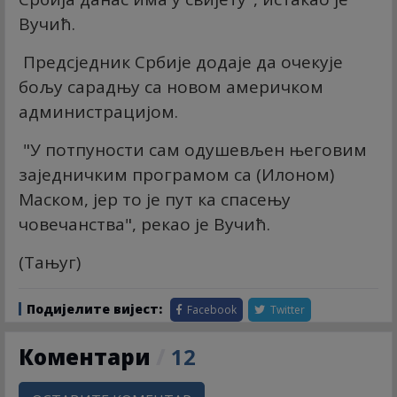
Вучић.
Предсједник Србије додаје да очекује
бољу сарадњу са новом америчком
администрацијом.
"У потпуности сам одушевљен његовим
заједничким програмом са (Илоном)
Маском, јер то је пут ка спасењу
човечанства", рекао је Вучић.
(Тањуг)
Подијелите вијест:
Facebook
Twitter
Коментари
/
12