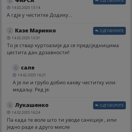
ОДГОВОРИТЕ
14.02.2025 13:14
А гдје у честитке Додику...
Казе Маринко
ОДГОВОРИТЕ
14.02.2025 13:31
То је ствар куртоазије да се предсједницима
цестита дан дрзавности!
сале
14.02.2025 16:21
А је ли и грубо добио какву честитку или
медаљу. Ред је.
Лукашенко
ОДГОВОРИТЕ
14.02.2025 16:24
Па када те воле што ти уводе санкције , или
једно раде а друго мисле