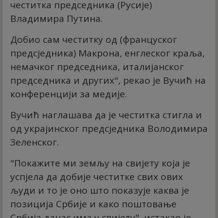
честитка председника (Русије)
Владимира Путина.
Добио сам честитку од (француског
предсједника) Макрона, енглеског краља,
немачког председника, италијанског
председника и других", рекао је Вучић на
конференцији за медије.
Вучић наглашава да је честитка стигла и
од украјинског предсједника Володимира
Зеленског.
"Покажите ми земљу на свијету која је
успјела да добије честитке свих ових
људи и то је оно што показује каква је
позиција Србије и како поштовање
Србија данас има у свијету", истакао је