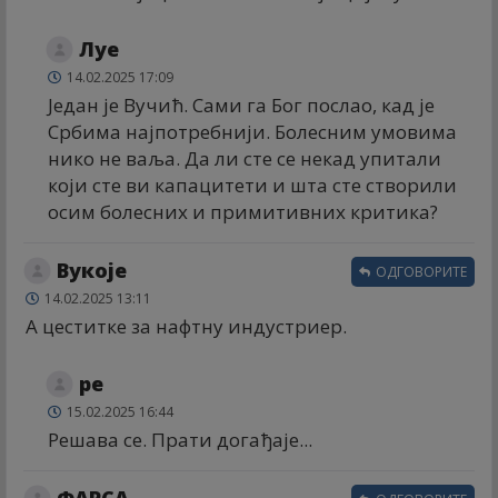
Луе
14.02.2025 17:09
Један је Вучић. Сами га Бог послао, кад је
Србима најпотребнији. Болесним умовима
нико не ваља. Да ли сте се некад упитали
који сте ви капацитети и шта сте створили
осим болесних и примитивних критика?
Вукоје
ОДГОВОРИТЕ
14.02.2025 13:11
А цеститке за нафтну индустриер.
ре
15.02.2025 16:44
Решава се. Прати догађаје...
ФАРСА