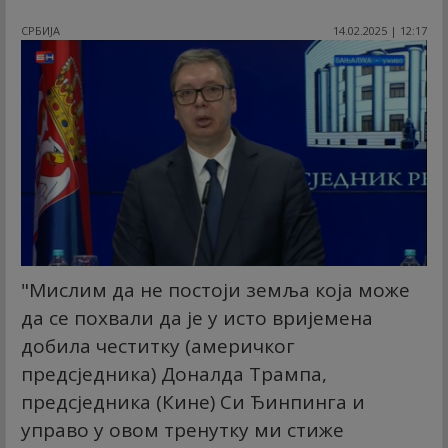
СРБИЈА
14.02.2025 | 12:17
"Мислим да не постоји земља која може
да се похвали да је у исто вријемена
добила честитку (америчког
предсједника) Доналда Трампа,
предсједника (Кине) Си Ђинпинга и
управо у овом тренутку ми стиже