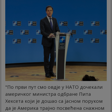
"По први пут смо овдје у НАТО дочекали
америчког министра одбране Пита
Хексета који је дошао са јасном поруком
да је Америка трајно посвећена снажном