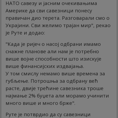
НАТО савезу и јасним очекивањима
Америке да сви савезници понесу
правичан дио терета. Разговарали смо о
Украјини. Сви желимо трајан мир", рекао
је Руте и додао:
"Када је ријеч о насој одбрани имамо
снажне планове али нам је потребно
више војне способности што изискује
више финансијских издвајања.
У том смислу немамо више времена за
губљење. Потрошња за одбрану већ
расте, двије трећине савезника троше
најмање 2% буџета али морамо учинити
много више и много брже".
Руте је потврдио да су савезници