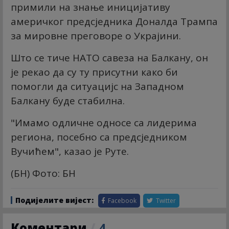
примили на знање иницијативу
америчког предсједника Доналда Трампа
за мировне преговоре о Украјини.
Што се тиче НАТО савеза на Балкану, он
је рекао да су ту присутни како би
помогли да ситуацијс на Западном
Балкану буде стабилна.
"Имамо одличне односе са лидерима
региона, посебно са предсједником
Вучићем", казао је Руте.
(БН) Фото: БН
Подијелите вијест:
Facebook
Twitter
Коментари
/
4