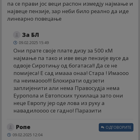
па се прави јос веци распон измедју најмање и
највеце пензије, зар неби било реално да иде
линеарно повецање
За БЛ
09.02.2025 15:49
Они прате своје плате дизу за 500 кМ
најмање па тако и иве веце пензије вусе да
одвоје Сиротињу од богатаса!! Да се не
помијеса! Е сад имааа онаа! Стара ! Имаооо
па неимаооо!!! Блокирати одузети
заплијенити али нема Правосудја нема
Еуропола и Евтопских туxилаца зато они
неце Европу јер оде лова из руку а
навадилоооо се гадно! Паразити
Ропе
ОДГОВОРИТЕ
09.02.2025 12:04