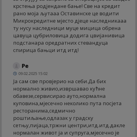
крстења родјендане бање! Све на кредит
рано моја љутааа Оставинске це водити
Микрокредитне мјесто дјеце наследникааа
ту нусу наследници муце мицица обрена
цавуца цубриловица додига цвијанивица
подстанара оредратних стевандуца
спирица бањци итд итд!
Ре
09.02.2025 15:02
Ја сам све провјерио на себи.Да бих
нормално живио,извршавао кућне
обавезе,сервисирао ауто,нормална
куповина,мјесечно неколико пута посјета
ресторанима,седмично
роштиљање,одлазак у градску
сетњу,пијаца,тржни центри,итд.итд.дакле
нормалан живот ја и супруга,мјесечно је