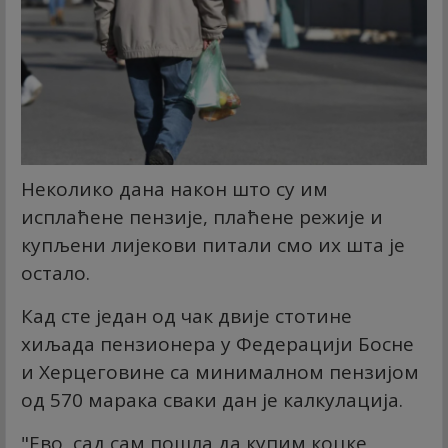
Неколико дана након што су им
исплаћене пензије, плаћене режије и
купљени лијекови питали смо их шта је
остало.
Кад сте један од чак двије стотине
хиљада пензионера у Федерацији Босне
и Херцеговине са минималном пензијом
од 570 марака сваки дан је калкулација.
"Ево, сад сам пошла да купим коцке