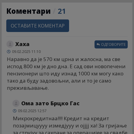
Коментари
/
21
ОСТАВИТЕ КОМЕНТАР
Хаха
ОДГОВОРИТЕ
09.02.2025 11:10
Наравно да је 570 км црна и жалосна, ма све
испод 800 км је дно дна. Е сад ови новопечени
пензионери што иду изнад 1000 км могу како
тако да буду задовољни, али и то је само
преживљавање.
Ома зато Брцко Гас
09.02.2025 12:57
Микрокредитнаа!!!! Кредит на кредит
позајмицуууу измедјууу и ојјјј ха! За гријање
за струјуу за сахране за операцијее за свадбе