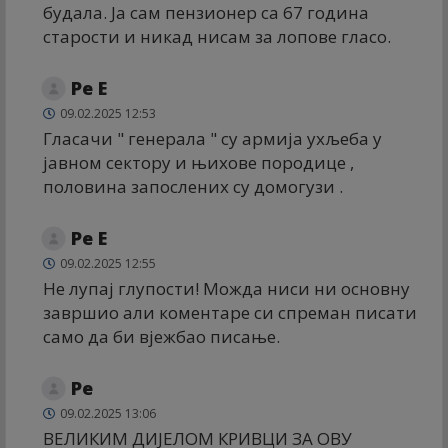
будала. Ја сам пензионер са 67 година
старости и никад нисам за лопове гласо.
Ре Е
09.02.2025 12:53
Гласачи " генерала " су армија ухљеба у
јавном сектору и њихове породице ,
половина запослених су домогузи .
Ре Е
09.02.2025 12:55
Не лупај глупости! Можда ниси ни основну
завршио али коментаре си спреман писати
само да би вјежбао писање.
Ре
09.02.2025 13:06
ВЕЛИКИМ ДИЈЕЛОМ КРИВЦИ ЗА ОВУ