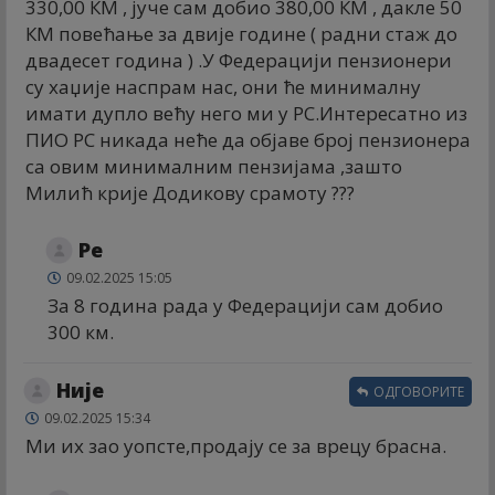
330,00 КМ , јуче сам добио 380,00 КМ , дакле 50
КМ повећање за двије године ( радни стаж до
двадесет година ) .У Федерацији пензионери
су хаџије наспрам нас, они ће минималну
имати дупло већу него ми у РС.Интересатно из
ПИО РС никада неће да објаве број пензионера
са овим минималним пензијама ,зашто
Милић крије Додикову срамоту ???
Ре
09.02.2025 15:05
За 8 година рада у Федерацији сам добио
300 км.
Није
ОДГОВОРИТЕ
09.02.2025 15:34
Ми их зао уопсте,продају се за врецу брасна.