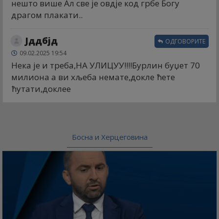
нешто више Ал све је овдје код грбе Богу
драгом плакати..
Јддбјд
ОДГОВОРИТЕ
09.02.2025 19:54
Нека је и треба,НА УЛИЦУУ!!!!Бурлин буџет 70
милиона а ви хљеба немате,докле ћете
ћутати,доклее
Босна и Херцеговина