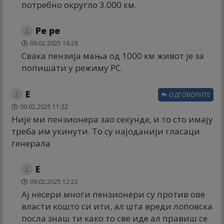
потребно округло 3.000 км.
Ре ре
09.02.2025 16:28
Свака пензија мања од 1000 км живот је за
попишати у режиму РС.
Е
ОДГОВОРИТЕ
09.02.2025 11:22
Није ми пензионера зао секунде, и то сто имају
треба им укинути. То су најоданији гласаци
генерала
Е
09.02.2025 12:22
Ај несери многи пензионери су против ове
власти кошто си ити, ал шта вреди лоповска
посла знаш ти како то све иде ал правиш се