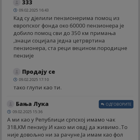
333
09.02.2025 16:43
Кад су дјелили пензионерима помоц из
европског фонда око 60000 пензионера је
добило помоц сви до 350 км примања
,знаци социјала једна цетрвртина
пензионера, ста реци вецином.породицне
пензије
Продају се
09.02.2025 17:10
тако глупи као ти.
Бања Лука
ОДГОВОРИТЕ
09.02.2025 15:36
А ми као у Републици српској имамо чак
318,КМ пензију.И како ми овдј да живимо..То
није довољно ни за рачуне.Ја имам као фол