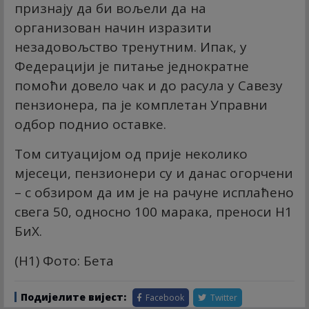
признају да би вољели да на
организован начин изразити
незадовољство тренутним. Ипак, у
Федерацији је питање једнократне
помоћи довело чак и до расула у Савезу
пензионера, па је комплетан Управни
одбор поднио оставке.
Том ситуацијом од прије неколико
мјесеци, пензионери су и данас огорчени
– с обзиром да им је на рачуне исплаћено
свега 50, односно 100 марака, преноси Н1
БиХ.
(
Н1
) Фото: Бета
Подијелите вијест:
Facebook
Twitter