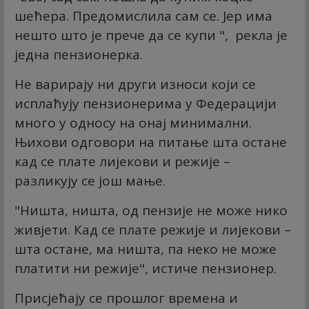
шећера. Предомислила сам се. Јер има
нешто што је прече да се купи ", рекла је
једна пензионерка.
Не варирају ни други износи који се
исплаћују пензионерима у Федерацији
много у односу на онај минимални.
Њихови одговори на питање шта остане
кад се плате лијекови и режије –
разликују се још мање.
"Ништа, ништа, од пензије не може нико
живјети. Кад се плате режије и лијекови –
шта остане, ма ништа, па неко не може
платити ни режије", истиче пензионер.
Присјећају се прошлог времена и