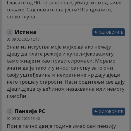
Гласате од 90-те за лопове, убице и смрдљиве
сељаке. Сад немате ста јести?! Па цркните,
стоко глупа.
Истина
ОДГОВОРИТЕ
09.02.2025 12:17
Знам из искуства моје мајке,да ако немају
дјецу да плате режије и купе лијекове,могу
само живјети као прави сиромаси. Морамо
знати да је тако и у иностранству,зато они
своју уштеђевина и некретнине нр дају дјеци
него троше у старости. Наси родитељи све дају
дјеци,дјеца су већином незахвална или немогу
помоћи.
Пензије РС
ОДГОВОРИТЕ
09.02.2025 13:40
Прије тачно двије године имао сам пензију