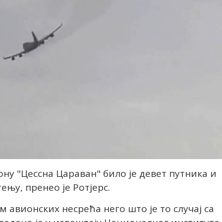
у "Цессна Цараван" било је девет путника и
ењу, пренео је Ротјерс.
м авионских несрећа него што је то случај са