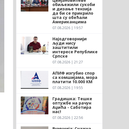
Цвијановићеве
обиљежили сукоби
и дизање тензија
да би се прикрило
шта су обећали
Американцима
07.08.2026 | 19:57
Најодговорнији
људи нису
заштитили
интересе Републике
Српске
07.08.2026 | 21:27
АПИФ изгубио спор
са комшијама, мора
платити 10.000 КМ
07.08.2026 | 19:55
Градишка: Тешке
оптужбе на рачун
Аџића - Саботира
нас!
07.08.2026 | 22:56
Румунија: Снажна