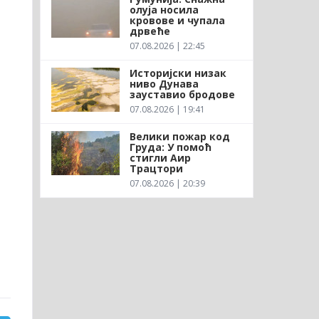
олуја носила
кровове и чупала
дрвеће
07.08.2026 | 22:45
Историјски низак
ниво Дунава
зауставио бродове
07.08.2026 | 19:41
Велики пожар код
Груда: У помоћ
стигли Аир
Трацтори
07.08.2026 | 20:39