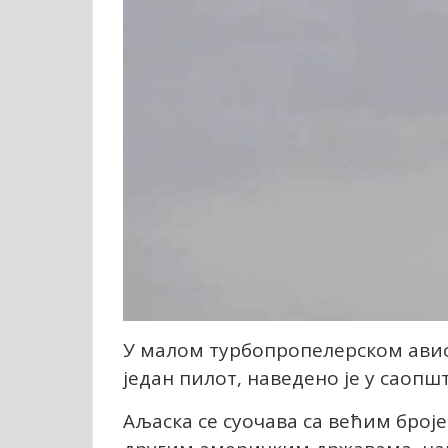
У малом турбопропелерском авион
један пилот, наведено је у саопшт
Аљаска се суочава са већим броје