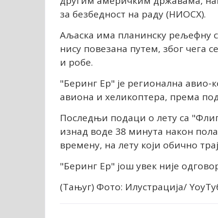
другим америчким државама, нав
за безбедност на раду (НИОСХ).
Аљаска има планинску рељефну с
нису повезана путем, због чега с
и робе.
"Беринг Ер" је регионална авио-к
авиона и хеликоптера, према под
Последњи подаци о лету са "Флигх
изнад воде 38 минута након полас
времену, на лету који обично тра
"Беринг Ер" још увек није одгово
(Тањуг) Фото: Илустрација/ YоуТ