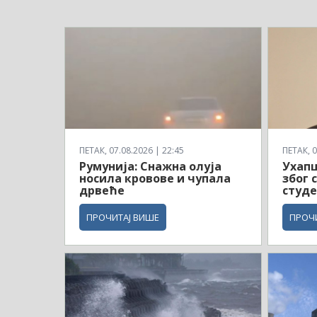
ПЕТАК, 07.08.2026 | 22:45
ПЕТАК, 0
Румунија: Снажна олуја
Ухап
носила кровове и чупала
због 
дрвеће
студ
ПРОЧИТАЈ ВИШЕ
ПРОЧ