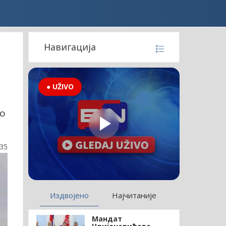
Навигација
● UŽIVO
во
:35
Издвојено
Најчитаније
Мандат