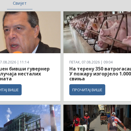
Свијет
7.08.2026 | 11:14
ПЕТАК, 07.08.2026 | 09:04
шен бивши гувернер
На терену 350 ватрогаса
случаја несталих
У пожару изгорјело 1.00
ената
свиња
ИТАЈ ВИШЕ
ПРОЧИТАЈ ВИШЕ