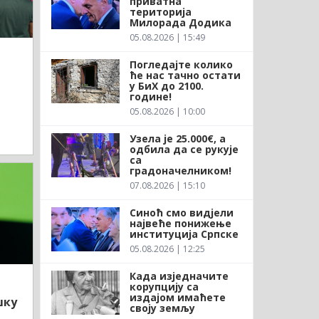
приватна
територија
Милорада Додика
05.08.2026 | 15:49
Погледајте колико
ће нас тачно остати
у БиХ до 2100.
године!
05.08.2026 | 10:00
Узела је 25.000€, а
одбила да се рукује
са
градоначелником!
07.08.2026 | 15:10
Синоћ смо видјели
највеће понижење
институција Српске
05.08.2026 | 12:25
Када изједначите
корупцију са
издајом имаћете
шку
своју земљу