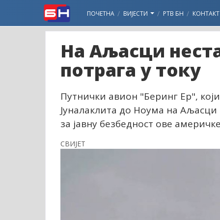
ПОЧЕТНА
ВИЈЕСТИ
РТВ БН
КОНТАКТ
На Аљасци неста
потрага у току
Путнички авион "Беринг Ер", који 
Јуналаклита до Ноума на Аљасци 
за јавну безбедност ове америчк
СВИЈЕТ