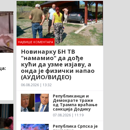
НАЈВИШЕ КОМЕНТАРА
Новинарку БН ТВ
"намамио" да дође
кући да узме изјаву, а
ца:
онда је физички напао
0
(АУДИО/ВИДЕО)
06.08.2026 | 13:32
Републиканци и
Демократе траже
од Трампа враћање
санкција Додику
07.08.2026 | 11:19
Република Српска је