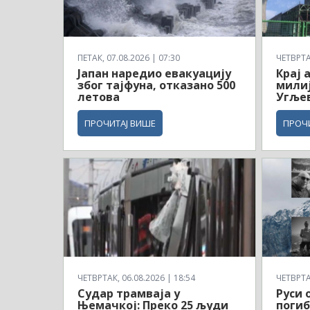
ПЕТАК, 07.08.2026 | 07:30
ЧЕТВРТАК
Јапан наредио евакуацију
Крај 
због тајфуна, отказано 500
милиј
летова
Угљев
ПРОЧИТАЈ ВИШЕ
ПРОЧ
ЧЕТВРТАК, 06.08.2026 | 18:54
ЧЕТВРТАК
Судар трамваја у
Руси 
Њемачкој: Преко 25 људи
погиб