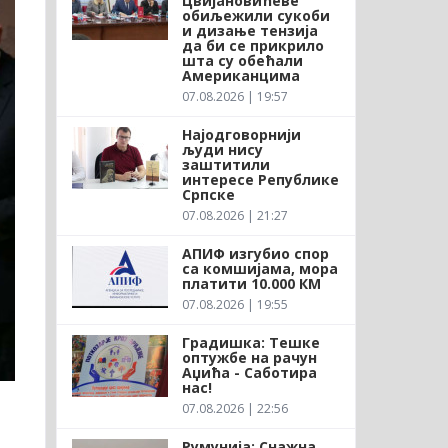
Цвијановићеве
обиљежили сукоби
и дизање тензија
да би се прикрило
шта су обећали
Американцима
07.08.2026 | 19:57
Најодговорнији
људи нису
заштитили
интересе Републике
Српске
07.08.2026 | 21:27
АПИФ изгубио спор
са комшијама, мора
платити 10.000 КМ
07.08.2026 | 19:55
Градишка: Тешке
оптужбе на рачун
Аџића - Саботира
нас!
07.08.2026 | 22:56
Румунија: Снажна