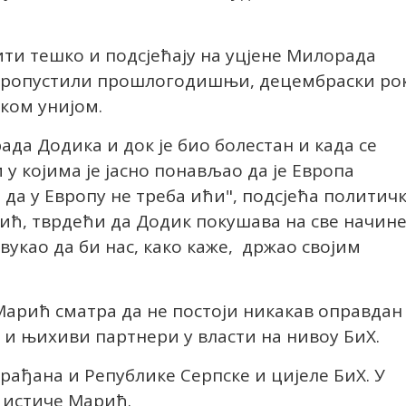
ити тешко и подсјећају на уцјене Милорада
 пропустили прошлогодишњи, децембраски ро
ком унијом.
да Додика и док је био болестан и када се
у којима је јасно понављао да је Европа
 да у Европу не треба ићи", подсјећа политич
ћ, тврдећи да Додик покушава на све начин
овукао да би нас, како каже, држао својим
арић сматра да не постоји никакав оправдан
Д и њихиви партнери у власти на нивоу БиХ.
грађана и Републике Серпске и цијеле БиХ. У
 истиче Марић.