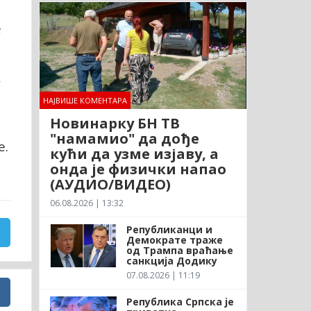
е
,
НАЈВИШЕ КОМЕНТАРА
Новинарку БН ТВ
"намамио" да дође
е.
кући да узме изјаву, а
онда је физички напао
(АУДИО/ВИДЕО)
06.08.2026 | 13:32
Републиканци и
Демократе траже
од Трампа враћање
санкција Додику
07.08.2026 | 11:19
Република Српска је