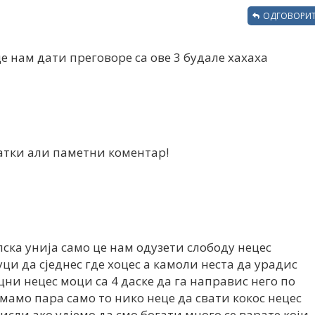
ОДГОВОРИТ
е нам дати преговоре са ове 3 будале хахаха
ратки али паметни коментар!
пска унија само це нам одузети слободу нецес
уци да сједнес где хоцес а камоли неста да урадис
ни нецес моци са 4 даске да га направис него по
емамо пара само то нико неце да свати кокос нецес
исли ако удјемо да смо богати много се варате који