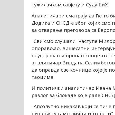
тужилачком савјету и Суду БиХ.
Аналитичари сматрају да ће то б
Додика и СНСД-а због којих смо
за отварање преговора са Европс
"Сви смо слушали наступе Милора
опорављао, вишесатни интервјуи 
неуспјешан и пропао концепте те
аналитичар Вилдана Селимбегови
да оправда све кочнице које је п
таоцима.
И политички аналитичар Ивана М
разлог за блокаде које раде СНС
"Апсолутно никакав који се тиче 
питању су само лични интереси",