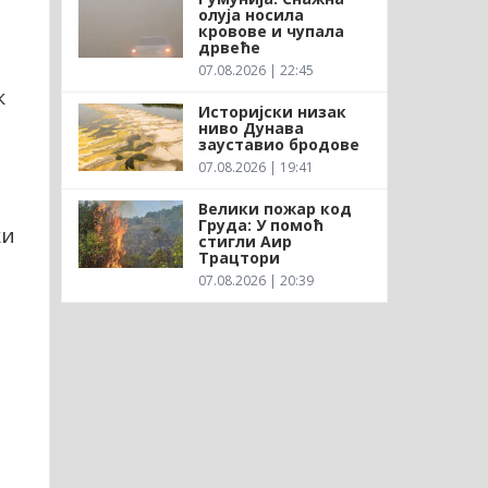
олуја носила
кровове и чупала
дрвеће
07.08.2026 | 22:45
к
Историјски низак
ниво Дунава
зауставио бродове
07.08.2026 | 19:41
Велики пожар код
Груда: У помоћ
ки
стигли Аир
Трацтори
е
07.08.2026 | 20:39