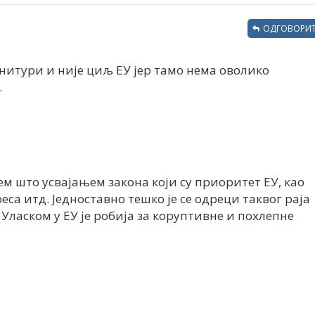
ОДГОВОРИТ
рнитури и није циљ ЕУ јер тамо нема оволико
.
м што усвајањем закона који су приоритет ЕУ, као
еса итд. Једноставно тешко је се одреци таквог раја
 Уласком у ЕУ је робија за коруптивне и похлепне