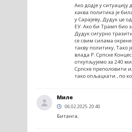
Ако додје у ситуацију
каква политика је би
у Сарајеву, Дудук це о
ЕУ. Ако би Трамп био з
Дудук сигурно тразити 
се свим силама окрене
такву политику, Тако 
влада Р. Српске Конце
откупљујемо за 240 ми
Српске преполовити ил
тако опљацкати , по ко 
Миле
06.02.2025 20:40
Битанга.