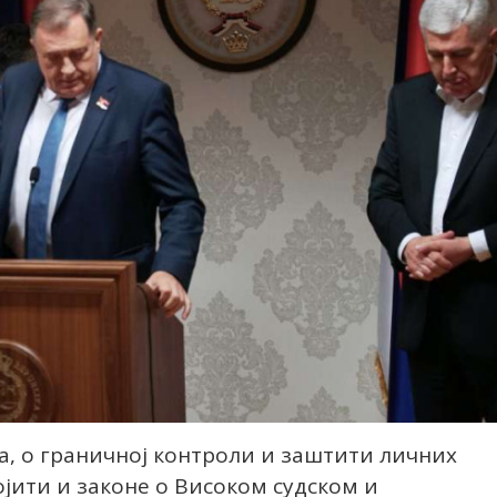
а, о граничној контроли и заштити личних
ојити и законе о Високом судском и