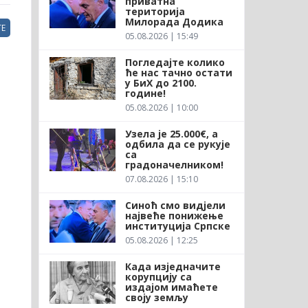
приватна
територија
Милорада Додика
Е
05.08.2026 | 15:49
Погледајте колико
ће нас тачно остати
у БиХ до 2100.
године!
05.08.2026 | 10:00
Узела је 25.000€, а
одбила да се рукује
са
градоначелником!
07.08.2026 | 15:10
Синоћ смо видјели
највеће понижење
институција Српске
05.08.2026 | 12:25
Када изједначите
корупцију са
издајом имаћете
своју земљу