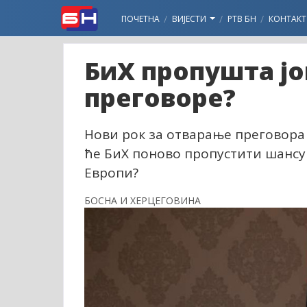
ПОЧЕТНА
ВИЈЕСТИ
РТВ БН
КОНТАКТ
БиХ пропушта јо
преговоре?
Нови рок за отварање преговора Е
ће БиХ поново пропустити шансу д
Европи?
БОСНА И ХЕРЦЕГОВИНА