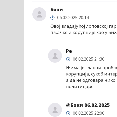
Боки
06.02.2025 20:14
Овој владајућој лоповској га
пљачке и корупције као у БиХ
Ре
06.02.2025 21:30
Њима је главни пробле
корупција, сукоб интер
а да не одговара нико.
политицаре
@Боки 06.02.2025
06.02.2025 22:00