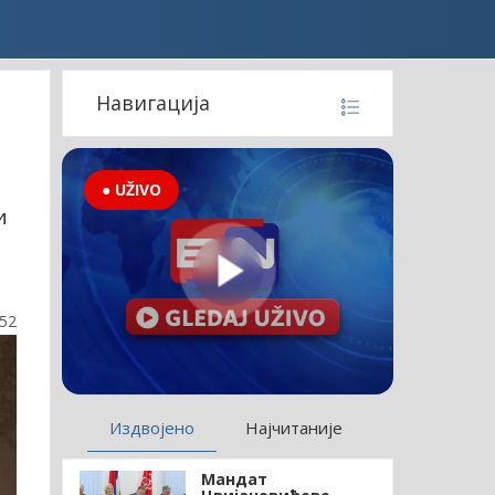
Навигација
● UŽIVO
и
:52
Издвојено
Најчитаније
Мандат