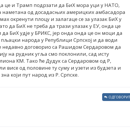
 да це и Трамп подрзати да БиХ мора уци у НАТО,
ла наметана од досадасњих америцких амбасадора
дмах окренути плоцу и залагаце се за улазак БиХ у
ато да БиХ не треба да трази улазак у ЕУ, онда це
да БиХ удје у БРИКС, јер онда онда це он моци да
 пљацки народа у Републици Српској и да води
је недавно договорио са Рашидом Сердаровом да
сију на рудник угља смо поклонили, сад исту
лиона КМ. Тако ће Дудук са Сердаровом од Р,
и висе од половине ту суму и узети из будзета и
зна који пут народ из Р. Српске.
ОДГОВОРИТ