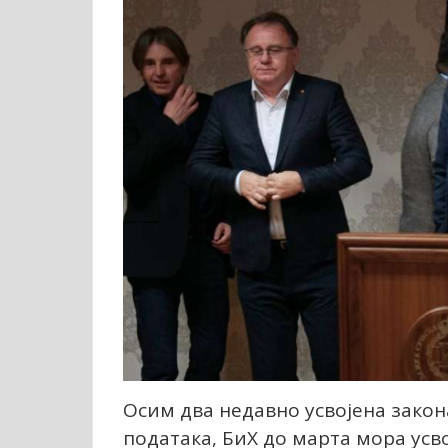
Осим два недавно усвојена закон
података, БиХ до марта мора усв