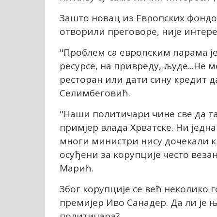
Зашто новац из Европских фондов
отворили преговоре, није интер
"Проблем са европским парама је
ресурсе, на привреду, људе...Н
ресторан или дати сину кредит д
Селимбеговић.
"Наши политичари чине све да тај 
примјер влада Хрватске. Ни једна
многи министри нису дочекали кр
осуђени за корупције често веза
Марић.
Због корупције се већ неколико 
премијер Иво Санадер. Да ли је 
политичара?