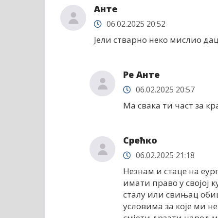
Анте
06.02.2025 20:52
Јели стварно неко мислио дац
Ре Анте
06.02.2025 20:57
Ма свака ти част за к
Срећко
06.02.2025 21:18
Незнам и стаце на еур
имати право у својој к
сталу или свињац обиц
условима за које ми н
смјети дрзати народ м