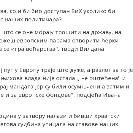
а, који би био доступан БиХ уколико би
ес наших политичара?
 што се оне морају трошити на државу, на
е можеш европским парама отворити ћерки
а се игра воћарства", тврди Вилдана
пут у Европу траје што дуже, а разлог за то је
 њихова влада није остала ,, не оштећена'' и
ај мандата јер су били осумњчени а затим и
не и за европске фондове", подсјећа Ивана
година у затвору налази и бивши хрватски
његова судбина утицала на ставове наших