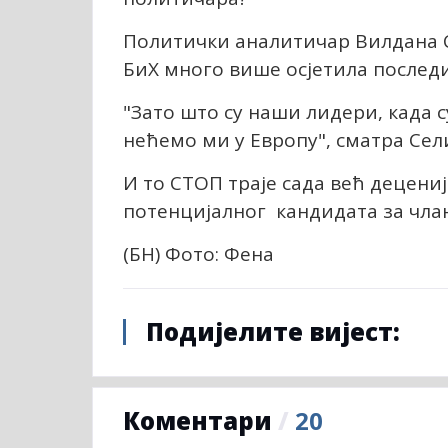
Политички аналитичар Вилдана Се
БиХ много више осјетила последи
"Зато што су наши лидери, када с
нећемо ми у Европу", сматра Се
И то СТОП траје сада већ децениј
потенцијалног кандидата за члан
(БН) Фото: Фена
Подијелите вијест:
Коментари
/
20