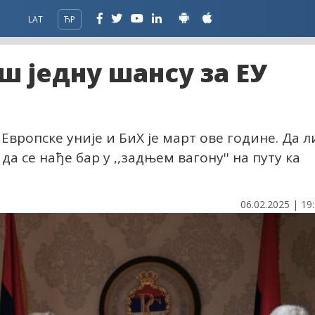
LAT
ЋР
ш једну шансу за ЕУ
вропске уније и БиХ је март ове године. Да л
а се нађе бар у ,,задњем вагону'' на путу ка
06.02.2025 | 19