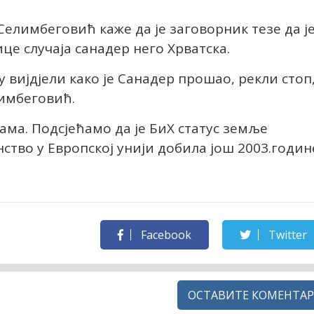
лимбеговић каже да је заговорник тезе да ј
це случаја санадер него Хрватска.
у вијдјели како је Санадер прошао, рекли стоп
лимбеговић.
ама. Подсјећамо да је БиХ статус земље
ство у Европској унији добила још 2003.годин
Facebook
Twitter
ОСТАВИТЕ КОМЕНТАР