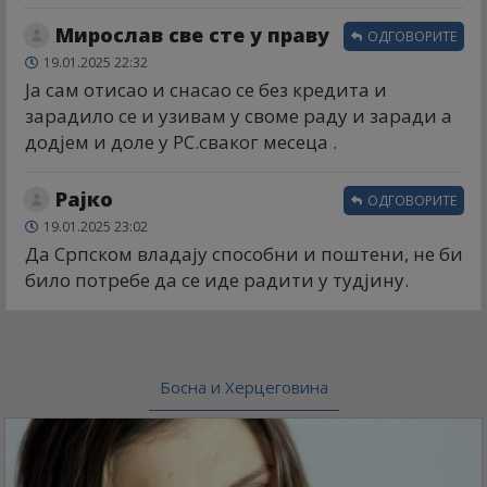
Мирослав све сте у праву
ОДГОВОРИТЕ
19.01.2025 22:32
Ја сам отисао и снасао се без кредита и
зарадило се и узивам у своме раду и заради а
додјем и доле у РС.сваког месеца .
Рајко
ОДГОВОРИТЕ
19.01.2025 23:02
Да Српском владају способни и поштени, не би
било потребе да се иде радити у тудјину.
Босна и Херцеговина