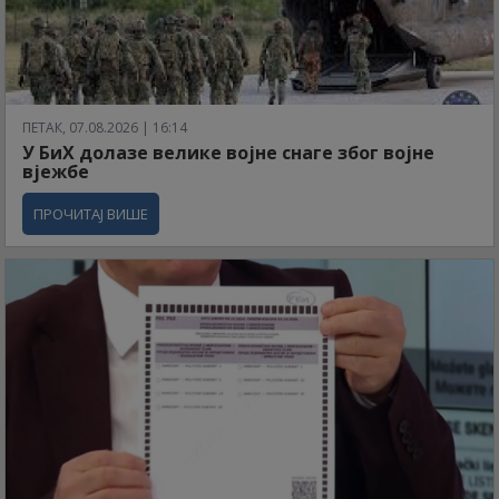
ПЕТАК, 07.08.2026 | 16:14
У БиХ долазе велике војне снаге због војне
вјежбе
ПРОЧИТАЈ ВИШЕ