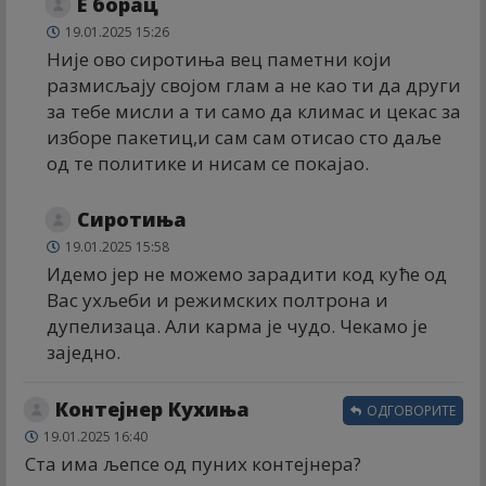
Е борац
19.01.2025 15:26
Није ово сиротиња вец паметни који
размисљају својом глам а не као ти да други
за тебе мисли а ти само да климас и цекас за
изборе пакетиц,и сам сам отисао сто даље
од те политике и нисам се покајао.
Сиротиња
19.01.2025 15:58
Идемо јер не можемо зарадити код куће од
Вас ухљеби и режимских полтрона и
дупелизаца. Али карма је чудо. Чекамо је
заједно.
Контејнер Кухиња
ОДГОВОРИТЕ
19.01.2025 16:40
Ста има љепсе од пуних контејнера?