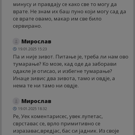
минусу и правдају се како све то могу да
врате. Не знам их баш пуно који могу сад да
се врате овамо, макар им све било
сервирано.
Мирослав
19.01.2025 15:23
Па и није зивот. Питање је, треба ли нам ово
тумарање? Ко мозе, кад оде да заборави
одакле је отисао, и избегне тумарање?
Инаце зивис два зивота, тамо и овдје, а
нема те ни тамо ни овдје.
Мирослав
19.01.2025 18:32
Ре, Уек коментарисес, увек лупетас,
сврставас се, врло примитивно се
изразавас,вредјас, бас си јадник. Из своје