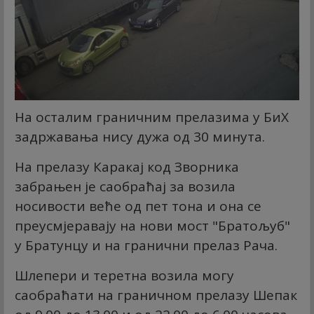
На осталим граничним прелазима у БиХ
задржавања нису дужа од 30 минута.
На прелазу Каракај код Зворника
забрањен је саобраћај за возила
носивости веће од пет тона и она се
преусмјеравају на нови мост "Братољуб"
у Братунцу и на гранични прелаз Рача.
Шлепери и теретна возила могу
саобраћати на граничном прелазу Шепак