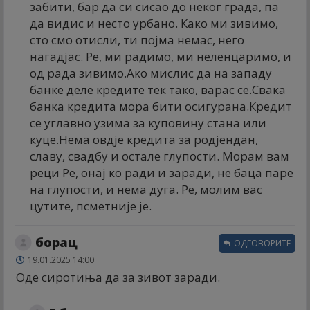
забити, бар да си сисао до неког града, па
да видис и несто урбано. Како ми зивимо,
сто смо отисли, ти појма немас, него
нагадјас. Ре, ми радимо, ми неленцаримо, и
од рада зивимо.Ако мислис да на западу
банке деле кредите тек тако, варас се.Свака
банка кредита мора бити осигурана.Кредит
се углавно узима за куповину стана или
куце.Нема овдје кредита за родјендан,
славу, свадбу и остале глупости. Морам вам
реци Ре, онај ко ради и заради, не баца паре
на глупости, и нема дуга. Ре, молим вас
цутите, псметније је.
борац
ОДГОВОРИТЕ
19.01.2025 14:00
Оде сиротиња да за зивот заради.