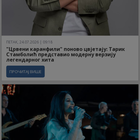
ПЕТАК, 24.07.2026 | 09:18
"Црвени каранфили" поново цвјетају: Тарик
Стамболић представио модерну верзију
легендарног хита
ПРОЧИТАЈ ВИШЕ