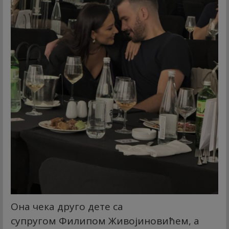
Она чека друго дете са
супругом Филипом Живојиновићем, а