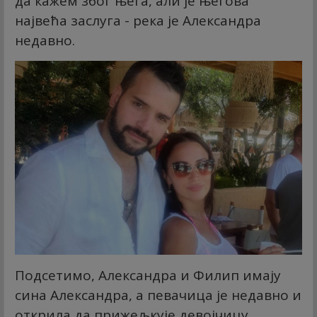
да кажем због њега, али је његова
највећа заслуга - река је Александра
недавно.
Подсетимо, Александра и Филип имају
сина Александра, а певачица је недавно и
открила да прижељкује девојчицу.