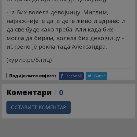
- Ја бих волела девојчицу. Мислим,
најважније је да је дете живо и здраво и
да све буде како треба. Али када бих
могла да бирам, волела бих девојчицу -
искрено је рекла тада Александра.
(курир.рс/блиц)
Подијелите вијест:
Facebook
Twitter
Коментари
/
0
ОСТАВИТЕ КОМЕНТАР