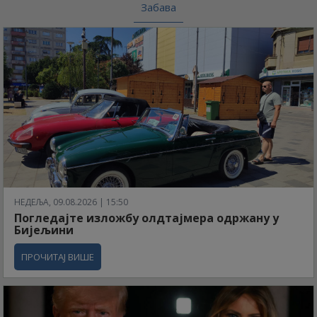
Забава
НЕДЕЉА, 09.08.2026 | 15:50
Погледајте изложбу олдтајмера одржану у
Бијељини
ПРОЧИТАЈ ВИШЕ