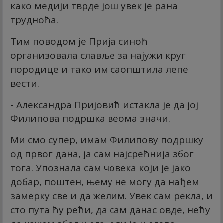
како медији тврде још увек је рана
трудноћа.
Тим поводом је Прија синоћ
организовала славље за најужи круг
породице и тако им саопштила лепе
вести.
- Александра Пријовић истакла је да јој
Филипова подршка веома значи.
Ми смо супер, имам Филипову подршку
од првог дана, ја сам најсрећнија због
тога. Упознала сам човека који је јако
добар, поштен, њему не могу да нађем
замерку све и да желим. Увек сам рекла, и
сто пута ћу рећи, да сам данас овде, нећу