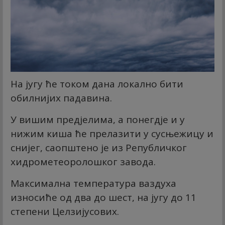
На југу ће током дана локално бити
обилнијих падавина.
У вишим предјелима, а понегдје и у
нижим киша ће прелазити у сусњежицу и
снијег, саопштено је из Републичког
хидрометеоролошког завода.
Максимална температура ваздуха
износиће од два до шест, на југу до 11
степени Целзијусових.