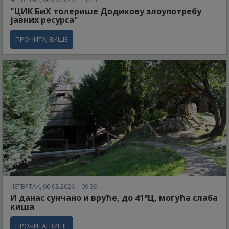
"ЦИК БиХ толерише Додикову злоупотребу
јавних ресурса"
ПРОЧИТАЈ ВИШЕ
ЧЕТВРТАК, 06.08.2026 | 09:30
И данас сунчано и вруће, до 41°Ц, могућа слаба
киша
ПРОЧИТАЈ ВИШЕ