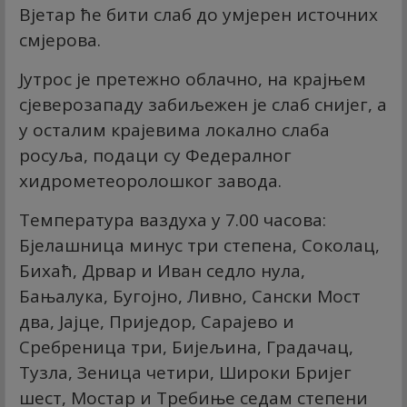
Вјетар ће бити слаб до умјерен источних
смјерова.
Јутрос је претежно облачно, на крајњем
сјеверозападу забиљежен је слаб снијег, а
у осталим крајевима локално слаба
росуља, подаци су Федералног
хидрометеоролошког завода.
Температура ваздуха у 7.00 часова:
Бјелашница минус три степена, Соколац,
Бихаћ, Дрвар и Иван седло нула,
Бањалука, Бугојно, Ливно, Сански Мост
два, Јајце, Приједор, Сарајево и
Сребреница три, Бијељина, Градачац,
Тузла, Зеница четири, Широки Бријег
шест, Мостар и Требиње седам степени