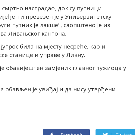
т смртно настрадао, док су путници
ијеђен и превезен је у Универзитетску
уги путник је лакше", саопштено је из
ва Ливањског кантона.
утрос била на мјесту несреће, као и
е станице и управе у Ливну.
 је обавијештен замјеник главног тужиоца у
ја обављен је увиђај и да нису утврђени
Facebook
Twitter