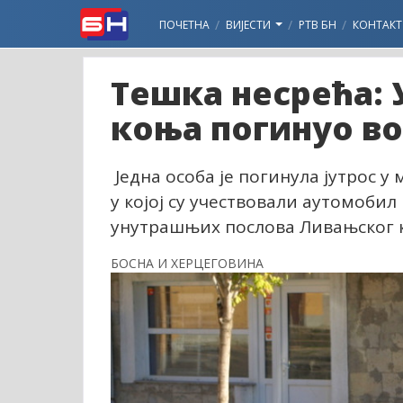
ПОЧЕТНА
ВИЈЕСТИ
РТВ БН
КОНТАКТ
Тешка несрећа: 
коња погинуо во
Једна особа је погинула јутрос у
у којој су учествовали аутомобил
унутрашњих послова Ливањског 
БОСНА И ХЕРЦЕГОВИНА