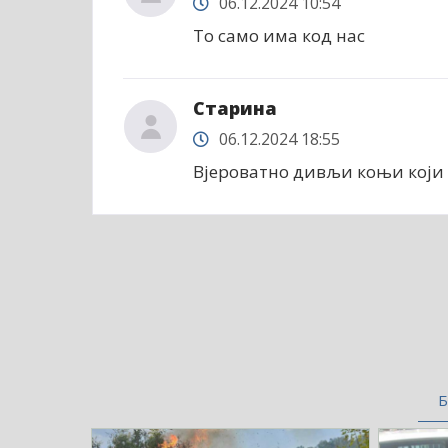
06.12.2024 10:54
То само има код нас
Старина
06.12.2024 18:55
Вјероватно дивљи коњи који 
Б