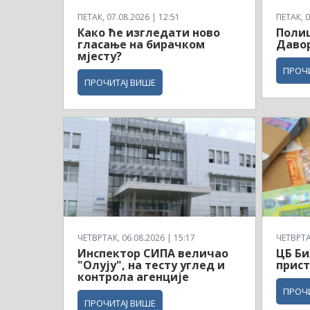
ПЕТАК, 07.08.2026 | 12:51
ПЕТАК, 0
Како ће изгледати ново
Полиц
гласање на бирачком
Давор
мјесту?
ПРОЧ
ПРОЧИТАЈ ВИШЕ
ЧЕТВРТАК, 06.08.2026 | 15:17
ЧЕТВРТАК
Инспектор СИПА величао
ЦБ Би
"Олују", на тесту углед и
прист
контрола агенције
ПРОЧ
ПРОЧИТАЈ ВИШЕ