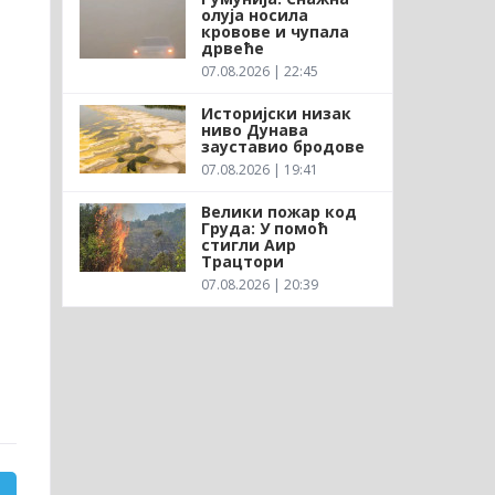
олуја носила
кровове и чупала
дрвеће
07.08.2026 | 22:45
Историјски низак
ниво Дунава
зауставио бродове
07.08.2026 | 19:41
Велики пожар код
Груда: У помоћ
стигли Аир
Трацтори
07.08.2026 | 20:39