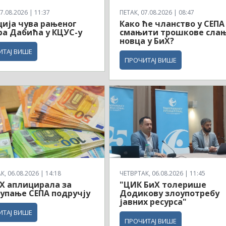
7.08.2026 | 11:37
ПЕТАК, 07.08.2026 | 08:47
ија чува рањеног
Како ће чланство у СЕПА
а Дабића у КЦУС-у
смањити трошкове сла
новца у БиХ?
ИТАЈ ВИШЕ
ПРОЧИТАЈ ВИШЕ
, 06.08.2026 | 14:18
ЧЕТВРТАК, 06.08.2026 | 11:45
Х аплицирала за
"ЦИК БиХ толерише
упање СЕПА подручју
Додикову злоупотребу
јавних ресурса"
ИТАЈ ВИШЕ
ПРОЧИТАЈ ВИШЕ