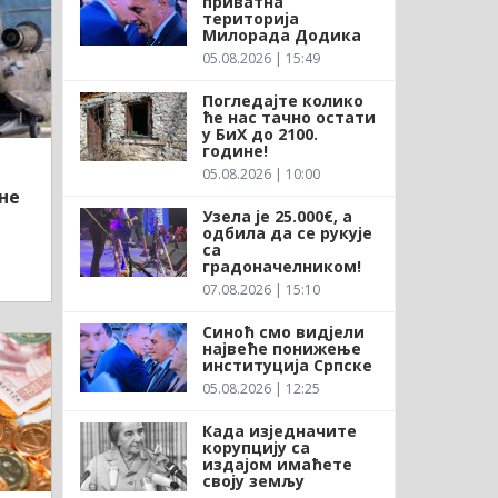
приватна
територија
Милорада Додика
05.08.2026 | 15:49
Погледајте колико
ће нас тачно остати
у БиХ до 2100.
године!
05.08.2026 | 10:00
не
Узела је 25.000€, а
одбила да се рукује
са
градоначелником!
07.08.2026 | 15:10
Синоћ смо видјели
највеће понижење
институција Српске
05.08.2026 | 12:25
Када изједначите
корупцију са
издајом имаћете
своју земљу