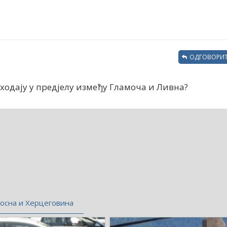
ОДГОВОРИТ
ходају у предјелу између Гламоча и Ливна?
осна и Херцеговина