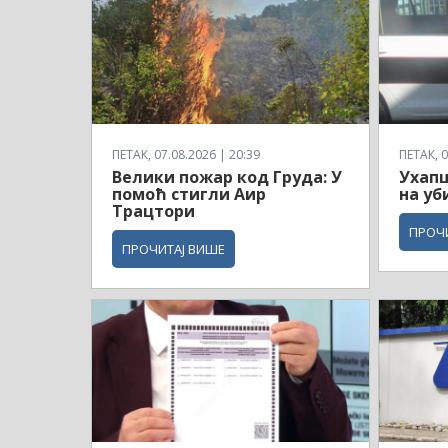
ПЕТАК, 07.08.2026 | 20:39
ПЕТАК, 0
Велики пожар код Груда: У
Ухапш
помоћ стигли Аир
на уб
Трацтори
ПРОЧ
ПРОЧИТАЈ ВИШЕ