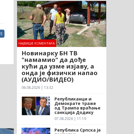
Е
НАЈВИШЕ КОМЕНТАРА
Новинарку БН ТВ
"намамио" да дође
кући да узме изјаву, а
онда је физички напао
(АУДИО/ВИДЕО)
06.08.2026 | 13:32
Републиканци и
Демократе траже
од Трампа враћање
санкција Додику
07.08.2026 | 11:19
Република Српска је