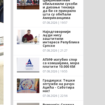
Цвијановићеве
обиљежили сукоби
и дизање тензија
да би се прикрило
шта су обећали
Американцима
07.08.2026 | 19:57
Најодговорнији
људи нису
заштитили
интересе Републике
Српске
07.08.2026 | 21:27
АПИФ изгубио спор
са комшијама, мора
платити 10.000 КМ
07.08.2026 | 19:55
Градишка: Тешке
оптужбе на рачун
Аџића - Саботира
нас!
07.08.2026 | 22:56
Румунија: Снажна