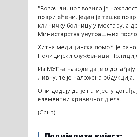
"Возач личног возила је нажалос
повријеђени. Један је тешке повр
клиничку болницу у Мостару, а др
Министарства унутрашњих посло
Хитна медицинска помоћ је рано ј
Полицијски службеници Полицијск
Из МУП-а наводе да је о догађају
Ливну, те је наложена обдукција.
Они додају да је на мјесту догађа
елементни кривичног дјела.
(Срна)
Подијелите вијест: