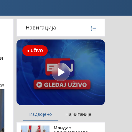
Навигација
● UŽIVO
ћи
:05
Издвојено
Најчитаније
Мандат