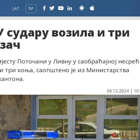
LAT
ЋР
У судару возила и три
зач
 мјесту Поточани у Ливну у саобраћајној несре
 и три коња, саопштено је из Министарства
кантона.
06.12.2024 | 10