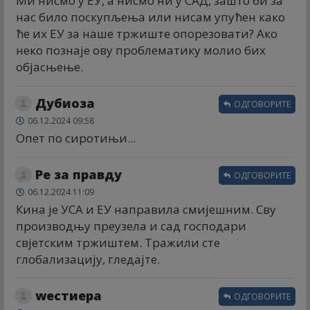
Ми нисмо у ЕУ, а нисмо ни у САД, зашто би за
нас било поскупљења или нисам упућен како
ће их ЕУ за наше тржиште опорезовати? Ако
неко познаје ову проблематику молио бих
објасњење.
Дубиоза
ОДГОВОРИТЕ
06.12.2024 09:58
Опет по сиротињи...
Ре за правду
ОДГОВОРИТЕ
06.12.2024 11:09
Кина је УСА и ЕУ направила смијешним. Сву
производњу преузела и сад господари
свјетским тржиштем. Тражили сте
глобализацију, гледајте.
wестиера
ОДГОВОРИТЕ