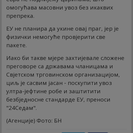
омогућава масовни увоз без икаквих
препрека.
ЕУ не планира да укине овај праг, јер је
физички немогуће провјерити све
пакете.
Иако би такве мјере захтијевале сложене
преговоре са државама чланицама и
Свјетском трговинском организацијом,
циљ је сасвим јасан - поскупити увоз
ултра-јефтине робе и заштитити
безбједносне стандарде ЕУ, преноси
"
24Седам
".
(Агенције) Фото: БН