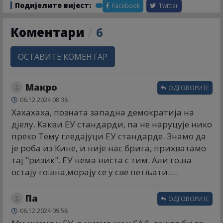
Подијелите вијест:
Facebook
Twitter
Коментари
/
6
ОСТАВИТЕ КОМЕНТАР
Макро
ОДГОВОРИТЕ
06.12.2024 08:38
Хахахаха, позната западна демократија на
дјелу. Какви ЕУ стандарди, па не наруцује нико
преко Тему гледајуци ЕУ стандарде. Знамо да
је роба из Кине, и није нас брига, прихватамо
тај "ризик". ЕУ нема ниста с тим. Али го.на
остају го.вна,морају се у све петљати.....
Па
ОДГОВОРИТЕ
06.12.2024 09:58