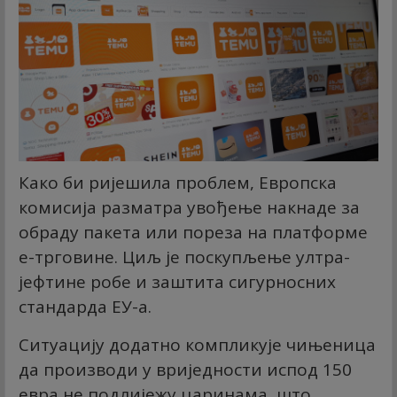
Како би ријешила проблем, Европска
комисија разматра увођење накнаде за
обраду пакета или пореза на платформе
е-трговине. Циљ је поскупљење ултра-
јефтине робе и заштита сигурносних
стандарда ЕУ-а.
Ситуацију додатно компликује чињеница
да производи у вриједности испод 150
евра не подлијежу царинама, што