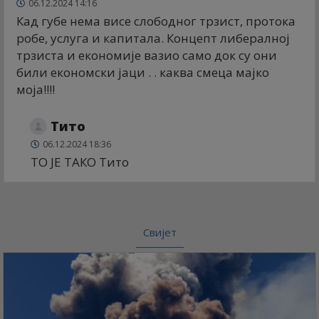
06.12.2024 14:16
Кад губе нема висе слободног трзист, протока
робе, услуга и капитала. Концепт либералној
трзиста и економије вазио само док су они
били економски јаци . . каква смеца мајко
моја!!!!
Тито
06.12.2024 18:36
ТО ЈЕ ТАКО Тито
Свијет