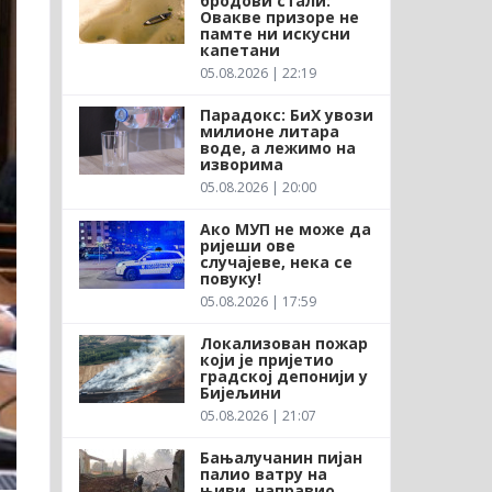
бродови стали:
Овакве призоре не
памте ни искусни
капетани
05.08.2026 | 22:19
Парадокс: БиХ увози
милионе литара
воде, а лежимо на
изворима
05.08.2026 | 20:00
Ако МУП не може да
ријеши ове
случајеве, нека се
повуку!
05.08.2026 | 17:59
Локализован пожар
који је пријетио
градској депонији у
Бијељини
05.08.2026 | 21:07
Бањалучанин пијан
палио ватру на
њиви, направио