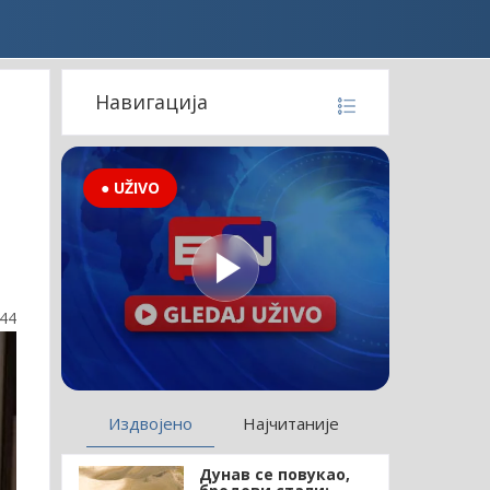
Навигација
● UŽIVO
:44
Издвојено
Најчитаније
Дунав се повукао,