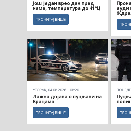
Још један врео дан пред
Прон
нама, температура до 41°Ц
ауди 
Ждра
ПРОЧИТАЈ ВИШЕ
ПРОЧ
УТОРАК, 04.08.2026 | 08:20
ПОНЕДЕЉ
Лажна дојава о пуцњави на
Пуцња
Врацама
полиц
ПРОЧИТАЈ ВИШЕ
ПРОЧ