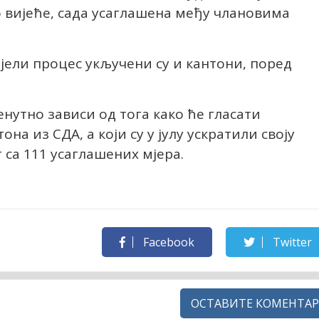
 вијеће, сада усаглашена међу члановима
ијели процес укључени су и кантони, поред
енутно зависи од тога како ће гласати
а из СДА, а који су у јулу ускратили своју
 са 111 усаглашених мјера.
Facebook
Twitter
ОСТАВИТЕ КОМЕНТАР