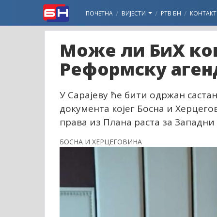
ПОЧЕТНА
ВИЈЕСТИ
РТВ БН
КОНТАКТ
Може ли БиХ ко
Реформску аген
У Сарајеву ће бити одржан саста
документа којег Босна и Херцего
права из Плана раста за Западни 
БОСНА И ХЕРЦЕГОВИНА