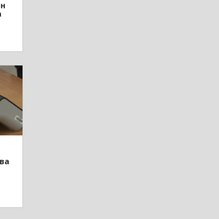
ен
а
ова