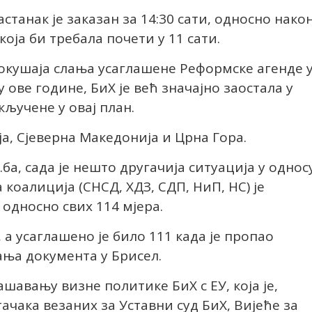
танак је заказан за 14:30 сати, односно нако
која би требала почети у 11 сати.
окушаја слања усаглашене Реформске агенде 
у ове године, БиХ је већ значајно заостала у
кључене у овај план.
ја, Сјеверна Македонија и Црна Гора.
а, сада је нешто другачија ситуација у однос
 коалиција (СНСД, ХДЗ, СДП, НиП, НС) је
 односно свих 114 мјера.
 а усаглашено је било 111 када је пропао
ања документа у Брисел.
ашавању визне политике БиХ с ЕУ, која је,
ачака везаних за Уставни суд БиХ, Вијеће за