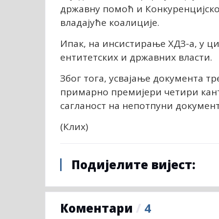
државну помоћ и Конкуренцијско
владајуће коалиције.
Ипак, на инсистирање ХДЗ-а, у ц
ентитетских и државних власти.
Због тога, усвајање документа тр
примарно премијери четири кантон
сагланост на непотпуни документ
(Клиx)
Подијелите вијест:
Коментари
/
4