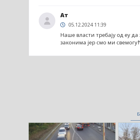
Ат
05.12.2024 11:39
Наше власти требају од еу да 
законима јер смо ми свемогућ
Б