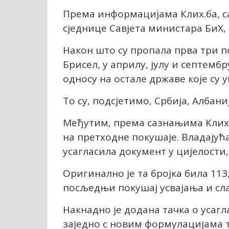
Према информацијама Клиx.ба, сас
сједнице Савјета министара БиХ, 
Након што су пропала прва три п
Брисел, у априлу, јулу и септембр
односу на остале државе које су у
То су, подсјетимо, Србија, Албани
Међутим, према сазнањима Клиx.б
на претходне покушаје. Владајућа
усагласила документ у цијелости,
Оригинално је та бројка била 113,
посљедњи покушај усвајања и сл
Накнадно је додана тачка о усагл
заједно с новим формулацијама т