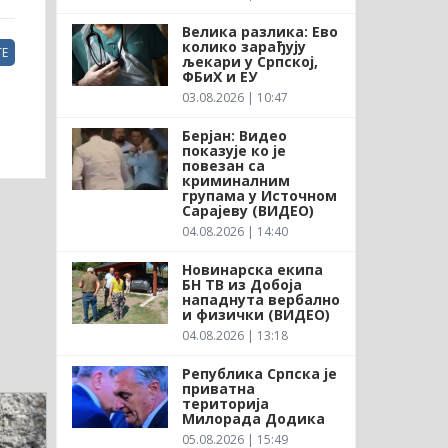
Велика разлика: Ево
колико зарађују
Е
љекари у Српској,
ФБиХ и ЕУ
03.08.2026 | 10:47
Берјан: Видео
показује ко је
повезан са
криминалним
групама у Источном
Сарајеву (ВИДЕО)
04.08.2026 | 14:40
Новинарска екипа
БН ТВ из Добоја
нападнута вербално
и физички (ВИДЕО)
04.08.2026 | 13:18
Република Српска је
приватна
територија
Милорада Додика
05.08.2026 | 15:49