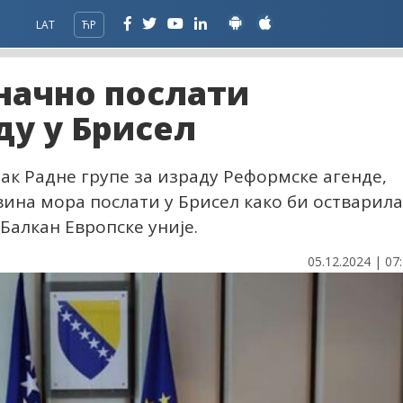
LAT
ЋР
начно послати
ду у Брисел
нак Радне групе за израду Реформске агенде,
вина мора послати у Брисел како би остварила
Балкан Европске уније.
05.12.2024 | 07