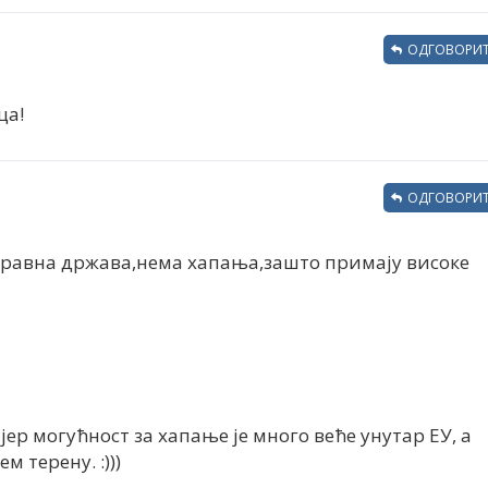
ОДГОВОРИТ
ца!
ОДГОВОРИТ
правна држава,нема хапања,зашто примају високе
 јер могућност за хапање је много веће унутар ЕУ, а
 терену. :)))