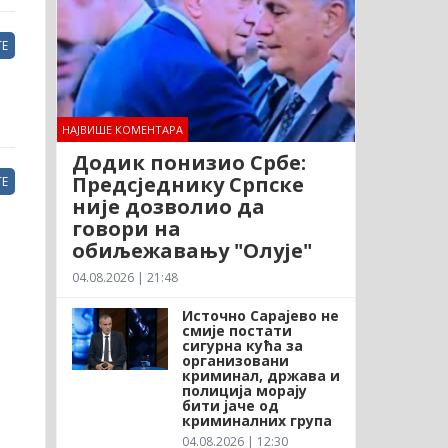
Е
НАЈВИШЕ КОМЕНТАРА
Додик понизио Србе:
Предсједнику Српске
Е
није дозволио да
говори на
обиљежавању "Олује"
04.08.2026 | 21:48
Источно Сарајево не
смије постати
сигурна кућа за
организовани
криминал, држава и
полиција морају
бити јаче од
криминалних група
04.08.2026 | 12:30