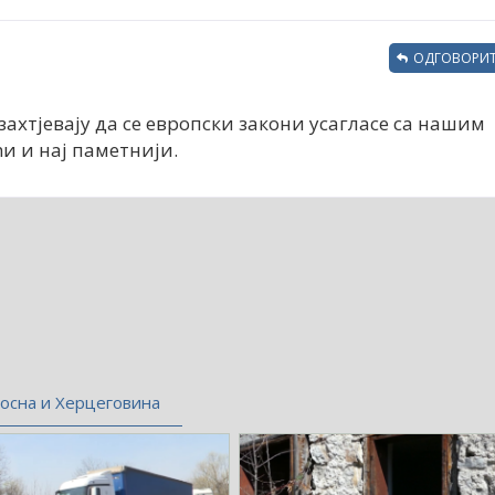
ОДГОВОРИТ
захтјевају да се европски закони усагласе са нашим
и и нај паметнији.
осна и Херцеговина