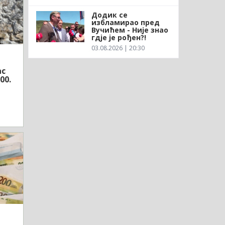
Додик се
избламирао пред
Вучићем - Није знао
гдје је рођен?!
03.08.2026 | 20:30
ас
00.