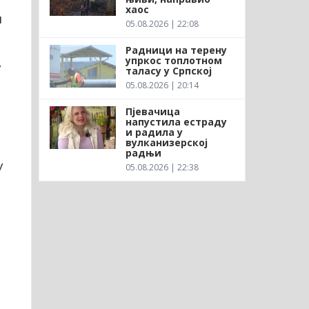
хаос
н
05.08.2026 | 22:08
Радници на терену
упркос топлотном
у
таласу у Српској
05.08.2026 | 20:14
Пјевачица
напустила естраду
и радила у
вулканизерској
радњи
у
05.08.2026 | 22:38