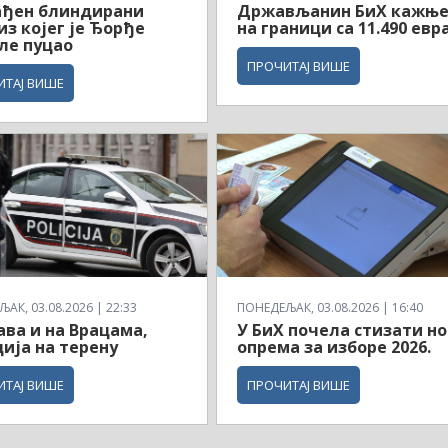
ађен блиндирани
Држављанин БиХ кажњ
из којег је Ђорђе
на граници са 11.490 евр
ле пуцао
ПРОЧИТАЈ ВИШЕ
ИТАЈ ВИШЕ
АК, 03.08.2026 | 22:33
ПОНЕДЕЉАК, 03.08.2026 | 16:40
ва и на Врацама,
У БиХ почела стизати н
ија на терену
опрема за изборе 2026.
ИТАЈ ВИШЕ
ПРОЧИТАЈ ВИШЕ