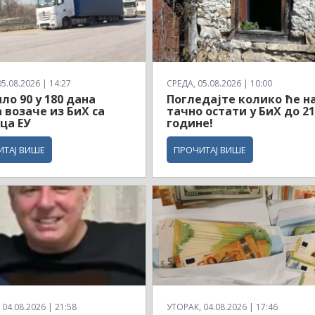
5.08.2026 | 14:27
СРЕДА, 05.08.2026 | 10:00
ло 90 у 180 дана
Погледајте колико ће н
 возаче из БиХ са
тачно остати у БиХ до 21
ца ЕУ
године!
ИТАЈ ВИШЕ
ПРОЧИТАЈ ВИШЕ
04.08.2026 | 21:58
УТОРАК, 04.08.2026 | 17:46