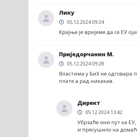
Ликy
05.12.2024 09:24
Крајње је вријеме да се ЕУ оја
Приједорчанин М.
05.12.2024 09:28
Властима у БиХ не одговара 
плате а рад никакав.
Директ
05.12.2024 13:42
Убрзаће они пут ка ЕУ,
и пресушило на домаћем