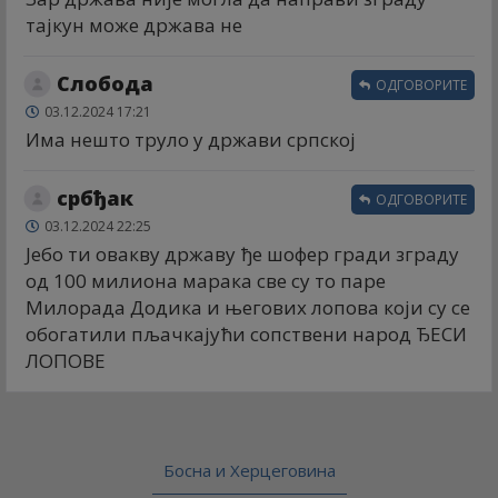
тајкун може држава не
Слобода
ОДГОВОРИТЕ
03.12.2024 17:21
Има нешто труло у држави српској
србђак
ОДГОВОРИТЕ
03.12.2024 22:25
Јебо ти овакву државу ђе шофер гради зграду
од 100 милиона марака све су то паре
Милорада Додика и његових лопова који су се
обогатили пљачкајући сопствени народ ЂЕСИ
ЛОПОВЕ
Босна и Херцеговина