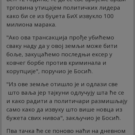
трговина утицајем политичких лидера
како би се из буџета БиХ извукло 100
милиона марака.
"Ако ова трансакција прође убићемо
сваку наду да у овој земљи може бити
боље, закуцаћемо последњи ексер у
ковчег борбе против криминала и
корупције", поручио је Босић.
"Из ове земље отишло је и одлази све
што ваља јер тајкуни одлучују шта ће се
и како радити а политичари размишљају
само како да извуку што више новца из
бужета свих нивоа", закључио је Босић.
Пва тачка ће се поново наћи на дневном