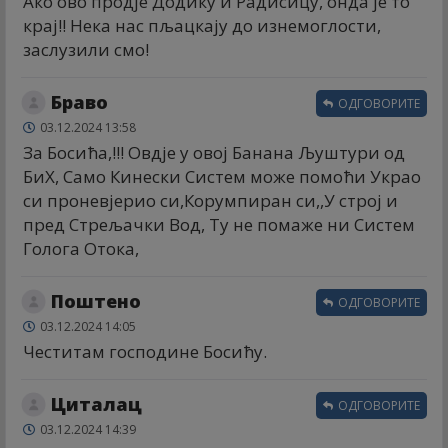
Ако ово продје Додику и Радисицу, онда је то
крај!! Нека нас пљацкају до изнемоглости,
заслузили смо!
Браво
ОДГОВОРИТЕ
03.12.2024 13:58
За Босића,!!! Овдје у овој Банана Љуштури од
БиХ, Само Кинески Систем може помоћи Украо
си проневјерио си,Корумпиран си,,У строј и
пред Стрељачки Вод, Ту не помаже ни Систем
Голога Отока,
Поштено
ОДГОВОРИТЕ
03.12.2024 14:05
Честитам господине Босићу.
Циталац
ОДГОВОРИТЕ
03.12.2024 14:39