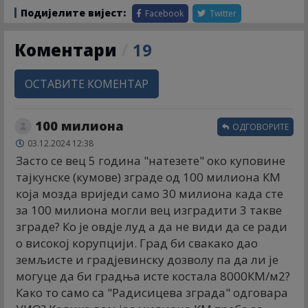
Подијелите вијест:
Facebook
Twitter
Коментари
/
19
ОСТАВИТЕ КОМЕНТАР
100 милиона
ОДГОВОРИТЕ
03.12.2024 12:38
Засто се вец 5 година "натезете" око куповине
тајкунске (кумове) зграде од 100 милиона КМ
која мозда вриједи само 30 милиона када сте
за 100 милиона могли вец изградити 3 такве
зграде? Ко је овдје луд а да не види да се ради
о високој корупцији. Град би свакако дао
земљисте и градјевинску дозволу па да ли је
могуце да би градња исте костала 8000КМ/м2?
Како то само са "Радисицева зграда" одговара