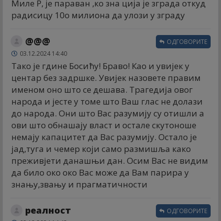
Миле Р, је параван ,ко зна ција је зграда откуд
радисицу 10о милиона да улози у зграду
@@@
ОДГОВОРИТЕ
03.12.2024 14:40
Тако је гдине Босићу! Браво! Као и увијек у
центар без задршке. Увијек назовете правим
именом оно што се дешава. Трагедија овог
народа и јесте у томе што Ваш глас не долази
до народа. Они што Вас разумију су отишли а
ови што обнашају власт и остале скутоноше
немају капацитет да Вас разумију. Остало је
јад,туга и чемер који само размишља како
преживјети данашњи дан. Осим Вас не видим
да било око око Вас може да Вам парира у
знању,звању и прагматичности
реалност
ОДГОВОРИТЕ