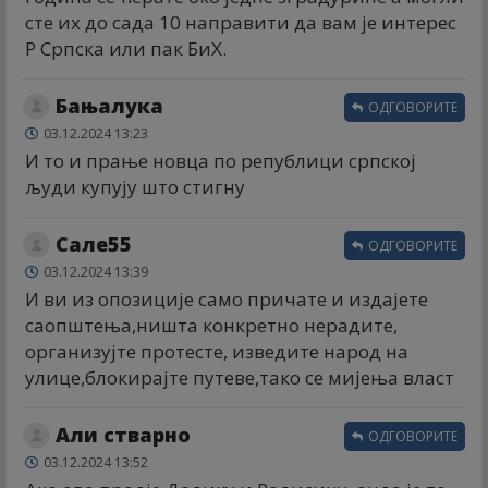
сте их до сада 10 направити да вам је интерес
Р Српска или пак БиХ.
Бањалука
ОДГОВОРИТЕ
03.12.2024 13:23
И то и прање новца по републици српској
људи купују што стигну
Сале55
ОДГОВОРИТЕ
03.12.2024 13:39
И ви из опозиције само причате и издајете
саопштења,ништа конкретно нерадите,
организујте протесте, изведите народ на
улице,блокирајте путеве,тако се мијења власт
Али стварно
ОДГОВОРИТЕ
03.12.2024 13:52