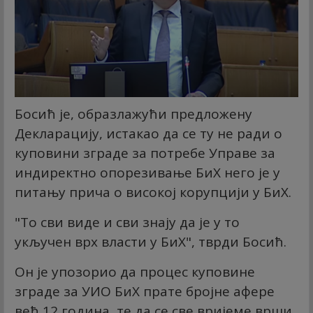
Босић је, образлажући предложену
Декларацију, истакао да се ту не ради о
куповини зграде за потребе Управе за
индиректно опорезивање БиХ него је у
питању прича о високој корупцији у БиХ.
"То сви виде и сви знају да је у то
укључен врх власти у БиХ", тврди Босић.
Он је упозорио да процес куповине
зграде за УИО БиХ прате бројне афере
већ 12 година, те да се све вријеме врши