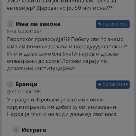
УИО? Колико вам јос милиона КМ треба за
ентеријер? Вјероватно јос 50 милиона???!
Има ли закона
ОДГОВОРИТЕ
03.12.2024 12:57
Европског правосудја??? Побогу сви то знамо
има ли помоци Дрзави и народуууу напокон?!!
Или и даље само бла бла! А народ и дрзава
опљацкани до коске! Лопови харају по
дрзавним институцијама!
Бранци
ОДГОВОРИТЕ
03.12.2024 12:59
У праву си. Проблем је што има више
корумпираних ии добро су организовани.
Народ је глуп и не види даље од свог носа.
Истрага