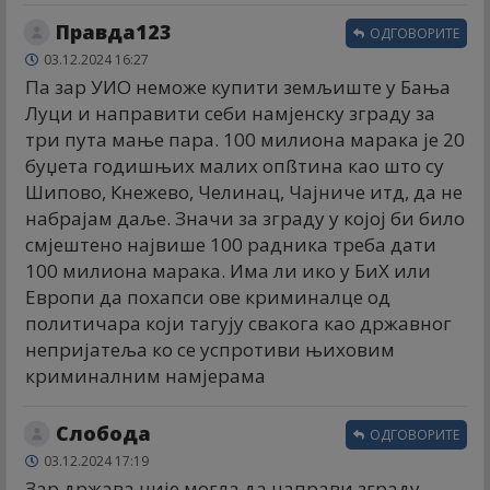
Правда123
ОДГОВОРИТЕ
03.12.2024 16:27
Па зар УИО неможе купити земљиште у Бања
Луци и направити себи намјенску зграду за
три пута мање пара. 100 милиона марака је 20
буџета годишњих малих опßтина као што су
Шипово, Кнежево, Челинац, Чајниче итд, да не
набрајам даље. Значи за зграду у којој би било
смјештено највише 100 радника треба дати
100 милиона марака. Има ли ико у БиХ или
Европи да похапси ове криминалце од
политичара који тагују свакога као државног
непријатеља ко се успротиви њиховим
криминалним намјерама
Слобода
ОДГОВОРИТЕ
03.12.2024 17:19
Зар држава није могла да направи зграду