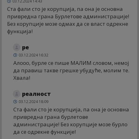
03.12.2024 14:43
Ста фали сто је корупција, па она је основна
привредна грана Бурлетове администрације!
Без корупције мозе одмах да се власт одрекне
функција!
ре
03.12.2024 16:32
Алооо, бурле се пише МАЛИМ словом, немој
да правиш такве грешке убудуће, молим те.
Хвала!
реалност
03.12.2024 18:09
Ста фали сто је корупција, па она је основна
привредна грана бурлетове
администрације! Без корупције мозе бурло
да се одрекне функције!