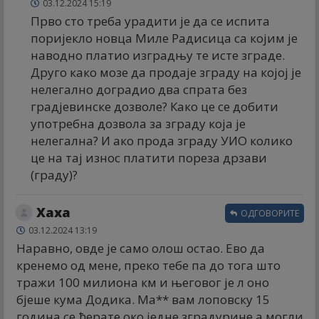
03.12.2024 15:19
Прво сто треба урадити је да се испита
поријекло новца Миле Радисица са којим је
наводно платио изградњу те исте зграде.
Друго како мозе да продаје зграду на којој је
нелегално доградио два спрата без
градјевинске дозволе? Како це се добити
употребна дозвола за зграду која је
нелегална? И ако прода зграду УИО колико
це на тај износ платити пореза дрзави
(граду)?
Хаха
ОДГОВОРИТЕ
03.12.2024 13:19
Наравно, овде је само олош остао. Ево да
кренемо од мене, преко тебе па до тога што
тражи 100 милиона км и његовог је л оно
бјеше кума Додика. Ма** вам лоповску 15
година се ћерате око једне зградурине а могли