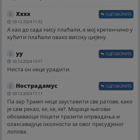
Xxxx
ОДГОВОРИТЕ
03.12.2024 11:32
А као до сада нису плаћали, е мој кретенчино у
кућити плаћали овако високу цијену.
yу
ОДГОВОРИТЕ
03.12.2024 13:17
Ниста он неце урадити.
Нострадамус
ОДГОВОРИТЕ
03.12.2024 17:17
Па зар Трамп неце зауставити све ратове, како
је сам рекао, хе, хе, хе?. Мораце његови
обозаваоци поцети тразити опрвадања и
олаксавајуце околности за овог пресудјеног
лопова.