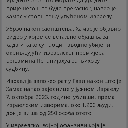
Урадите оно што морате да урадите
прије него што буде прекасно", навео је
Хамас у саопштењу упућеном Израелу.
Убрзо након саопштења, Хамас је објавио
видео у којем се детаљно објашњава
када и како су таоци наводно убијени,
окривљујући израелског премијера
Бењамина Нетанијахуа за њихову
судбину.
Израел је започео рат у Гази након што је
Хамас напао заједнице у јужном Израелу
7. октобра 2023. године, убивши, према
израелским изворима, око 1.200 људи,
док је више од 250 особа отето.
У израелској војној офанзиви која је