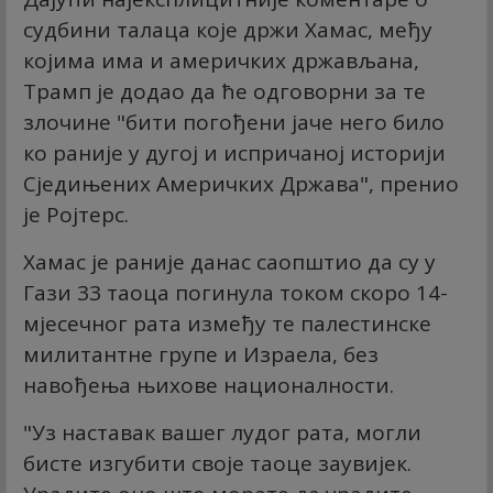
судбини талаца које држи Хамас, међу
којима има и америчких држављана,
Трамп је додао да ће одговорни за те
злочине "бити погођени јаче него било
ко раније у дугој и испричаној историји
Сједињених Америчких Држава", пренио
је Ројтерс.
Хамас је раније данас саопштио да су у
Гази 33 таоца погинула током скоро 14-
мјесечног рата између те палестинске
милитантне групе и Израела, без
навођења њихове националности.
"Уз наставак вашег лудог рата, могли
бисте изгубити своје таоце заувијек.