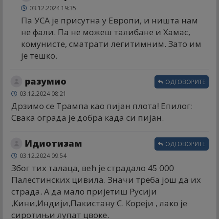
03.12.2024 19:35
Па УСА је присутна у Европи, и ништа нам
не фали. Па не можеш талибане и Хамас,
комунисте, сматрати легитимним. Зато им
је тешко.
разумио
ОДГОВОРИТЕ
03.12.2024 08:21
Дрзимо се Трампа као пијан плота! Епилог:
Свака ограда је добра када си пијан.
Идиотизам
ОДГОВОРИТЕ
03.12.2024 09:54
Због тих талаца, већ је страдало 45 000
Палестинских цивила. Значи треба још да их
страда. А да мало пријетиш Русији
,Кини,Индији,Пакистану С. Кореји , лако је
сиротињи лупат цвоке.