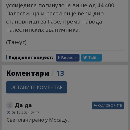
услиједила погинуло је више од 44.400
Палестинца и расељен је већи дио
становништва Газе, према навода
палестинских званичника.
(Тањуг)
Подијелите вијест:
Facebook
Twitter
Коментари
/
13
ОСТАВИТЕ КОМЕНТАР
Да да
ОДГОВОРИТЕ
03.12.2024 07:47
Све планирано у Мосаду.