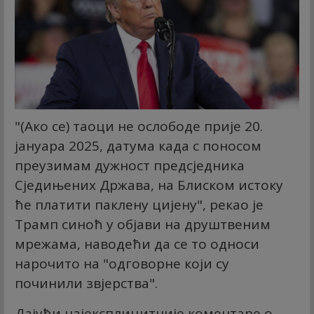
"(Ако се) таоци не ослободе прије 20.
јануара 2025, датума када с поносом
преузимам дужност предсједника
Сједињених Држава, на Блиском истоку
ће платити паклену цијену", рекао је
Трамп синоћ у објави на друштвеним
мрежама, наводећи да се то односи
нарочито на "одговорне који су
починили звјерства".
Дајући најексплицитније коментаре о