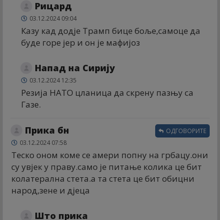
Рицард
03.12.2024 09:04
Казу кад додје Трамп бице боље,самоце да
буде горе јер и он је мафијоз
Напад на Сирију
03.12.2024 12:35
Резија НАТО цланица да скрену пазњу са
Газе.
Прика бн
ОДГОВОРИТЕ
03.12.2024 07:58
Теско оном коме се амери попну на грбацу.они
су увјек у праву.само је питање колика це бит
колатерална стета.а та стета це бит обицни
народ,зене и дјеца
Што прика