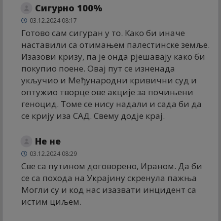
Сигурно 100%
03.12.2024 08:17
Готово сам сигуран у то. Како би иначе
наставили са отимањем палестинске земље.
Изазови кризу, па је онда рјешавају како би
покупио поене. Овај пут се изненада
укључио и Међународни кривични суд и
оптужио творце ове акције за почињени
геноцид. Томе се нису надали и сада би да
се крију иза САД. Свему додје крај.
Не не
03.12.2024 08:29
Све са путином договорено, Ираном. Да би
се са похода на Украјину скренула пажња
Могли су и код нас изазвати инцидент са
истим циљем.