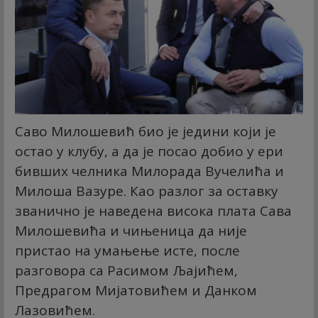
Саво Милошевић био је једини који је
остао у клубу, а да је посао добио у ери
бивших челника Милорада Вучелића и
Милоша Вазуре. Као разлог за оставку
званично је наведена висока плата Сава
Милошевића и чињеница да није
пристао на умањење исте, после
разговора са Расимом Љајићем,
Предрагом Мијатовићем и Данком
Лазовићем.