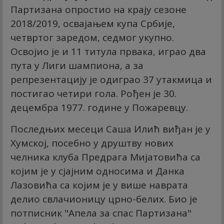
Партизана опростио на крају сезоне
2018/2019, освајањем купа Србије,
четвртог заредом, седмог укупно.
Освојио је и 11 титула првака, играо два
пута у Лиги шампиона, а за
репрезентацију је одиграо 37 утакмица и
постигао четири гола. Рођен је 30.
децембра 1977. године у Пожаревцу.
Последњих месеци Саша Илић виђан је у
Хумској, посебно у друштву нових
челника клуба Предрага Мијатовића са
којим је у сјајним односима и Данка
Лазовића са којим је у више наврата
делио свлачионицу црно-белих. Био је
потписник "Апела за спас Партизана"