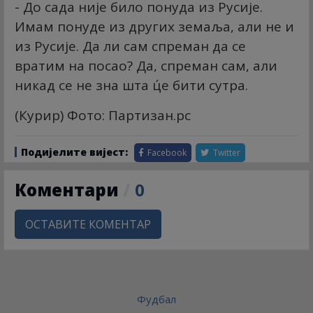
- До сада није било понуда из Русије.
Имам понуде из других земаља, али не и
из Русије. Да ли сам спреман да се
вратим на посао? Да, спреман сам, али
никад се не зна шта ц́е бити сутра.
(Курир) Фото: Партизан.рс
Подијелите вијест:
Facebook
Twitter
Коментари
/
0
ОСТАВИТЕ КОМЕНТАР
Фудбал