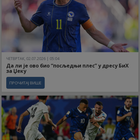
ЧЕТВРТАК, 02.07.2026 | 05:04
Да ли је ово био “посљедњи плес” у дресу БиХ
за Џеку
ПРОЧИТАЈ ВИШЕ