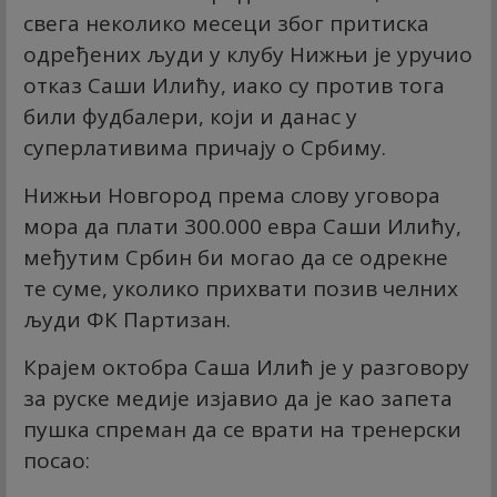
свега неколико месеци због притиска
одређених људи у клубу Нижњи је уручио
отказ Саши Илићу, иако су против тога
били фудбалери, који и данас у
суперлативима причају о Србиму.
Нижњи Новгород према слову уговора
мора да плати 300.000 евра Саши Илићу,
међутим Србин би могао да се одрекне
те суме, уколико прихвати позив челних
људи ФК Партизан.
Крајем октобра Саша Илић је у разговору
за руске медије изјавио да је као запета
пушка спреман да се врати на тренерски
посао: