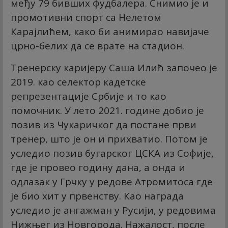
међу 79 бивших фудбалера. Снимио је и
промотивни спорт са Нелетом
Карајлићем, како би анимирао навијаче
црно-белих да се врате на стадион.
Тренерску каријеру Саша Илић започео је
2019. као селектор кадетске
репрезентације Србије и то као
помочник. У лето 2021. године добио је
позив из Чукаричког да постане први
тренер, што је он и прихватио. Потом је
уследио позив бугарског ЦСКА из Софије,
где је провео годину дана, а онда и
одлазак у Грчку у редове Атромитоса где
је био хит у првенству. Као награда
уследио је ангажман у Русији, у редовима
Нижњег из Новгорода. Нажалост, после