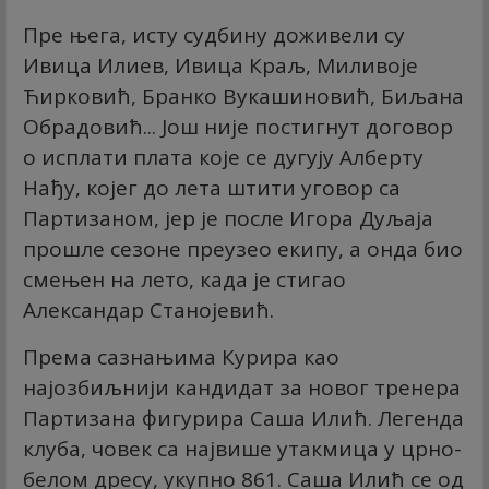
Пре њега, исту судбину доживели су
Ивица Илиев, Ивица Краљ, Миливоје
Ћирковић, Бранко Вукашиновић, Биљана
Обрадовић... Још није постигнут договор
о исплати плата које се дугују Алберту
Нађу, којег до лета штити уговор са
Партизаном, јер је после Игора Дуљаја
прошле сезоне преузео екипу, а онда био
смењен на лето, када је стигао
Александар Станојевић.
Према сазнањима Курира као
најозбиљнији кандидат за новог тренера
Партизана фигурира Саша Илић. Легенда
клуба, човек са највише утакмица у црно-
белом дресу, укупно 861. Саша Илић се од