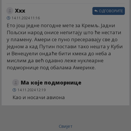
Xxx
ОДГОВОРИТЕ
14.11.2024 11:16
Ето још једне погодне мете за Кремљ. Јадни
Пољски народ онисе непитају што ће нестати
у пламену. Амери се пуно пресеравају све до
једном а кад Путин постави тако нешта у Куби
и Венецуели ондаће бити кмека до неба а
мислим да већ одавно леже нуклеарне
подморнице под обалама Америке.
Ма које подморнице
14.11.2024 12:19
Као и носачи авиона
Свијет