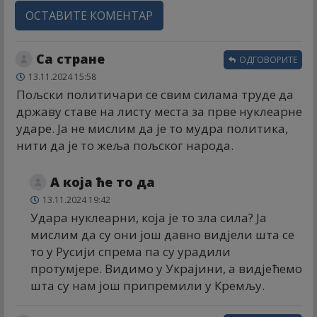
ОСТАВИТЕ КОМЕНТАР
Са стране
ОДГОВОРИТЕ
13.11.2024 15:58
Пољски политичари се свим силама труде да
државу ставе на листу места за прве нуклеарне
ударе. Ја не мислим да је то мудра политика,
нити да је то жеља пољског народа.
А која ће то да
13.11.2024 19:42
Удара нуклеарни, која је то зла сила? Ја
мислим да су они још давно видјели шта се
то у Русији спрема па су урадили
протумјере. Видимо у Украјини, а видјећемо
шта су нам још припремили у Кремљу.