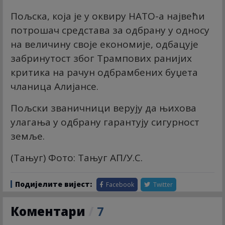
Пољска, која је у оквиру НАТО-а највећи
потрошач средстава за одбрану у односу
на величину своје економије, одбацује
забринутост због Трампових ранијих
критика на рачун одбрамбених буџета
чланица Алијансе.
Пољски званичници верују да њихова
улагања у одбрану гарантују сигурност
земље.
(Тањуг) Фото: Тањуг АП/У.С.
Подијелите вијест:
Facebook
Twitter
Коментари
/
7