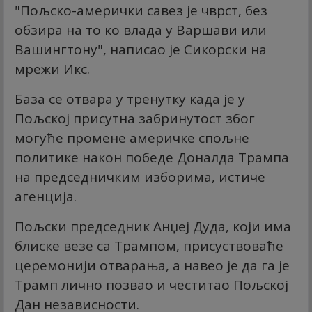
"Пољско-амерички савез је чврст, без
обзира на то ко влада у Варшави или
Вашингтону", написао је Сикорски на
мрежи Икс.
База се отвара у тренутку када је у
Пољској присутна забринутост због
могуће промене америчке спољне
политике након победе Доналда Трампа
на председничким изборима, истиче
агенција.
Пољски председник Анџеј Дуда, који има
блиске везе са Трампом, присуствоваће
церемонији отварања, а навео је да га је
Трамп лично позвао и честитао Пољској
Дан независности.