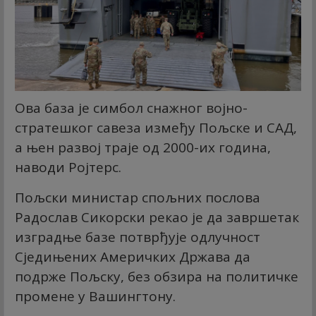
Ова база је симбол снажног војно-
стратешког савеза између Пољске и САД,
а њен развој траје од 2000-их година,
наводи Ројтерс.
Пољски министар спољних послова
Радослав Сикорски рекао је да завршетак
изградње базе потврђује одлучност
Сједињених Америчких Држава да
подрже Пољску, без обзира на политичке
промене у Вашингтону.