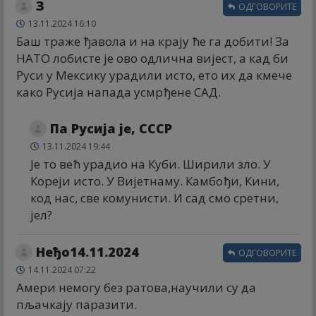
З
ОДГОВОРИТЕ
13.11.2024 16:10
Баш траже ђавола и на крају ће га добити! За
НАТО лобисте је ово одлична вијест, а кад би
Руси у Мексику урадили исто, ето их да кмече
како Русија напада усмрђене САД.
Па Русија је, СССР
13.11.2024 19:44
Је то већ урадио на Куби. Ширили зло. У
Кореји исто. У Вијетнаму. Камбођи, Кини,
код нас, све комунисти. И сад смо сретни,
јел?
Неђо14.11.2024
ОДГОВОРИТЕ
14.11.2024 07:22
Амери немогу без ратова,научили су да
пљачкају паразити.