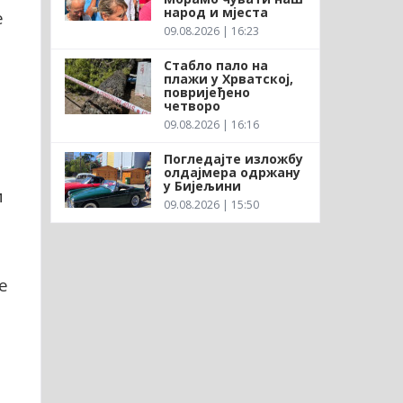
народ и мјеста
е
09.08.2026 | 16:23
Стабло пало на
плажи у Хрватској,
повријеђено
четворо
09.08.2026 | 16:16
Погледајте изложбу
олдајмера одржану
у Бијељини
и
09.08.2026 | 15:50
е