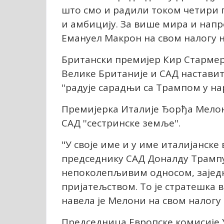
што смо и радили током четири 
и амбицију. За више мира и напр
Емануел Макрон на свом налогу 
Британски премијер Кир Стармер у
Велике Британије и САД наставити
''радује сарадњи са Трампом у на
Премијерка Италије Ђорђа Мелони 
САД ''сестринске земље''.
"У своје име и у име италијанск
председнику САД Доналду Трампу.
непоколепљивим односом, зајед
пријатељством. То је стратешка ве
навела је Мелони на свом налогу 
Председница Европске комисије У