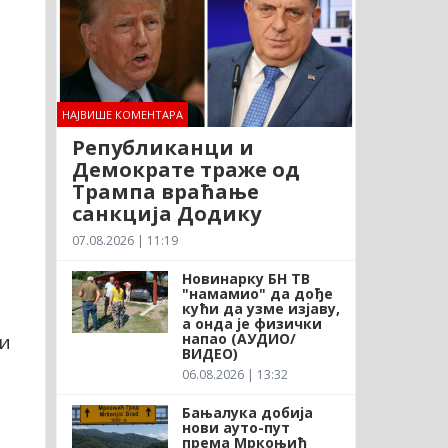
НАЈВИШЕ КОМЕНТАРА
Републиканци и
Демократе траже од
Трампа враћање
а
санкција Додику
07.08.2026 | 11:19
Новинарку БН ТВ
"намамио" да дође
кући да узме изјаву,
а онда је физички
напао (АУДИО/
њи
ВИДЕО)
06.08.2026 | 13:32
Бањалука добија
нови ауто-пут
према Мркоњић