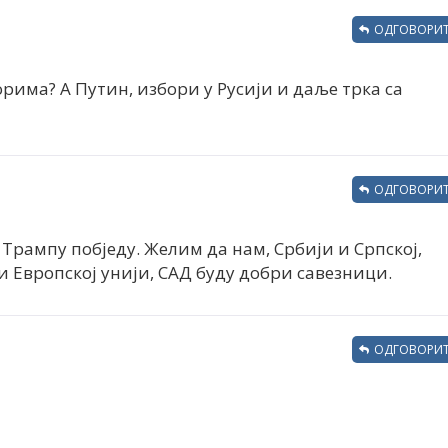
ОДГОВОРИТ
орима? А Путин, избори у Русији и даље трка са
ОДГОВОРИТ
 Трампу побједу. Желим да нам, Србији и Српској,
и Европској унији, САД буду добри савезници.
ОДГОВОРИТ