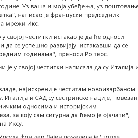
године. Уз ваша и моја убеђења, уз поштовањ
етка'', написао је француски председник
на мрежи Икс.
 својој честитки истакао је да ће односи
 да се успешно развијају, истакавши да се
редним годинама'', преноси Ројтерс.
је у својој честитки написала да су Италија 
е владе, најискреније честитам новоизарбаном
 Италија и САД су сестринске нације, повезан
ничким односима и историјским
за, за коју сам сигурна да ћемо је ојачати",
на Иксу.
рсула фон дер Лајен пожелела је ''топле