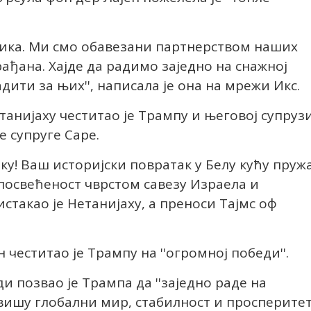
зника. Ми смо обавезани партнерством наших
ађана. Хајде да радимо заједно на снажној
дити за њих'', написала је она на мрежи Икс.
анијаху честитао је Трампу и његовој супруз
е супруге Саре.
ку! Ваш историјски повратак у Белу кућу пруж
посвећеност чврстом савезу Израела и
 истакао је Нетанијаху, а преноси Тајмс оф
еститао је Трампу на ''огромној победи''.
 позвао је Трампа да ''заједно раде на
вишу глобални мир, стабилност и просперитет