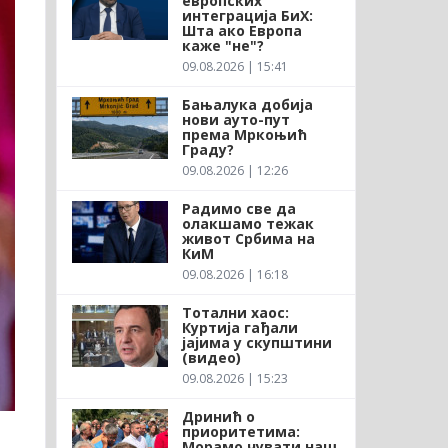
европских
интеграција БиХ:
Шта ако Европа
каже "не"?
09.08.2026 | 15:41
Бањалука добија
нови ауто-пут
према Мркоњић
Граду?
09.08.2026 | 12:26
Радимо све да
олакшамо тежак
живот Србима на
КиМ
09.08.2026 | 16:18
Тотални хаос:
Куртија гађали
јајима у скупштини
(видео)
09.08.2026 | 15:23
Дринић о
приоритетима:
Морамо чувати наш