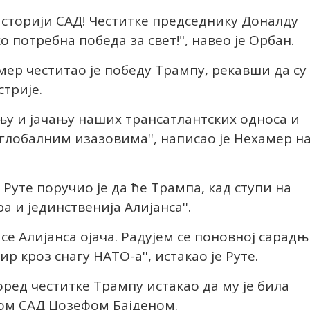
историји САД! Честитке председнику Доналду
 потребна победа за свет!", навео је Орбан.
мер честитао је победу Трампу, рекавши да су
трије.
њу и јачању наших трансатлантских односа и
лобалним изазовима'', написао је Нехамер н
Руте поручио је да ће Трампа, кад ступи на
а и јединственија Алијанса''.
се Алијанса ојача. Радујем се поновној сарад
 кроз снагу НАТО-а'', истакао је Руте.
оред честитке Трампу истакао да му је била
иком САД Џозефом Бајденом.