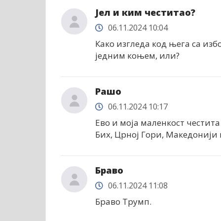
Јел и ким честитао?
06.11.2024 10:04
Како изгледа код њега са изб
једним коњем, или?
Рашо
06.11.2024 10:17
Ево и моја маленкост честита
Бих, Црној Гори, Македонији 
Браво
06.11.2024 11:08
Браво Трумп.