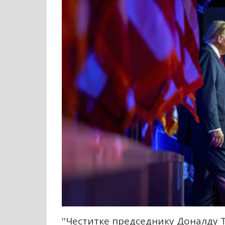
''Честитке председнику Доналду 