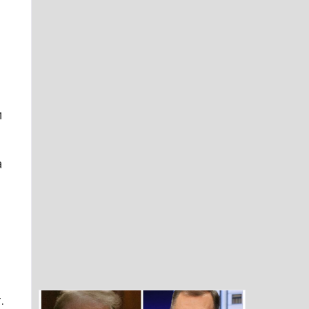
и
а
.