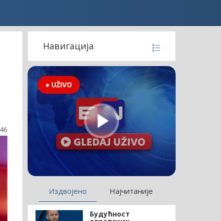
Навигација
● UŽIVO
:46
Издвојено
Најчитаније
Будућност