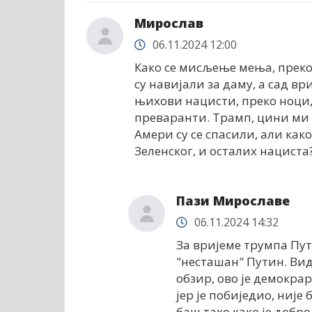
Мирослав
06.11.2024 12:00
Како се мисљење мења, преко
су навијали за даму, а сад вр
њихови нацисти, преко ноци,
преваранти. Трамп, цини ми с
Амери су се спасили, али как
Зеленског, и осталих нациста
Пази Мирославе
06.11.2024 14:32
За вријеме трумпа Пути
"несташан" Путин. Вид
обзир, ово је демокра
јер је побиједио, није 
баш тако како је добро