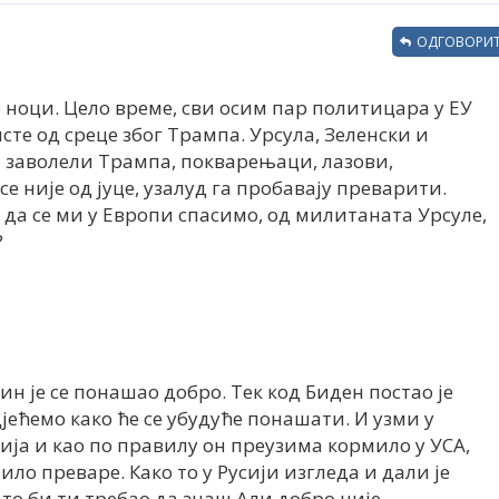
ОДГОВОРИТ
 ноци. Цело време, сви осим пар политицара у ЕУ
исте од среце због Трампа. Урсула, Зеленски и
 заволели Трампа, покварењаци, лазови,
е није од јуце, узалуд га пробавају преварити.
о да се ми у Европи спасимо, од милитаната Урсуле,
?
н је се понашао добро. Тек код Биден постао је
јећемо како ће се убудуће понашати. И узми у
рија и као по правилу он преузима кормило у УСА,
било преваре. Како то у Русији изгледа и дали је
 то би ти требао да знаш Али добро није