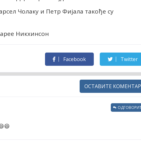
рсел Чолаку и Петр Фијала такође су
марее Никхинсон
Facebook
Twitter
ОСТАВИТЕ КОМЕНТАР
ОДГОВОРИТ
😄😄