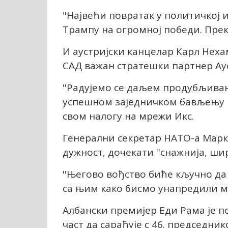
"Највећи повратак у политичкој 
Трампу на огромној победи. Преко
И аустријски канцелар Карл Неха
САД важан стратешки партнер Аус
''Радујемо се даљем продубљива
успешном заједничком бављењу г
свом налогу на мрежи Икс.
Генерални секретар НАТО-а Марк 
дужност, дочекати ''снажнија, шир
''Његово вођство биће кључно да 
са њим како бисмо унапредили мир
Албански премијер Еди Рама је п
част да сарађује с 46. председн