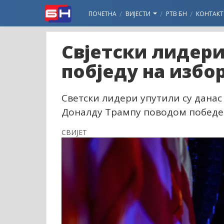
ПОЧЕТНА
ВИЈЕСТИ
РТВ БН
КОНТАКТ
Свјетски лидер
побједу на избо
Светски лидери упутили су данас
Доналду Трампу поводом победе
СВИЈЕТ