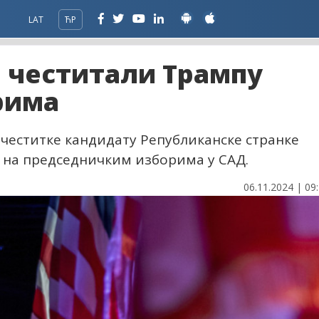
LAT
ЋР
и честитали Трампу
рима
 честитке кандидату Републиканске странке
 на председничким изборима у САД.
06.11.2024 | 09