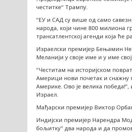
честитке'' Трампу.
''ЕУ и САД су више од само саве
народа, који чине 800 милиона гр
трансатлентској агенди која ће ра
Израелски премијер Бењамин Нет
Меланији у своје име и у име свој
''Честитам на историјском поврат
Америци нови почетак и снажну 
Америке. Ово је велика победа!'',
Израел.
Мађарски премијер Виктор Орбан ч
Индијски премијер Нарендра Моди
бољитку'' два народа и да промо