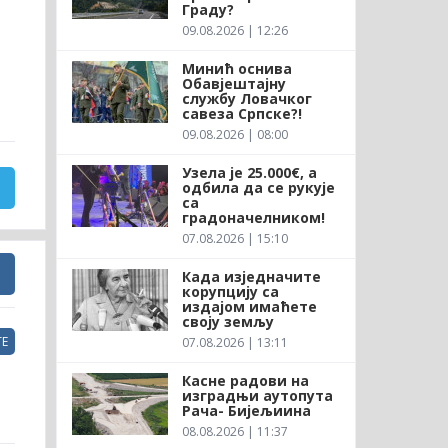
Граду?
09.08.2026 | 12:26
Минић оснива
Обавјештајну
службу Ловачког
савеза Српске?!
09.08.2026 | 08:00
Узела је 25.000€, а
одбила да се рукује
са
градоначелником!
07.08.2026 | 15:10
Када изједначите
корупцију са
издајом имаћете
своју земљу
Е
07.08.2026 | 13:11
Касне радови на
изградњи аутопута
Рача- Бијељиина
08.08.2026 | 11:37