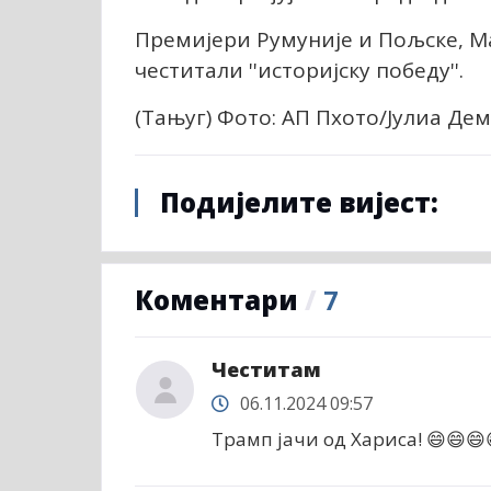
Премијери Румуније и Пољске, Ма
честитали ''историјску победу''.
(Тањуг) Фото: АП Пхото/Јулиа Де
Подијелите вијест:
Коментари
/
7
Честитам
06.11.2024 09:57
Трамп јачи од Хариса! 😄😄😄