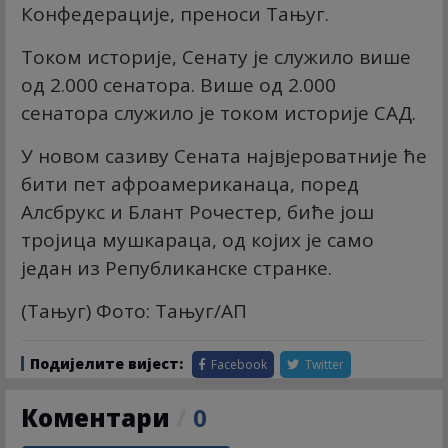
Конфедерације, преноси Тањуг.
Током историје, Сенату је служило више
од 2.000 сенатора. Више од 2.000
сенатора служило је током историје САД.
У новом сазиву Сената највјероватније ће
бити пет афроамериканаца, поред
Алсбрукс и Блант Рочестер, биће још
тројица мушкараца, од којих је само
један из Републиканске странке.
(Тањуг) Фото: Тањуг/АП
Подијелите вијест:
Facebook
Twitter
Коментари
/
0