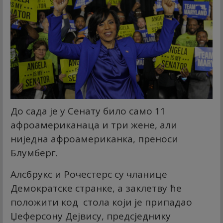
До сада је у Сенату било само 11
афроамериканаца и три жене, али
ниједна афроамериканка, преноси
Блумберг.
Алсбрукс и Рочестерс су чланице
Демократске странке, а заклетву ће
положити код стола који је припадао
Џеферсону Дејвису, предсједнику