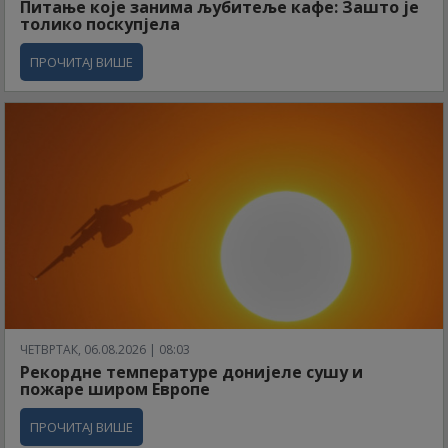
Питање које занима љубитеље кафе: Зашто је
толико поскупјела
ПРОЧИТАЈ ВИШЕ
ЧЕТВРТАК, 06.08.2026 | 08:03
Рекордне температуре донијеле сушу и
пожаре широм Европе
ПРОЧИТАЈ ВИШЕ