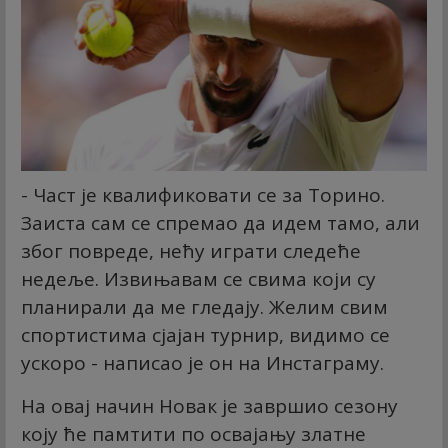
- Част је квалификовати се за Торино.
Заиста сам се спремао да идем тамо, али
због повреде, нећу играти следеће
недеље. Извињавам се свима који су
планирали да ме гледају. Желим свим
спортистима сјајан турнир, видимо се
ускоро - написао је он на Инстаграму.
На овај начин Новак је завршио сезону
коју ће памтити по освајању златне