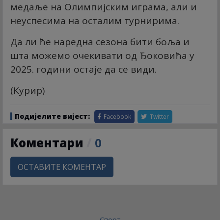
медаље на Олимпијским играма, али и
неуспесима на осталим турнирима.
Да ли ће наредна сезона бити боља и
шта можемо очекивати од Ђоковића у
2025. години остаје да се види.
(Курир)
Подијелите вијест:
Facebook
Twitter
Коментари
/
0
ОСТАВИТЕ КОМЕНТАР
Спорт