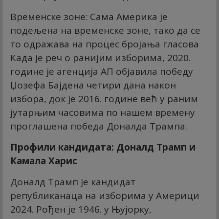
Временске зоне: Сама Америка је
подељена на временске зоне, тако да се
то одражава на процес бројања гласова
Када је реч о ранијим изборима, 2020.
године је агенција АП објавила победу
Џозефа Бајдена четири дана након
избора, док је 2016. године већ у раним
јутарњим часовима по нашем времену
проглашена победа Доналда Трампа.
Профили кандидата: Доналд Трамп и
Камала Харис
Доналд Трамп је кандидат
републиканаца на изборима у Америци
2024. Рођен је 1946. у Њујорку,