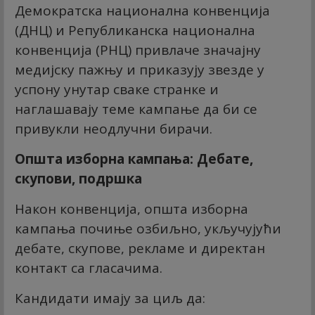
Демократска национална конвенција
(ДНЦ) и Републиканска национална
конвенција (РНЦ) привлаче значајну
медијску пажњу и приказују звезде у
успону унутар сваке странке и
наглашавају теме кампање да би се
привукли неодлучни бирачи.
Општа изборна кампања: Дебате,
скупови, подршка
Након конвенција, општа изборна
кампања почиње озбиљно, укључујући
дебате, скупове, рекламе и директан
контакт са гласачима.
Кандидати имају за циљ да: