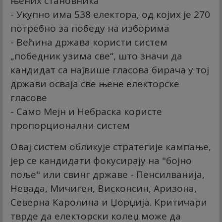
њених становника
- Укупно има 538 електора, од којих је 270
потребно за победу на изборима
- Већина држава користи систем
„победник узима све“, што значи да
кандидат са највише гласова бирача у тој
држави осваја све њене електорске
гласове
- Само Мејн и Небраска користе
пропорционални систем
Овај систем обликује стратегије кампање,
јер се кандидати фокусирају на "бојно
поље" или свинг државе - Пенсилванија,
Невада, Мичиген, Висконсин, Аризона,
Северна Каролина и Џорџија. Критичари
тврде да електорски колеџ може да