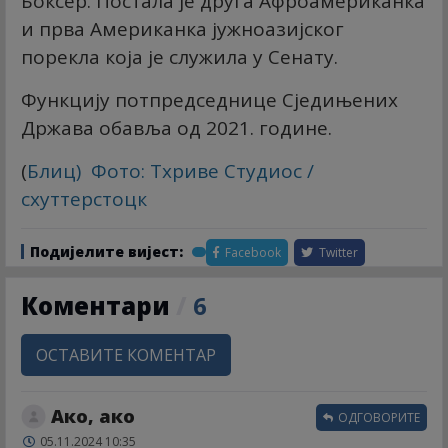
Боксер. Постала је друга Афроамериканка
и прва Американка јужноазијског
порекла која је служила у Сенату.
Функцију потпредседнице Сједињених
Држава обавља од 2021. године.
(
Блиц
) Фото: Тхриве Студиос /
схуттерстоцк
Подијелите вијест:
Facebook
Twitter
Коментари
/
6
ОСТАВИТЕ КОМЕНТАР
Ако, ако
ОДГОВОРИТЕ
05.11.2024 10:35