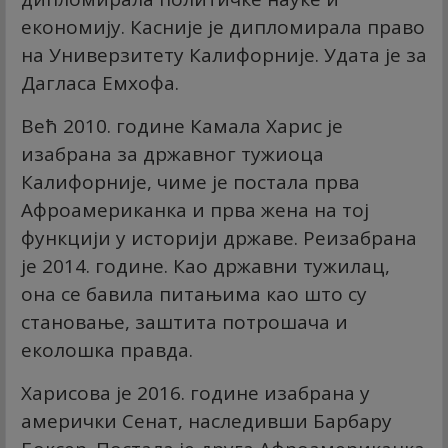
економију. Касније је дипломирала право
на Универзитету Калифорније. Удата је за
Дагласа Емхофа.
Већ 2010. године Камала Харис је
изабрана за државног тужиоца
Калифорније, чиме је постала прва
Афроамериканка и прва жена на тој
функцији у историји државе. Реизабрана
је 2014. године. Као државни тужилац,
она се бавила питањима као што су
становање, заштита потрошача и
еколошка правда.
Харисова је 2016. године изабрана у
амерички Сенат, наследивши Барбару