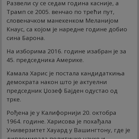
Развели су се седам година касније, а
Трамп се 2005. венчао по трећи пут,
словеначком манекенком Меланијом
Кнаус, са којом је наредне године добио
сина Барона.
На изборима 2016. године изабран је за
45. председника Америке.
Камала Харис је постала кандидаткиња
демократа након што је актуелни
председник Џозеф Бајден одустао од
трке.
Рођена је у Калифорнији 20. октобра
1964. године. Харисова је похађала
Универзитет Хауард у Вашингтону, где је
дипломирала политичке науке и