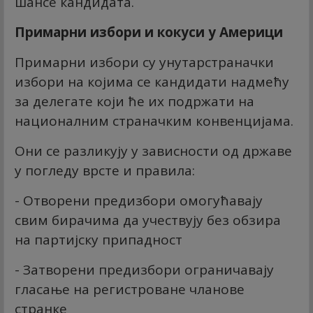
шансе кандидата.
Примарни избори и кокуси у Америци
Примарни избори су унутарстраначки
избори на којима се кандидати надмећу
за делегате који ће их подржати на
националним страначким конвенцијама.
Они се разликују у зависности од државе
у погледу врсте и правила:
- Отворени предизбори омогућавају
свим бирачима да учествују без обзира
на партијску припадност
- Затворени предизбори ограничавају
гласање на регистроване чланове
странке