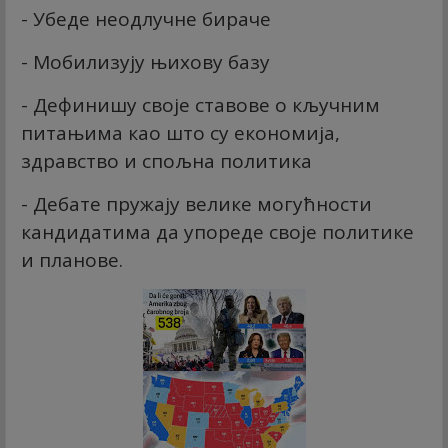
- Убеде неодлучне бираче
- Мобилизују њихову базу
- Дефинишу своје ставове о кључним
питањима као што су економија,
здравство и спољна политика
- Дебате пружају велике могућности
кандидатима да упореде своје политике
и планове.