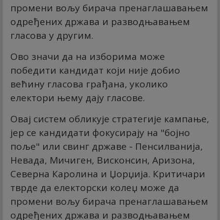
промени вољу бирача пренаглашавањем
одређених држава и разводњавањем
гласова у другим.
Ово значи да на изборима може
победити кандидат који није добио
већину гласова грађана, уколико
електори њему дају гласове.
Овај систем обликује стратегије кампање,
јер се кандидати фокусирају на "бојно
поље" или свинг државе - Пенсилванија,
Невада, Мичиген, Висконсин, Аризона,
Северна Каролина и Џорџија. Критичари
тврде да електорски колеџ може да
промени вољу бирача пренаглашавањем
одређених држава и разводњавањем