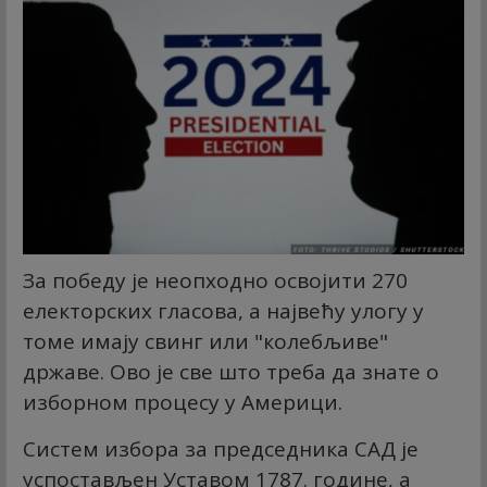
За победу је неопходно освојити 270
електорских гласова, а највећу улогу у
томе имају свинг или "колебљиве"
државе. Ово је све што треба да знате о
изборном процесу у Америци.
Систем избора за председника САД је
успостављен Уставом 1787. године, а