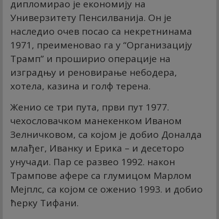
дипломирао је економију на
Универзитету Пенсилванија. Он је
наследио очев посао са некретнинама
1971, преименовао га у “Организацију
Трамп” и проширио операције на
изградњу и реновирање небодера,
хотела, казина и голф терена.
Женио се три пута, први пут 1977.
чехословачком манекенком Иваном
Зелничковом, са којом је добио Доналда
млађег, Иванку и Ерика – и десеторо
унучади. Пар се развео 1992. након
Трампове афере са глумицом Марлом
Мејплс, са којом се оженио 1993. и добио
ћерку Тифани.