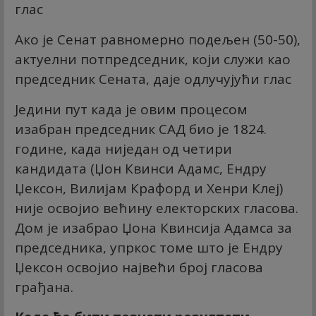
глас
Ако је Сенат равномерно подељен (50-50),
актуелни потпредседник, који служи као
председник Сената, даје одлучујући глас
Једини пут када је овим процесом
изабран председник САД био је 1824.
године, када ниједан од четири
кандидата (Џон Квинси Адамс, Ендру
Џексон, Вилијам Крафорд и Хенри Клеј)
није освојио већину електорских гласова.
Дом је изабрао Џона Квинсија Адамса за
председника, упркос томе што је Ендру
Џексон освојио највећи број гласова
грађана.