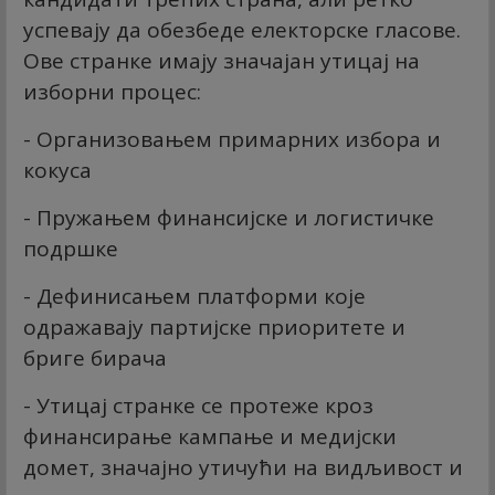
успевају да обезбеде електорске гласове.
Ове странке имају значајан утицај на
изборни процес:
- Организовањем примарних избора и
кокуса
- Пружањем финансијске и логистичке
подршке
- Дефинисањем платформи које
одражавају партијске приоритете и
бриге бирача
- Утицај странке се протеже кроз
финансирање кампање и медијски
домет, значајно утичући на видљивост и