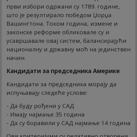
први избори одржани су 1789. године,
што је резултирало победом Џорџа
Вашингтона. Током година, измене и
законске реформе обликовале су и
усавршавале овај систем, балансирајући
националну и државну моћ на јединствен
начин.
Кандидати за председника Америке
Кандидати за председника морају да
испуњавају следеће услове:
- Да буду рођени у САД
- Имају најмање 35 година
- Да су боравили у САД најмање 14 година
Ови критеријуми су релативно отворени