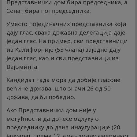
Представнички дом бира председника, а
Сенат бира потпредседника.
Уместо појединачних представника који
дају глас, свака државна делегација даје
један глас. На пример, сви представници
из Калифорније (53 члана) заједно дају
један глас, као и сви представници из
Вајоминга.
Кандидат тада мора да добије гласове
већине држава, што значи 26 од 50
држава, да би победио.
Ако Представнички дом није у
могућности да донесе одлуку о
председнику до дана инаугурације (20.
јануара), према 12. амандману америчког