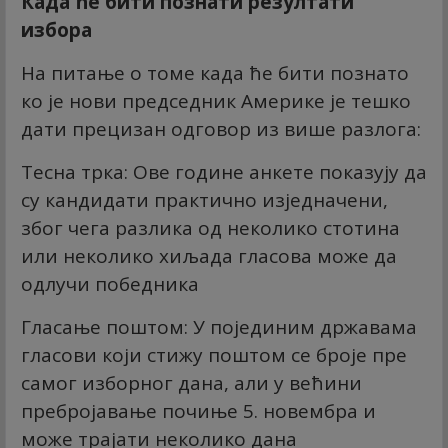
Када ће бити познати резултати
избора
На питање о томе када ће бити познато
ко је нови председник Америке је тешко
дати прецизан одговор из више разлога:
Тесна трка: Ове године анкете показују да
су кандидати практично изједначени,
због чега разлика од неколико стотина
или неколико хиљада гласова може да
одлучи победника
Гласање поштом: У појединим државама
гласови који стижу поштом се броје пре
самог изборног дана, али у већини
пребројавање почиње 5. новембра и
може трајати неколико дана