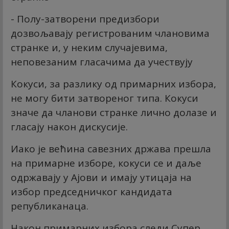
- Полу-затворени предизбори
дозвољавају регистрованим члановима
странке и, у неким случајевима,
неповезаним гласачима да учествују
Кокуси, за разлику од примарних избора,
не могу бити затвореног типа. Кокуси
значе да чланови странке лично долазе и
гласају након дискусије.
Иако је већина савезних држава прешла
на примарне изборе, кокуси се и даље
одржавају у Ајови и имају утицаја на
избор председничког кандидата
републиканаца.
Након примарних избора следи Супер