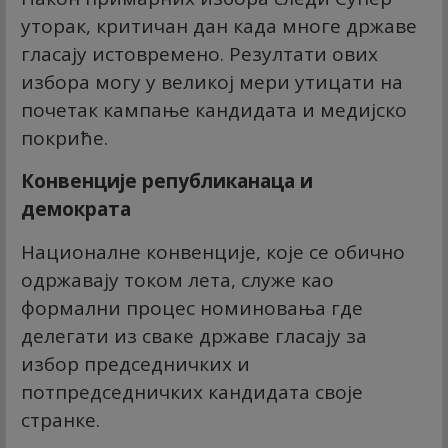
уторак, критичан дан када многе државе
гласају истовремено. Резултати ових
избора могу у великој мери утицати на
почетак кампање кандидата и медијско
покриће.
Конвенције републиканаца и
демократа
Националне конвенције, које се обично
одржавају током лета, служе као
формални процес номиновања где
делегати из сваке државе гласају за
избор председничких и
потпредседничких кандидата своје
странке.