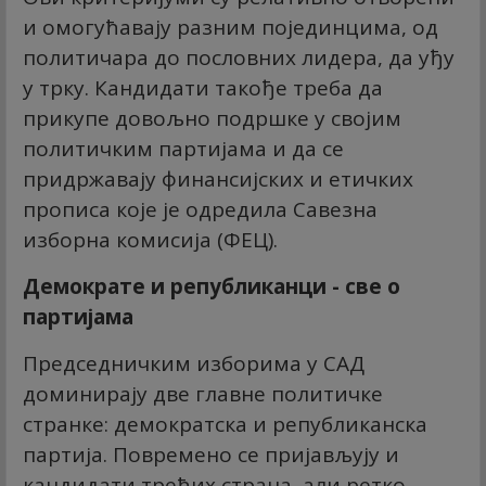
и омогућавају разним појединцима, од
политичара до пословних лидера, да уђу
у трку. Кандидати такође треба да
прикупе довољно подршке у својим
политичким партијама и да се
придржавају финансијских и етичких
прописа које је одредила Савезна
изборна комисија (ФЕЦ).
Демократе и републиканци - све о
партијама
Председничким изборима у САД
доминирају две главне политичке
странке: демократска и републиканска
партија. Повремено се пријављују и
кандидати трећих страна, али ретко