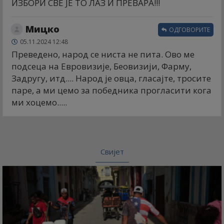
ИЗБОРИ СВЕ ЈЕ ТО ЛАЗ И ПРЕВАРА!!!
Мицко
ОДГОВОРИТЕ
05.11.2024 12:48
Преведено, народ се ниста не пита. Ово ме
подсеца на Евровизије, Беовизији, Фарму,
Задругу, итд.... Народ је овца, гласајте, тросите
паре, а ми цемо за победника прогласити кога
ми хоцемо.....
Свијет