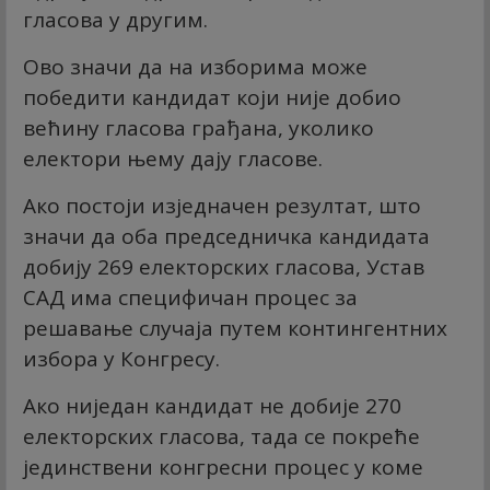
гласова у другим.
Ово значи да на изборима може
победити кандидат који није добио
већину гласова грађана, уколико
електори њему дају гласове.
Ако постоји изједначен резултат, што
значи да оба председничка кандидата
добију 269 електорских гласова, Устав
САД има специфичан процес за
решавање случаја путем контингентних
избора у Конгресу.
Ако ниједан кандидат не добије 270
електорских гласова, тада се покреће
јединствени конгресни процес у коме