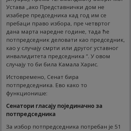
Устава „ако Представнички дом не
изабере председника кад год им се
пребаци право избора, пре четвртог
дана марта наредне године, тада ће
потпредседник деловати као председник,
као у случају смрти или другог уставног
инвалидитета председника “. У овом
случају то би била Камала Харис.
Истовремено, Сенат бира
потпредседника. Ево како то
функционише:
Сенатори гласају појединачно за
потпредседника
За избор потпредседника потребан је 51