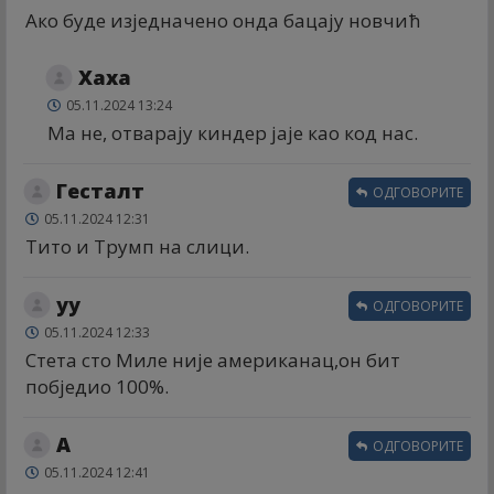
Ако буде изједначено онда бацају новчић
Хаха
05.11.2024 13:24
Ма не, отварају киндер јаје као код нас.
Гесталт
ОДГОВОРИТЕ
05.11.2024 12:31
Тито и Трумп на слици.
yу
ОДГОВОРИТЕ
05.11.2024 12:33
Стета сто Миле није американац,он бит
побједио 100%.
А
ОДГОВОРИТЕ
05.11.2024 12:41