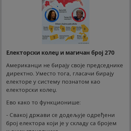
Електорски колеџ и магичан број 270
Американци не бирају своје председнике
директно. Уместо тога, гласачи бирају
електоре у систему познатом као
електорски колеџ.
Ево како то функционише:
- Свакој држави се додељује одређени
број електора који је у складу са бројем