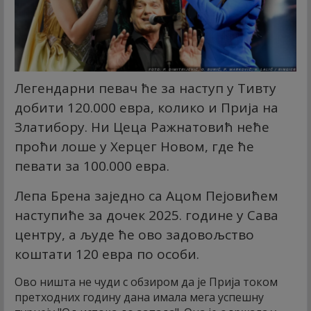
Легендарни певач ће за наступ у Тивту
добити 120.000 евра, колико и Прија на
Златибору. Ни Цеца Ражнатовић неће
проћи лоше у Херцег Новом, где ће
певати за 100.000 евра.
Лепа Брена
заједно са Ацом Пејовићем
наступиће за дочек 2025. године у Сава
центру, а људе ће ово задовољство
коштати 120 евра по особи.
Ово ништа не чуди с обзиром да је Прија током
претходних годину дана имала мега успешну