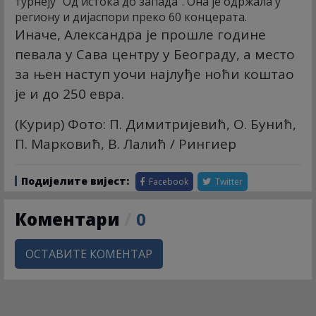
турнеју "Од истока до запада". Она је одржала у
региону и дијаспори преко 60 концерата.
Иначе, Александра је прошле године
певала у Сава центру у Београду, а место
за њен наступ уочи најлуђе ноћи коштао
је и до 250 евра.
(Курир) Фото: П. Димитријевић, О. Бунић,
П. Марковић, В. Лалић / Рингиер
Подијелите вијест:
Facebook
Twitter
Коментари
/
0
ОСТАВИТЕ КОМЕНТАР