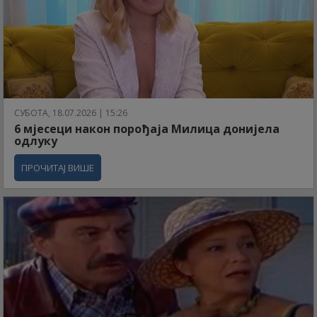
СУБОТА, 18.07.2026 | 15:26
6 мјесеци након порођаја Милица донијела
одлуку
ПРОЧИТАЈ ВИШЕ