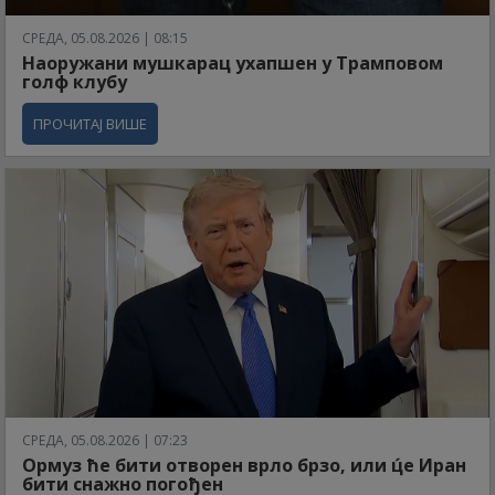
СРЕДА, 05.08.2026 | 08:15
Наоружани мушкарац ухапшен у Трамповом
голф клубу
ПРОЧИТАЈ ВИШЕ
СРЕДА, 05.08.2026 | 07:23
Ормуз ће бити отворен врло брзо, или ц́е Иран
бити снажно погођен