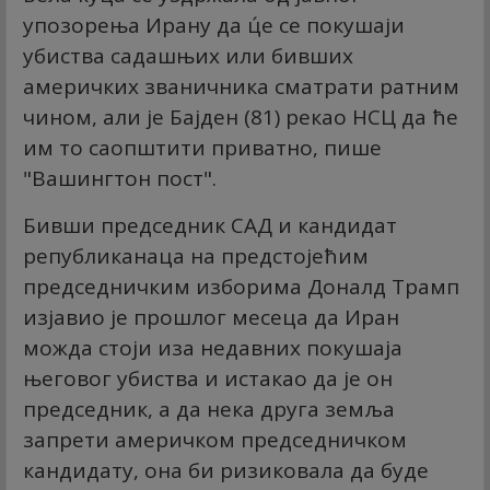
упозорења Ирану да ц́е се покушаји
убиства садашњих или бивших
америчких званичника сматрати ратним
чином, али је Бајден (81) рекао НСЦ да ће
им то саопштити приватно, пише
"Вашингтон пост".
Бивши председник САД и кандидат
републиканаца на предстојећим
председничким изборима Доналд Трамп
изјавио је прошлог месеца да Иран
можда стоји иза недавних покушаја
његовог убиства и истакао да је он
председник, а да нека друга земља
запрети америчком председничком
кандидату, она би ризиковала да буде