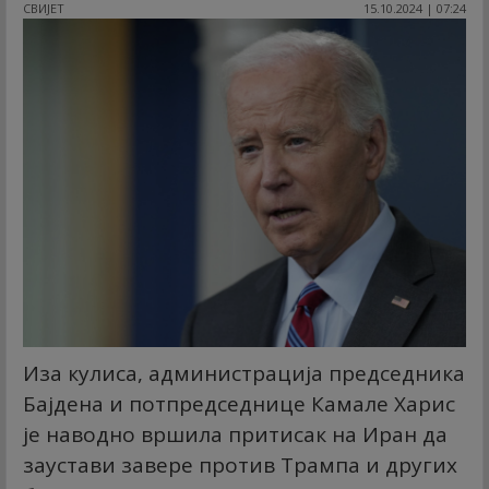
СВИЈЕТ
15.10.2024 | 07:24
Иза кулиса, администрација председника
Бајдена и потпредседнице Камале Харис
је наводно вршила притисак на Иран да
заустави завере против Трампа и других