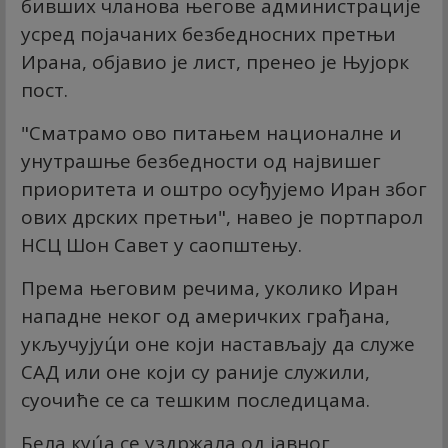
бивших чланова његове администрације
усред појачаних безбедносних претњи
Ирана, објавио је лист, пренео је Њујорк
пост.
"Сматрамо ово питањем националне и
унутрашње безбедности од највишег
приоритета и оштро осуђујемо Иран због
ових дрских претњи", навео је портпарол
НСЦ Шон Савет у саопштењу.
Према његовим речима, уколико Иран
нападне неког од америчких грађана,
укључујуц́и оне који настављају да служе
САД или оне који су раније служили,
суочиће се са тешким последицама.
Бела куц́а се уздржала од јавног