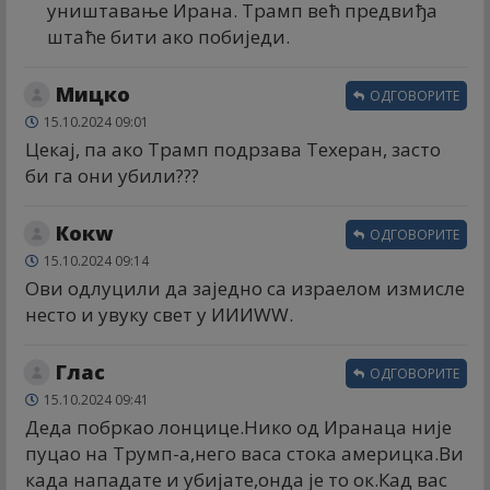
уништавање Ирана. Трамп већ предвиђа
штаће бити ако побиједи.
Мицко
ОДГОВОРИТЕ
15.10.2024 09:01
Цекај, па ако Трамп подрзава Техеран, засто
би га они убили???
Кокw
ОДГОВОРИТЕ
15.10.2024 09:14
Ови одлуцили да заједно са израелом измисле
несто и увуку свет у ИИИWW.
Глас
ОДГОВОРИТЕ
15.10.2024 09:41
Деда побркао лонцице.Нико од Иранаца није
пуцао на Трумп-а,него васа стока америцка.Ви
када нападате и убијате,онда је то ок.Кад вас