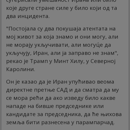
које друге стране силе у било који од та
два инцидента.
"Постојала су два покушаја атентата на
мој живот за која знамо и они могу, али
не морају укључивати, али могуц́е да
укључују, Иран, али ја заправо не знам",
рекао је Трамп у Минт Хилу, у Северној
Каролини.
Он је казао да је Иран упућивао веома
директне претње САД и да сматра да му
се мора рећи да ако изведу било какве
нападе на бивше председнике или
кандидате за председника, да ће њихова
земља бити разнесена у парампарчад.