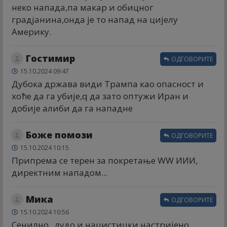
неко напада,па макар и обицног
градјанина,онда је то напад на цијелу
Америку.
Гостимир
ОДГОВОРИТЕ
15.10.2024 09:47
Дубока држава види Трампа као опасност и
хоће да га убије,q да зато оптужи Иран и
добије алиби да га нападне
Боже помози
ОДГОВОРИТЕ
15.10.2024 10:15
Припрема се терен за покретање WW ИИИ,
директним нападом...
Мика
ОДГОВОРИТЕ
15.10.2024 10:56
Сенилно , лудо и нацистицки настријено.