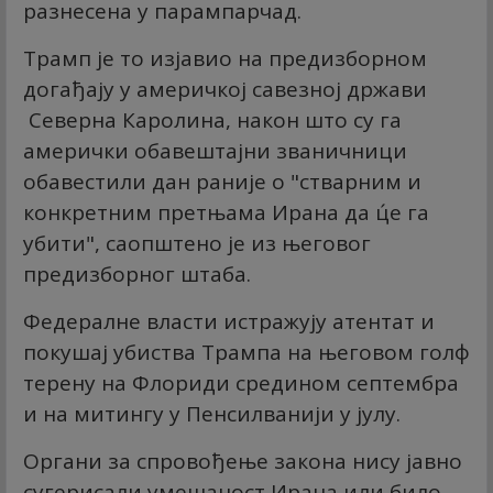
разнесена у парампарчад.
Трамп је то изјавио на предизборном
догађају у америчкој савезној држави
Северна Каролина, након што су га
амерички обавештајни званичници
обавестили дан раније о "стварним и
конкретним претњама Ирана да ц́е га
убити", саопштено је из његовог
предизборног штаба.
Федералне власти истражују атентат и
покушај убиства Трампа на његовом голф
терену на Флориди средином септембра
и на митингу у Пенсилванији у јулу.
Органи за спровођење закона нису јавно
сугерисали умешаност Ирана или било