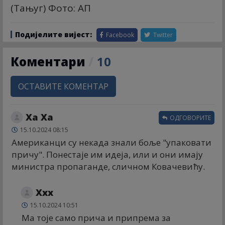
(Тањуг) Фото: АП
Подијелите вијест:
Facebook
Twitter
Коментари
/
10
ОСТАВИТЕ КОМЕНТАР
Ха Ха
ОДГОВОРИТЕ
15.10.2024 08:15
Американци су некада знали боље "упаковати
причу". Понестаје им идеја, или и они имају
министра пропаганде, сличном Ковачевићу.
Xxx
15.10.2024 10:51
Ма тоје само прича и припрема за