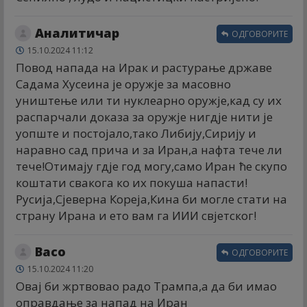
Аналитичар
ОДГОВОРИТЕ
15.10.2024 11:12
Повод напада на Ирак и растурање државе
Садама Хусеина је оружје за масовно
уништење или ти нуклеарно оружје,кад су их
распарчали доказа за оружје нигдје нити је
уопште и постојало,тако Либију,Сирију и
наравно сад прича и за Иран,а нафта тече ли
тече!Отимају гдје год могу,само Иран ће скупо
коштати свакога ко их покуша напасти!
Русија,Сјеверна Кореја,Кина би могле стати на
страну Ирана и ето вам га ИИИ свјетског!
Васо
ОДГОВОРИТЕ
15.10.2024 11:20
Овај би жртвовао радо Трампа,а да би имао
оправдање за напад на Иран