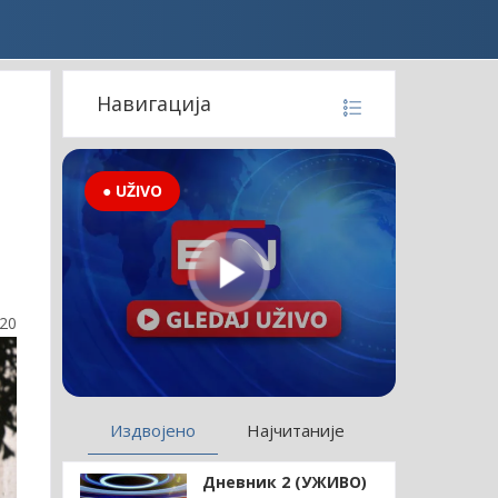
Навигација
● UŽIVO
:20
Издвојено
Најчитаније
Дневник 2 (УЖИВО)