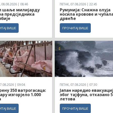
08.08.2026 | 08:46
ПЕТАК, 07.08.2026 | 22:45
п шаље милијарду
Румунија: Снажна олуја
а предсједника
носила кровове и чупал
мбије
дрвеће
ИТАЈ ВИШЕ
ПРОЧИТАЈ ВИШЕ
7.08.2026 | 09:04
ПЕТАК, 07.08.2026 | 07:30
рену 350 ватрогасаца:
Јапан наредио евакуаци
ару изгорјело 1.000
због тајфуна, отказано 5
а
летова
ИТАЈ ВИШЕ
ПРОЧИТАЈ ВИШЕ