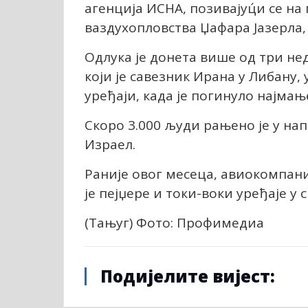
агенција ИСНА, позивајуц́и се н
ваздухопловства Џафара Јазерла, 
Одлука је донета више од три не
који је савезник Ирана у Либану,
уређаји, када је погинуло најмањ
Скоро 3.000 људи рањено је у нап
Израел.
Раније овог месеца, авиокомпани
је пејџере и токи-воки уређаје у
(Тањуг) Фото: Профимедиа
Подијелите вијест: