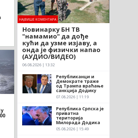
а
НАЈВИШЕ КОМЕНТАРА
Новинарку БН ТВ
"намамио" да дође
кући да узме изјаву, а
онда је физички напао
(АУДИО/ВИДЕО)
06.08.2026 | 13:32
Републиканци и
Демократе траже
од Трампа враћање
санкција Додику
07.08.2026 | 11:19
Република Српска је
ју
приватна
00
територија
Милорада Додика
05.08.2026 | 15:49