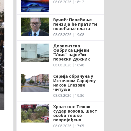
08.08.2026 | 18:12
Вучић: Повећање
пензија ће пратити
повећање плата
08.08.2026 | 19:08
Дервентска
фабрика цијеви
“Унис” највећи
порески дужник
08.08.2026 | 16:48
Серија обрачуна у
Источном Сарајеву
након Елезове
читуље
08.08.2026 | 19:36
Хрватска: Тежак
судар возова, шест
особа тешко
повријеђено
08.08.2026 | 17:05