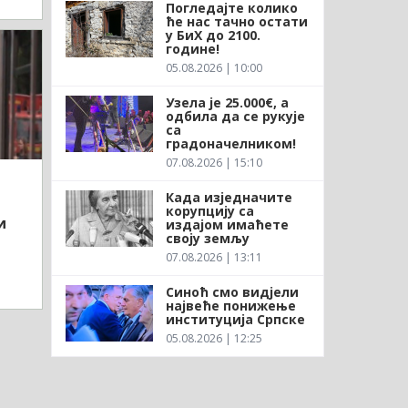
Погледајте колико
ће нас тачно остати
у БиХ до 2100.
године!
05.08.2026 | 10:00
Узела је 25.000€, а
одбила да се рукује
са
градоначелником!
07.08.2026 | 15:10
Када изједначите
корупцију са
и
издајом имаћете
своју земљу
07.08.2026 | 13:11
Синоћ смо видјели
највеће понижење
институција Српске
05.08.2026 | 12:25