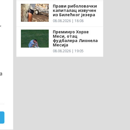
Прави риболовачки
капиталац извучен
из Билећког језера
08.08.2026 | 18:08
,
Преминуо Хорхе
Меси, отац
фудбалера Лионела
Месија
08.08.2026 | 19:05
а