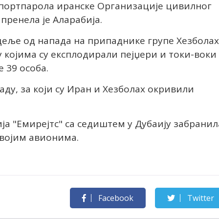
а портпарола иранске Организације цивилног
пренела је Аларабија.
деље од напада на припаднике групе Хезболах
 у којима су експлодирали пејџери и токи-воки
е 39 особа.
аду, за који су Иран и Хезболах окривили
ја "Емирејтс" са седиштем у Дубаију забранил
 својим авионима.
Facebook
Twitter