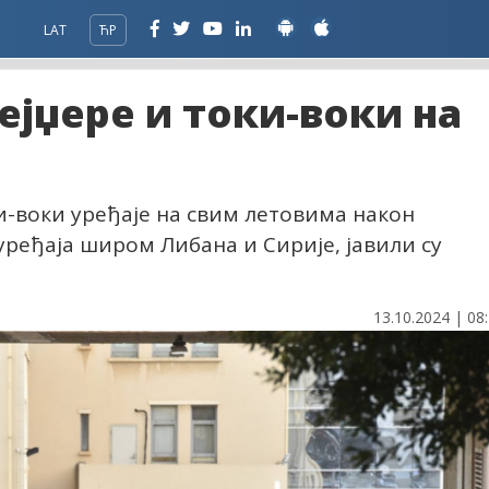
LAT
ЋР
ејџере и токи-воки на
ки-воки уређаје на свим летовима након
ређаја широм Либана и Сирије, јавили су
13.10.2024 | 08