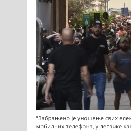
"Забрањено је уношење свих еле
мобилних телефона, у летачке каб