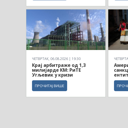
ЧЕТВРТАК, 06.08.2026 | 19:30
ЧЕТВРТАК
Крај арбитраже од 1,3
Амери
милијарде КМ: РиТЕ
санкц
Угљевик у кризи
ентит
ПРОЧИТАЈ ВИШЕ
ПРОЧ