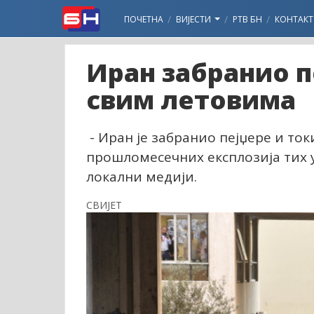
ПОЧЕТНА
ВИЈЕСТИ
РТВ БН
КОНТАКТ
Иран забранио п
свим летовима
- Иран је забранио пејџере и то
прошломесечних експлозија тих у
локални медији.
СВИЈЕТ