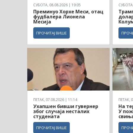
СУБОТА, 08.08.2026 | 19:05
СУБОТА, 
Преминуо Хорхе Меси, отац
Трам
фудбалера Лионела
долар
Месија
Колу
ПРОЧИТАЈ ВИШЕ
ПРОЧ
ПЕТАК, 07.08.2026 | 11:14
ПЕТАК, 0
Ухапшен бивши гувернер
На те
због случаја несталих
У пож
студената
свињ
ПРОЧИТАЈ ВИШЕ
ПРОЧ