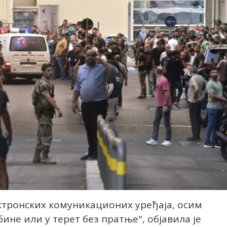
ктронских комуникационих уређаја, осим
ине или у терет без пратње", објавила је