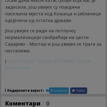
Осам дана након катастрофе која нас је
задесила, још увијек су поједина
насељена мјеста код Коњица и Јабланице
одсјечена од остатка државе.
Још увијек се ради на потпуној
нормализацији саобраћаја на цести
Сарајево - Мостар и још увијек се трага за
несталима.
(
<спан стyле="цолор: #3598дб;">Клиx
)
Фото: Клиx
Подијелите вијест:
Facebook
Twitter
Коментари
/
0