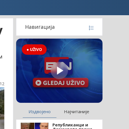
у
Навигација
● UŽIVO
м
:12
Издвојено
Најчитаније
Републиканци и