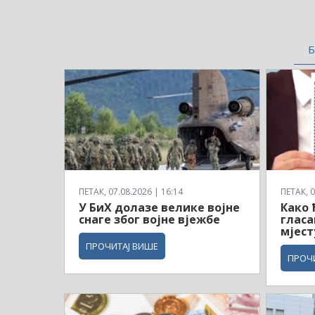
Б
ПЕТАК, 07.08.2026 | 16:14
ПЕТАК, 0
У БиХ долазе велике војне
Како 
снаге због војне вјежбе
гласа
мјест
ПРОЧИТАЈ ВИШЕ
ПРОЧ