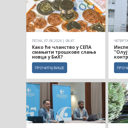
ПЕТАК, 07.08.2026 | 08:47
ЧЕТВРТАК
Како ће чланство у СЕПА
Инсп
смањити трошкове слања
"Олуј
новца у БиХ?
контр
ПРОЧИТАЈ ВИШЕ
ПРОЧ