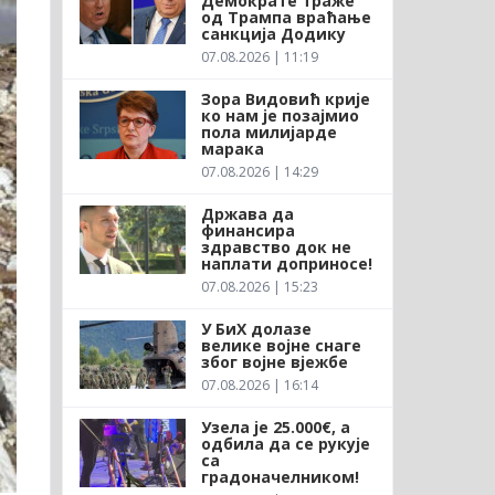
Демократе траже
од Трампа враћање
санкција Додику
07.08.2026 | 11:19
Зора Видовић крије
ко нам је позајмио
пола милијарде
марака
07.08.2026 | 14:29
Држава да
финансира
здравство док не
наплати доприносе!
07.08.2026 | 15:23
У БиХ долазе
велике војне снаге
због војне вјежбе
07.08.2026 | 16:14
Узела је 25.000€, а
одбила да се рукује
са
градоначелником!