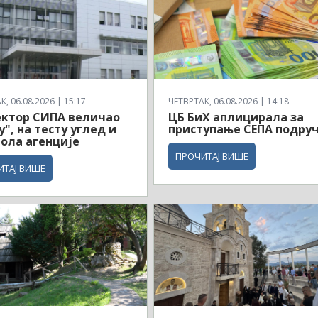
, 06.08.2026 | 15:17
ЧЕТВРТАК, 06.08.2026 | 14:18
ектор СИПА величао
ЦБ БиХ аплицирала за
у", на тесту углед и
приступање СЕПА подруч
ола агенције
ПРОЧИТАЈ ВИШЕ
ИТАЈ ВИШЕ