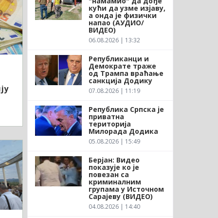
"намамио" да дође
кући да узме изјаву,
а онда је физички
напао (АУДИО/
ВИДЕО)
06.08.2026 | 13:32
Републиканци и
Демократе траже
од Трампа враћање
санкција Додику
ју
07.08.2026 | 11:19
Република Српска је
приватна
територија
Милорада Додика
05.08.2026 | 15:49
Берјан: Видео
показује ко је
повезан са
криминалним
групама у Источном
Сарајеву (ВИДЕО)
04.08.2026 | 14:40