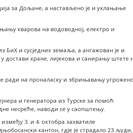
ија за Дољане, а настављено је и уклањање
њању кварова на водоводној, електро и
з БиХ и сусједних земаља, а ангажован је и
 у достави хране, лијекова и санирању штете 
се ради на проналаску и збрињавању угрожен
тејнера и генератора из Турске за помоћ
не несреће, наводи се у саопштењу.
између 3. и 4. октобра захватиле
њобосански кантон, гдје је страдало 23 људи,