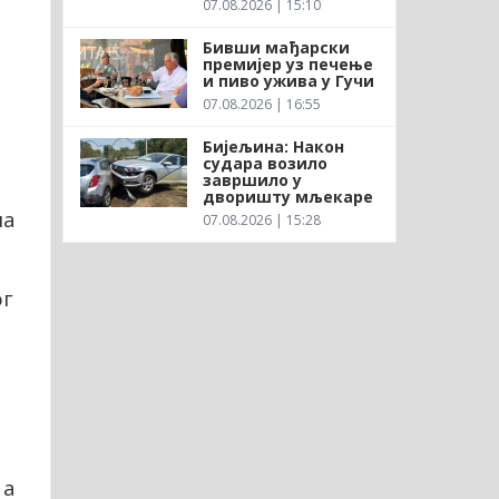
07.08.2026 | 15:10
Бивши мађарски
премијер уз печење
и пиво ужива у Гучи
07.08.2026 | 16:55
Бијељина: Након
судара возило
завршило у
дворишту мљекаре
на
07.08.2026 | 15:28
ог
 а