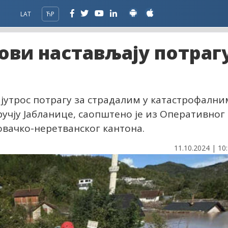
LAT
ЋР
ови настављају потраг
јутрос потрагу за страдалим у катастрофални
учју Јабланице, саопштено је из Оперативног
вачко-неретванског кантона.
11.10.2024 | 10