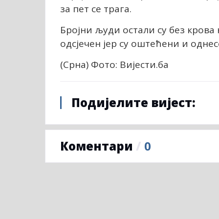
за пет се трага.
Бројни људи остали су без крова 
одсјечен јер су оштећени и однес
(Срна) Фото: Вијести.ба
Подијелите вијест:
Коментари
/
0