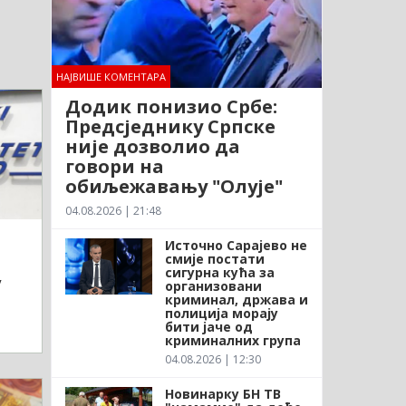
НАЈВИШЕ КОМЕНТАРА
Додик понизио Србе:
Предсједнику Српске
није дозволио да
говори на
обиљежавању "Олује"
04.08.2026 | 21:48
Источно Сарајево не
смије постати
сигурна кућа за
у
организовани
криминал, држава и
полиција морају
бити јаче од
криминалних група
04.08.2026 | 12:30
Новинарку БН ТВ