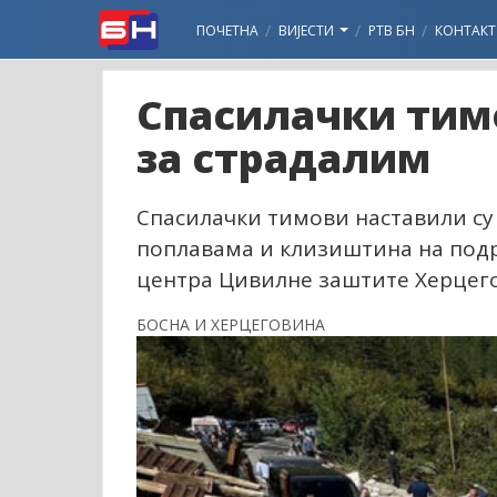
ПОЧЕТНА
ВИЈЕСТИ
РТВ БН
КОНТАКТ
Спасилачки тим
за страдалим
Спасилачки тимови наставили су 
поплавама и клизиштина на подр
центра Цивилне заштите Херцего
БОСНА И ХЕРЦЕГОВИНА