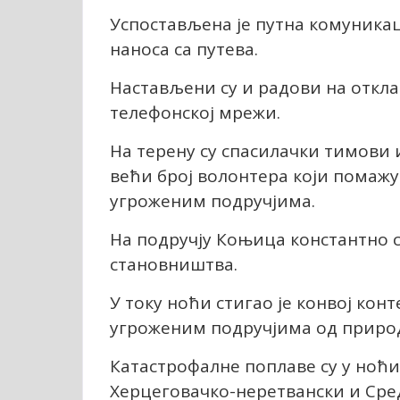
Успостављена је путна комуникац
наноса са путева.
Настављени су и радови на откла
телефонској мрежи.
На терену су спасилачки тимови и
већи број волонтера који помажу
угроженим подручјима.
На подручју Коњица константно 
становништва.
У току ноћи стигао је конвој кон
угроженим подручјима од природ
Катастрофалне поплаве су у ноћи 
Херцеговачко-неретвански и Сред