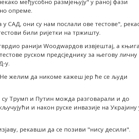
некако међусобно размјењују" у раној фази
но опреме.
у САД, они су нам послали ове тестове", река
 тестови били ријетки на тржишту.
потврдио ранији Wоодwардов извјештај, а књиг
 тестове руском предсједнику за његову личну
Д-у.
"Не желим да никоме кажеш јер ће се људи
 су Трумп и Путин можда разговарали и до
кључујући и након руске инвазије на Украјину 
изјаву, рекавши да се позиви "нису десили".