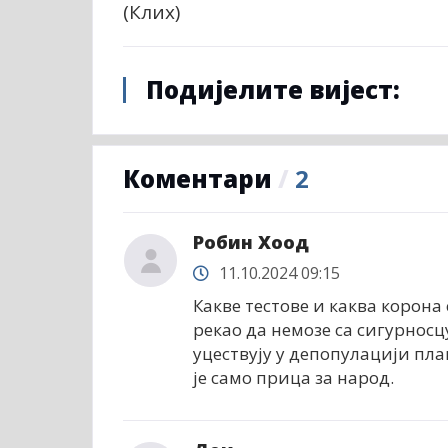
(Клиx)
Подијелите вијест:
Коментари
/
2
Робин Хоод
11.10.2024 09:15
Какве тестове и каква корона 
рекао да немозе са сигурнос
уцествују у депопулацији план
је само прица за народ.