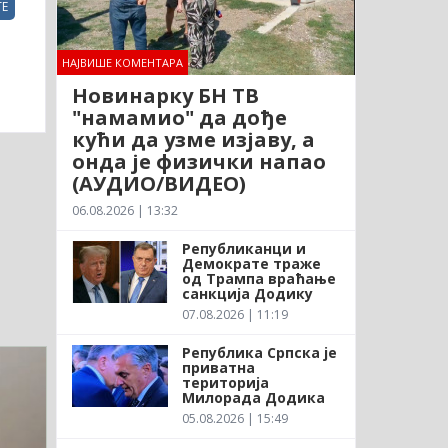
Е
НАЈВИШЕ КОМЕНТАРА
Новинарку БН ТВ
"намамио" да дође
кући да узме изјаву, а
онда је физички напао
(АУДИО/ВИДЕО)
06.08.2026 | 13:32
Републиканци и
Демократе траже
од Трампа враћање
санкција Додику
07.08.2026 | 11:19
Република Српска је
приватна
територија
Милорада Додика
05.08.2026 | 15:49