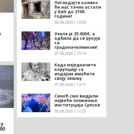
Погледајте колико
ће нас тачно остати
у БиХ до 2100.
године!
05.08.2026 | 10:00
а
Узела је 25.000€, а
одбила да се рукује
са
градоначелником!
07.08.2026 | 15:10
Када изједначите
корупцију са
издајом имаћете
своју земљу
07.08.2026 | 13:11
Синоћ смо видјели
највеће понижење
институција Српске
05.08.2026 | 12:25
ју
00