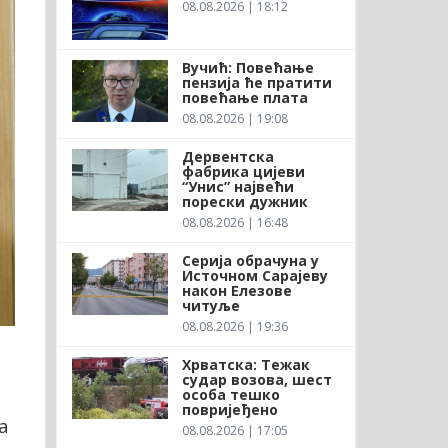
08.08.2026 | 18:12
Вучић: Повећање
пензија ће пратити
повећање плата
08.08.2026 | 19:08
Дервентска
фабрика цијеви
“Унис” највећи
порески дужник
08.08.2026 | 16:48
Серија обрачуна у
Источном Сарајеву
након Елезове
читуље
08.08.2026 | 19:36
Хрватска: Тежак
судар возова, шест
особа тешко
повријеђено
а
08.08.2026 | 17:05