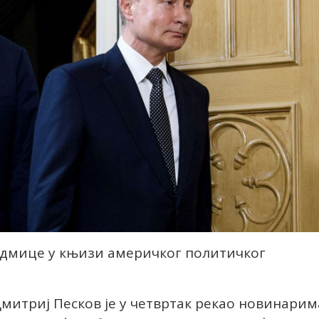
едмице у књизи америчког политичког
митриј Песков је у четвртак рекао новинарим