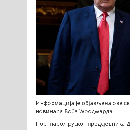
Информација је објављена ове с
новинара Боба Wоодwарда.
Портпарол руског предсједника Д