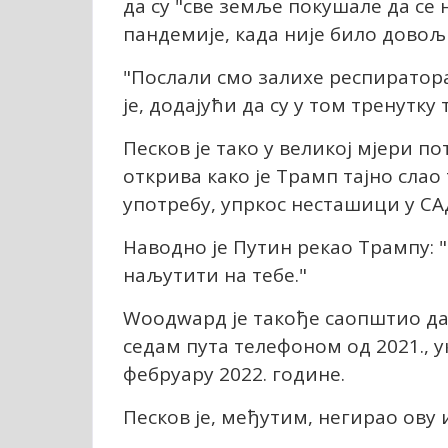
да су "све земље покушале да се 
пандемије, када није било довољ
"Послали смо залихе респиратора 
је, додајући да су у том тренутку
Песков је тако у великој мјери 
открива како је Трамп тајно слао
употребу, упркос несташици у СА
Наводно је Путин рекао Трампу: 
наљутити на тебе."
Wоодwард је такође саопштио да
седам пута телефоном од 2021., у
фебруару 2022. године.
Песков је, међутим, негирао ову 