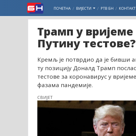
ПОЧЕТНА
ВИЈЕСТИ
РТВ БН
КОНТАКТ
Трамп у вријеме
Путину тестове?
Кремљ је потврдио да је бивши а
ту позицију Доналд Трамп посла
тестове за коронавирус у вријеме
фазама пандемије.
СВИЈЕТ