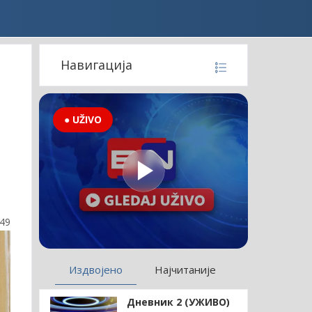
Навигација
● UŽIVO
:49
Издвојено
Најчитаније
Дневник 2 (УЖИВО)