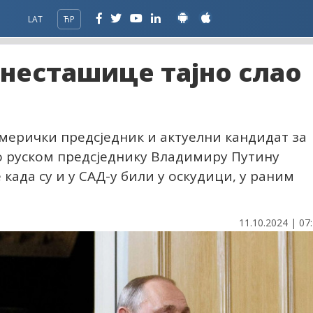
LAT
ЋР
 несташице тајно слао
мерички предсједник и актуелни кандидат за
о руском предсједнику Владимиру Путину
 када су и у САД-у били у оскудици, у раним
11.10.2024 | 07