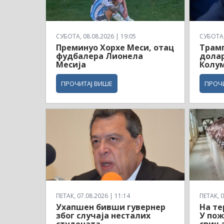
СУБОТА, 08.08.2026 | 19:05
СУБОТА, 
Преминуо Хорхе Меси, отац
Трам
фудбалера Лионела
долар
Месија
Колу
ПРОЧИТАЈ ВИШЕ
ПРОЧ
ПЕТАК, 07.08.2026 | 11:14
ПЕТАК, 0
Ухапшен бивши гувернер
На те
због случаја несталих
У пож
студената
свињ