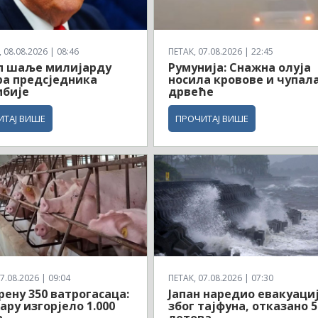
08.08.2026 | 08:46
ПЕТАК, 07.08.2026 | 22:45
п шаље милијарду
Румунија: Снажна олуја
а предсједника
носила кровове и чупал
мбије
дрвеће
ИТАЈ ВИШЕ
ПРОЧИТАЈ ВИШЕ
7.08.2026 | 09:04
ПЕТАК, 07.08.2026 | 07:30
рену 350 ватрогасаца:
Јапан наредио евакуаци
ару изгорјело 1.000
због тајфуна, отказано 5
а
летова