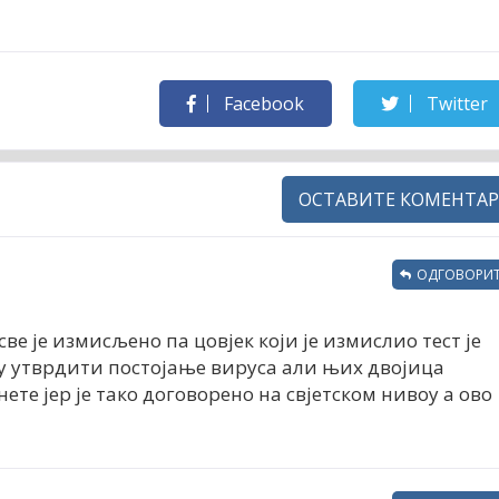
Facebook
Twitter
ОСТАВИТЕ КОМЕНТАР
ОДГОВОРИТ
све је измисљено па цовјек који је измислио тест је
цу утврдити постојање вируса али њих двојица
ете јер је тако договорено на свјетском нивоу а ово