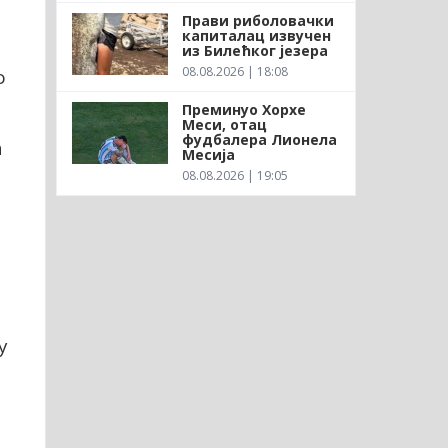
Прави риболовачки
капиталац извучен
из Билећког језера
08.08.2026 | 18:08
о
Преминуо Хорхе
Меси, отац
фудбалера Лионела
а
Месија
08.08.2026 | 19:05
у