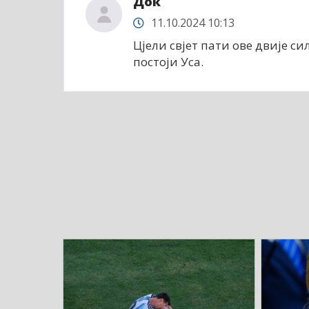
Док
11.10.2024 10:13
Цјели свјет пати ове двије сил
постоји Уса.