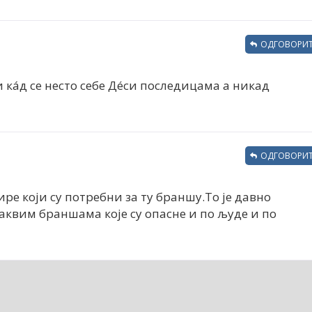
ОДГОВОРИТ
и кáд се несто себе Дéси последицама а никад
ОДГОВОРИТ
ре који су потребни за ту браншу.То је давно
аквим браншама које су опасне и по људе и по