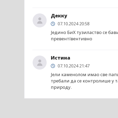
Декку
07.10.2024 20:58
Једино БиХ тузиластво се бав
превентíвентивно
Истина
07.10.2024 21:47
Јели каменолом имао све папи
требали да се контролише у т
природу.