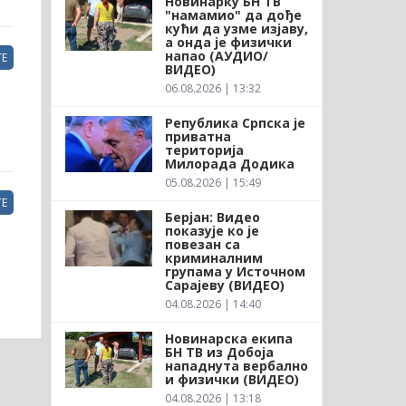
Новинарку БН ТВ
"намамио" да дође
кући да узме изјаву,
а онда је физички
напао (АУДИО/
Е
ВИДЕО)
06.08.2026 | 13:32
Република Српска је
приватна
територија
Милорада Додика
05.08.2026 | 15:49
Е
Берјан: Видео
показује ко је
повезан са
криминалним
групама у Источном
Сарајеву (ВИДЕО)
04.08.2026 | 14:40
Новинарска екипа
БН ТВ из Добоја
нападнута вербално
и физички (ВИДЕО)
04.08.2026 | 13:18