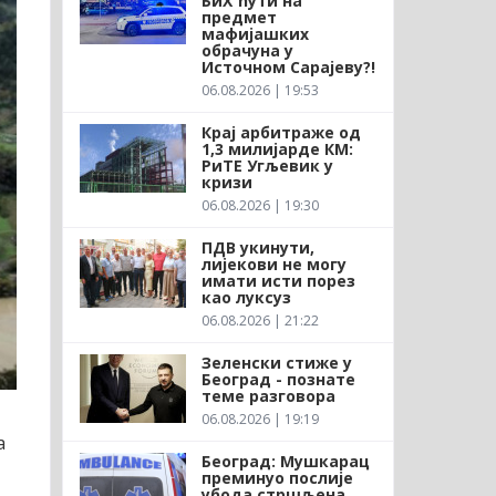
БиХ ћути на
предмет
мафијашких
обрачуна у
Источном Сарајеву?!
06.08.2026 | 19:53
Крај арбитраже од
1,3 милијарде КМ:
РиТЕ Угљевик у
кризи
06.08.2026 | 19:30
ПДВ укинути,
лијекови не могу
имати исти порез
као луксуз
06.08.2026 | 21:22
Зеленски стиже у
Београд - познате
теме разговора
06.08.2026 | 19:19
а
Београд: Мушкарац
преминуо послије
убода стршљена