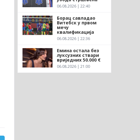
06.08.2026 | 22:40
Борац савладао
Витебск у првом
мечу
квалификација
06.08.2026 | 22:36
Емина остала без
луксузних ствари
вриједних 50.000 €
06.08.2026 | 21:00