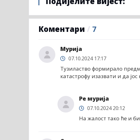
Подијелите вијест:
Коментари
/
7
Мурија
07.10.2024 17:17
Тузиластво формирало предме
катастрофу изазвати и да јос 
Ре мурија
07.10.2024 20:12
На жалост тако ће и б