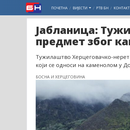
ПОЧЕТНА
ВИЈЕСТИ
РТВ БН
КОНТАКТ
Јабланица: Туж
предмет због к
Тужилаштво Херцеговачко-неретв
који се односи на каменолом у Д
БОСНА И ХЕРЦЕГОВИНА