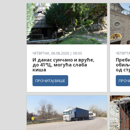
ЧЕТВРТАК, 06.08.2026 | 09:30
ЧЕТВРТАК
И данас сунчано и вруће,
Преби
до 41°Ц, могућа слаба
обиљ
киша
од ст
ПРОЧИТАЈ ВИШЕ
ПРОЧ