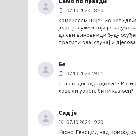
Само по правди
07.10.2024 18:54
Каменолом није био невидљив
једној служби која је задужена
да сви виновници буду осуђен
пратити овај случај и дјелов
Бе
07.10.2024 19:01
Ста сте досад радили? ? Изгин
хоце ли уопсте бити казњен?
Сад је
07.10.2024 19:20
Касно! Геноцид над природо