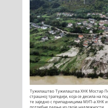
Тужилаштво Тужилаштва ХНК Мостар По
страшној трагедији, која се десила на п
те заједно с припадницима МУП-а ХНК и
потребне радње из своје надлежности.