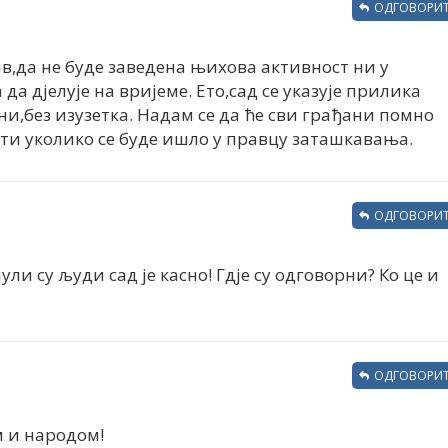
ОДГОВОРИТ
,да не буде заведена њихова активност ни у
 да дјелује на вријеме. Ето,сад се указује прилика
и,без изузетка. Надам се да ће сви грађани помно
ати уколико се буде ишло у правцу заташкавања.
ОДГОВОРИТ
ули су људи сад је касно! Гдје су одговорни? Ко це и
ОДГОВОРИТ
м и народом!