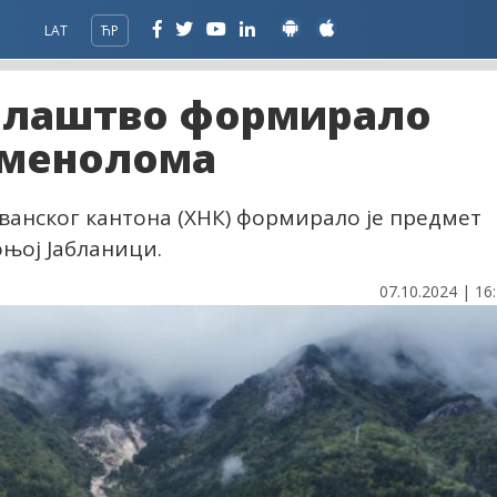
LAT
ЋР
илаштво формирало
аменолома
анског кантона (ХНК) формирало је предмет
оњој Јабланици.
07.10.2024 | 16