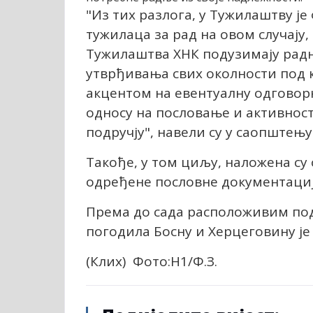
"Из тих разлога, у Тужилаштву ј
тужилаца за рад на овом случај
Тужилаштва ХНК подузимају рад
утврђивања свих околности под к
акцентом на евентуалну одговорн
односу на пословање и активнос
подручју", навели су у саопштењу
Такође, у том циљу, наложена с
одређене пословне документациј
Према до сада расположивим пода
погодила Босну и Херцеговину је
(Клиx) Фото:Н1/Ф.З.