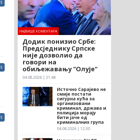
Е
НАЈВИШЕ КОМЕНТАРА
Додик понизио Србе:
Предсједнику Српске
није дозволио да
говори на
обиљежавању "Олује"
Е
04.08.2026 | 21:48
Источно Сарајево не
смије постати
сигурна кућа за
организовани
криминал, држава и
полиција морају
бити јаче од
Е
криминалних група
04.08.2026 | 12:30