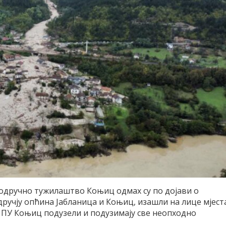
дручно тужилаштво Коњиц одмах су по дојави о
одручју опћина Јабланица и Коњиц, изашли на лице мјест
 ПУ Коњиц подузели и подузимају све неопходно