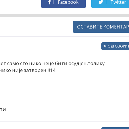
Facebook
Twitter
ОСТАВИТЕ КОМЕНТАР
ОДГОВОРИТ
т само сто нико неце бити осудјен,толику
нико није затворен!!!14
ити