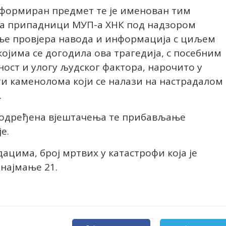
е формиран предмет те је именован тим
у, а припадници МУП-а ХНК под надзором
ње провјера навода и информација с циљем
ојима се догодила ова трагедија, с посебним
ост и улогу људског фактора, нарочито у
ти каменолома који се налази на настрадалом
.
у одређена вјештачења те прибављање
е.
цима, број мртвих у катастрофи која је
 најмање 21.