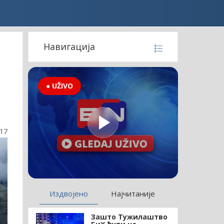
Навигација
● UŽIVO
:17
Издвојено
Најчитаније
Зашто Тужилаштво