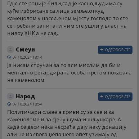
Гдје сте раније били,сад је касно,људима су
куће избрисане са лица земље,откуд
каменолом у насељеном мјесту господо то сте
се требали запитати чим сте ушли у власт на
нивоу ХНК а не сад.
Смеун
ОДГОВОРИТЕ
07.10.2024 18:14
Ја нисам стручан за то али мислим да би и
ментално ретардирана особа прстом показала
на каменолом
Народ
ОДГОВОРИТЕ
07.10.2024 18:54
Политичари славе а криви су за све и за
каменоломе и за сјечу шума и шљункаре. А
када се деси нека несрећа дају неку донацију
али не из свога џепа него опет узимају од