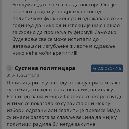
безшуман,да се не сазна да постоји. Ово је
почело с радом уз подршку неког од
политичких функционера,и одржавало се 23
године,а да нико од инспекције није нашао
за сходно да прочеља ту фирму!!! Само ако
буде воље,све се може испитати до
детаља,али изгубљене животе и здравље
нико неће моћи вратити!!!
Сустина политицара
ОДГОВОРИТЕ
07.10.2024 15:13
Политицари се у народу продају прицом како
су то бица солидарна са осталим, па ипак у
Босни одрзани избори.Славило се скоро свугде
и тиме се показало ко су заиста они.Нек су
избори одрзани али славити је превисе.Мада
су имали разлога за славље вецина да није у
политици радила би негде за ситне