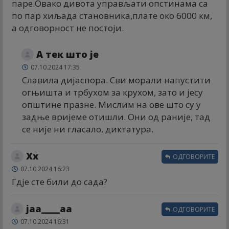
паре.Овако дивота управљати опстинама са
по пар хиљада становника,плате око 6000 км,
а одговорност не постоји.
А тек што је
07.10.2024 17:35
Славила дијаспора. Сви морали напустити
огњишта и трбухом за крухом, зато и јесу
општине празне. Мислим на ове што су у
задње вријеме отишли. Они од раније, тад
се није ни гласало, диктатура.
Xx
ОДГОВОРИТЕ
07.10.2024 16:23
Гдје сте били до сада?
јаа____аа
ОДГОВОРИТЕ
07.10.2024 16:31