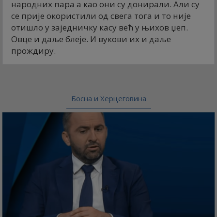
народних пара а као они су донирали. Али су
се прије окористили од свега тога и то није
отишло у заједничку касу већ у њихов џеп.
Овце и даље блеје. И вукови их и даље
прождиру.
Босна и Херцеговина