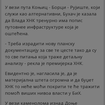
У вези пута Коњиц - Борци - Рујиште, који
служи као алтернативни, Бухач је казала
да Влада ХНК тренурно има попис
путовнее инфраструктуре која је
оштећена.
- Треба израдити нову планску
документацију за све те цесте тако да су
то све питања која траже детаљну
анализу - рекла је премијерка ХНК.
Евидентно је, нагласила је, да је
материјална штета огромна и да буџет
ХНК то неће моћи покрити те ће тражити
помоћ виших нивоа власти у БиХ.
У вези каменолома изнад Доње