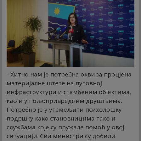
- Хитно нам је потребна оквира процјена
материјалне штете на путовној
инфраструктури и стамбеним објектима,
као и у пољопривредним друштвима.
Потребно је у утемељити психолошку
подршку како становницима тако и
службама које су пружале помоћ у овој
ситуацији. Сви министри су добили