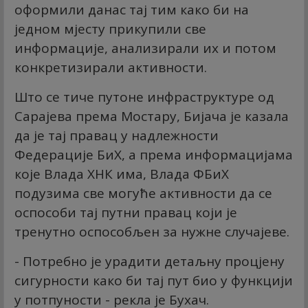
оформили данас тај тим како би на
једном мјесту прикупили све
информације, анализирали их и потом
конкретизирали активности.
Што се тиче путоне инфраструктуре од
Сарајева према Мостару, Бијача је казала
да је тај правац у надлежности
Федерације БиХ, а према информацијама
које Влада ХНК има, Влада ФБиХ
подузима све могуће активности да се
оспособи тај путни правац који је
тренутно оспособљен за нужне случајеве.
- Потребно је урадити детаљну процјену
сигурности како би тај пут био у функцији
у потпуности - рекла је Бухач.