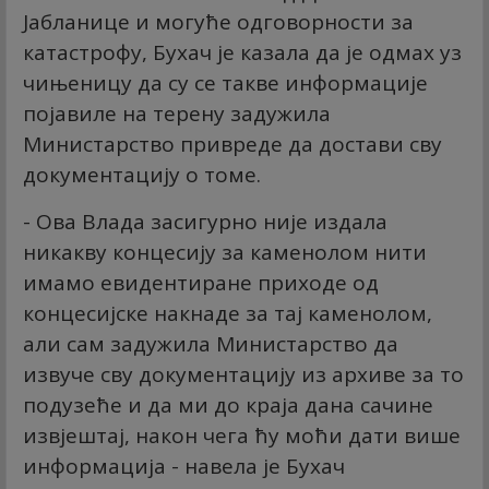
Јабланице и могуће одговорности за
катастрофу, Бухач је казала да је одмах уз
чињеницу да су се такве информације
појавиле на терену задужила
Министарство привреде да достави сву
документацију о томе.
- Ова Влада засигурно није издала
никакву концесију за каменолом нити
имамо евидентиране приходе од
концесијске накнаде за тај каменолом,
али сам задужила Министарство да
извуче сву документацију из архиве за то
подузеће и да ми до краја дана сачине
извјештај, након чега ћу моћи дати више
информација - навела је Бухач