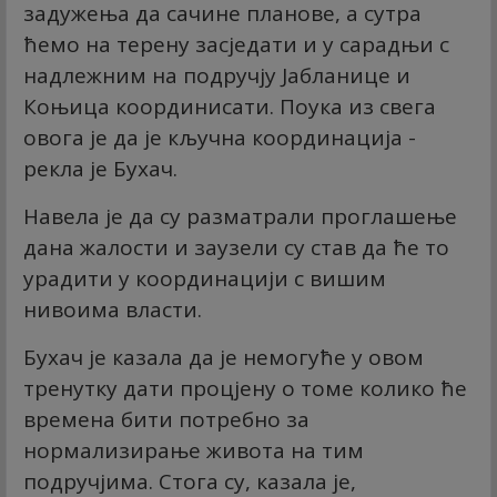
задужења да сачине планове, а сутра
ћемо на терену засједати и у сарадњи с
надлежним на подручју Јабланице и
Коњица координисати. Поука из свега
овога је да је кључна координација -
рекла је Бухач.
Навела је да су разматрали проглашење
дана жалости и заузели су став да ће то
урадити у координацији с вишим
нивоима власти.
Бухач је казала да је немогуће у овом
тренутку дати процјену о томе колико ће
времена бити потребно за
нормализирање живота на тим
подручјима. Стога су, казала је,