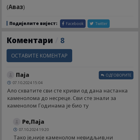
(
Аваз
)
Подијелите вијест:
Facebook
Twitter
Коментари
/
8
ОСТАВИТЕ КОМЕНТАР
Паја
ОДГОВОРИТЕ
07.10.2024 15:04
Ало схватите сви сте криви од дана настанка
каменолома до несреце. Сви сте знали за
каменолом Годинама је био ту
Ре,Паја
07.10.2024 19:20
Тако је,није каменолом невидљив,ни