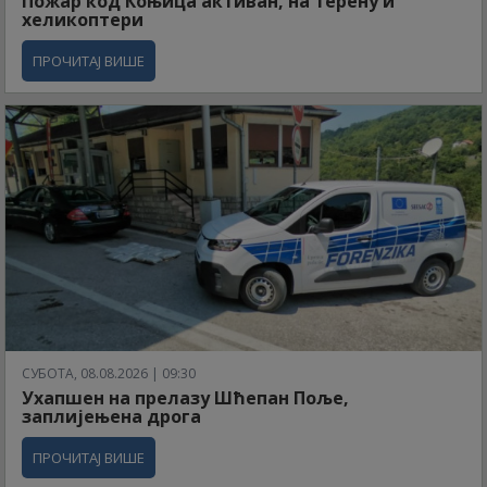
Пожар код Коњица активан, на терену и
хеликоптери
ПРОЧИТАЈ ВИШЕ
СУБОТА, 08.08.2026 | 09:30
Ухапшен на прелазу Шћепан Поље,
заплијењена дрога
ПРОЧИТАЈ ВИШЕ