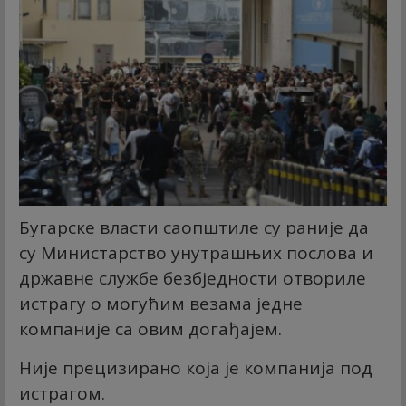
Бугарске власти саопштиле су раније да
су Министарство унутрашњих послова и
државне службе безбједности отвориле
истрагу о могућим везама једне
компаније са овим догађајем.
Није прецизирано која је компанија под
истрагом.