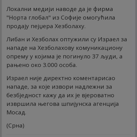
Локални медији наводе да је фирма
"Норта глобал" из Софије омогућила
продају пејџера Хезболаху.
Либан и Хезболах оптужили су Израел за
нападе на Хезболахову комуникациону
опрему у којима је погинуло 37 људи, а
рањено око 3.000 особа.
Израел није директно коментарисао
нападе, за које извори надлежни за
безбједност кажу да их је вјероватно
извршила његова шпијунска агенција
Мосад.
(Срна)