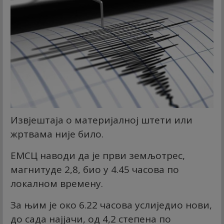
Извјештаја о материјалној штети или
жртвама није било.
ЕМСЦ наводи да је први земљотрес,
магнитуде 2,8, био у 4.45 часова по
локалном времену.
За њим је око 6.22 часова услиједио нови,
до сада најјачи, од 4,2 степена по