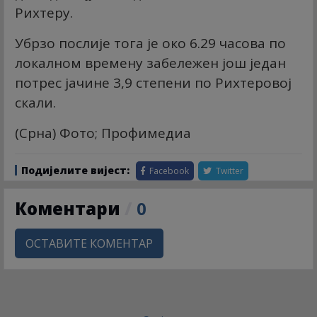
Рихтеру.
Убрзо послије тога је око 6.29 часова по
локалном времену забележен још један
потрес јачине 3,9 степени по Рихтеровој
скали.
(Срна) Фото; Профимедиа
Подијелите вијест:
Facebook
Twitter
Коментари
/
0
ОСТАВИТЕ КОМЕНТАР