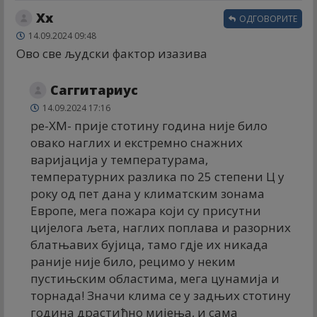
Xx
ОДГОВОРИТЕ
14.09.2024 09:48
Ово све људски фактор изазива
Саггитариус
14.09.2024 17:16
ре-ХМ- прије стотину година није било
овако наглих и екстремно снажних
варијација у температурама,
температурних разлика по 25 степени Ц у
року од пет дана у климатским зонама
Европе, мега пожара који су присутни
цијелога љета, наглих поплава и разорних
блатњавих бујица, тамо гдје их никада
раније није било, рецимо у неким
пустињским областима, мега цунамија и
торнада! Значи клима се у задњих стотину
година драстићно мијења, и сама