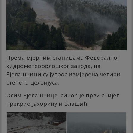
Према мјерним станицама Федералног
хидрометеоролошког завода, на
Бјелашници су јутрос измјерена четири
степена целзијуса.
Осим Бјелашнице, синоћ је први снијег
прекрио Јахорину и Влашић.