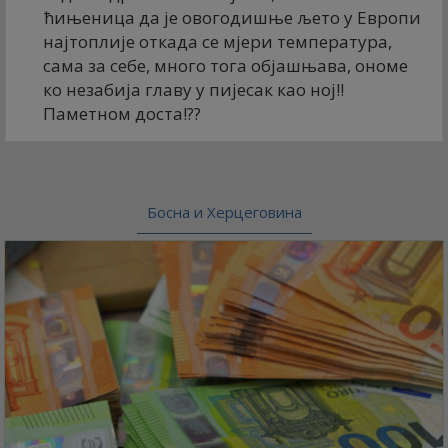
ћињеница да је овогодишње љето у Европи
најтоплије откада се мјери температура,
сама за себе, много тога објашњава, ономе
ко незабија главу у пијесак као ној!!
Паметном доста!??
Босна и Херцеговина