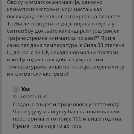
Ово су климатске аномалије, односно
климатски екстреми, који настају као
посљедица глобалног загријавања планете!
Треба ли подсјетити да је појава снијега у
септембру док љето календарски још увијек
траје екстремна климатска појава!?? Прије
само пет дана температура је била 33 степена
Ц, данас је 12 Ц!!, некада нормални прелази
између годишњих доба са умјереним
температурама више не постоје, замјенили су
их климатски екстреми!!
Хм
14.09.2024 11:45
Падао је снијег и прије овога у септембру.
Чак и у јулу и августу баш на овим нашим
просторима и то прије 100 и више година.
Према томе није то до тога