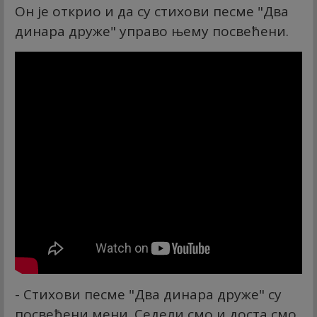
Он је открио и да су стихови песме "Два
динара друже" управо њему посвећени.
- Стихови песме "Два динара друже" су
посвећени мени. Седели смо и доста смо