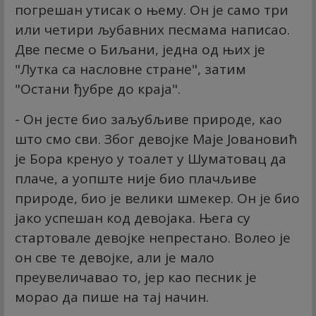
погрешан утисак о њему. Он је само три
или четири љубавних песмама написао.
Две песме о Биљани, једна од њих је
"Лутка са насловне стране", затим
"Остани ђубре до краја".
- Он јесте био заљубљиве природе, као
што смо сви. Због девојке Маје Јовановић
је Бора кренуо у тоалет у Шуматовац да
плаче, а уопште није био плачљиве
природе, био је велики шмекер. Он је био
јако успешан код девојака. Њега су
стартовале девојке непрестано. Волео је
он све те девојке, али је мало
преувеличавао то, јер као песник је
морао да пише на тај начин.