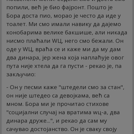
попили, већ је био фајронт. Пошто је
Бора доста пио, морао је често да иде у
тоалет. Ми смо имали навику да дајемо
конобарима велике бакшише, али никада
нисмо плаћали WЦ, него смо бежали. Он
оде у WЦ, враћа се и каже ми да му дам
два динара, јер жена која наплаћује овог
пута није хтела да га пусти - рекао је, па
закључио:
- Он у песми каже "штедели смо за стан",
он није штедео са девојкама, већ са
мном. Бора ми је прочитао стихове
"социјални случај на вратима wц-а, два
динара друже...", и рекао да сам му
сачувао достојанство. Он је сваку своју