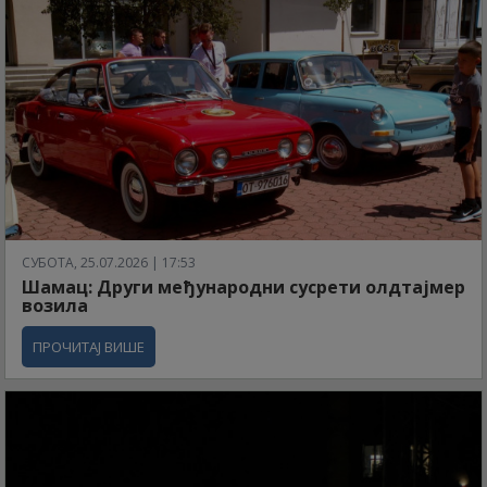
СУБОТА, 25.07.2026 | 17:53
Шамац: Други међународни сусрети олдтајмер
возила
ПРОЧИТАЈ ВИШЕ