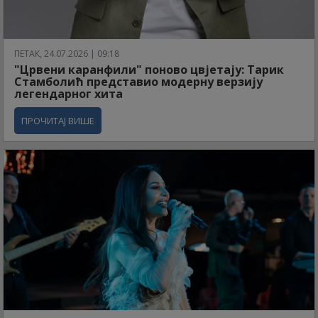
ПЕТАК, 24.07.2026 | 09:18
"Црвени каранфили" поново цвјетају: Тарик
Стамболић представио модерну верзију
легендарног хита
ПРОЧИТАЈ ВИШЕ