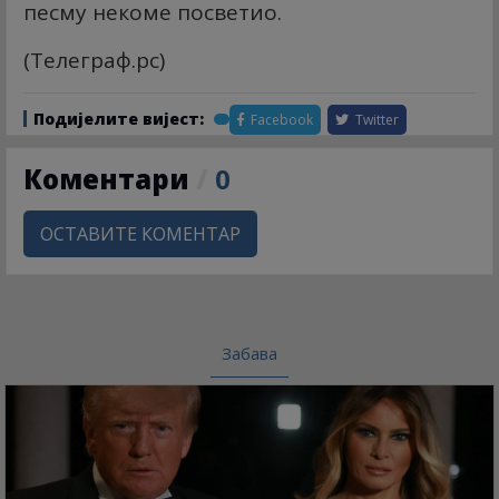
песму некоме посветио.
(
Телеграф.рс)
Подијелите вијест:
Facebook
Twitter
Коментари
/
0
ОСТАВИТЕ КОМЕНТАР
Забава