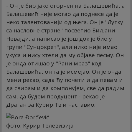
- Он је био јако огорчен на Балашевића, а
Балашевић није могао да поднесе да је
неко талентованији од њега. Он је "Лутку
са насловне стране" посветио Биљани
Невајди, а написао је још док је био у
групи "Сунцокрет", али нико није имао
укуса и нису хтели да му објаве песму. Он
је онда отишао у "Рани мраз" код
Балашевића, он га је исмејао. Он је онда
мени рекао, сада ћу почети и да певам и
да свирам и да компонујем, све да радим
сам, да будем продуцент - рекао је
Драган за Курир Тв и наставио:
фото: Курир Телевизија