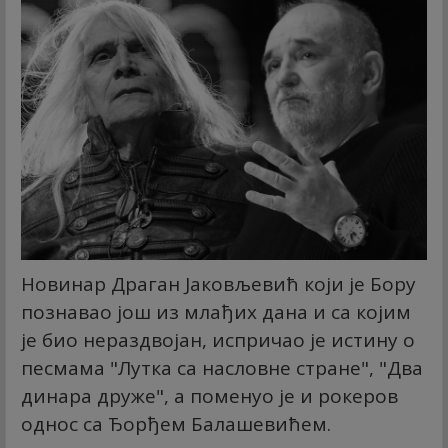
Новинар Драган Јаковљевић који је Бору
познавао још из млађих дана и са којим
је био нераздвојан, испричао је истину о
песмама "Лутка са насловне стране", "Два
динара друже", а поменуо је и рокеров
однос са Ђорђем Балашевићем.