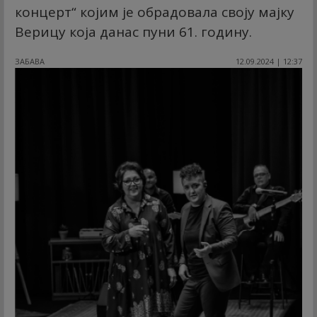
концерт“ којим је обрадовала своју мајку
Верицу која данас пуни 61. годину.
ЗАБАВА
12.09.2024 | 12:37