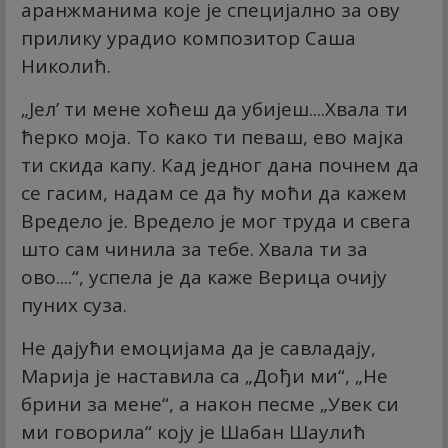
аранжманима које је специјално за ову
прилику урадио композитор Саша
Николић.
„Јел’ ти мене хоћеш да убијеш....Хвала ти
ћерко моја. То како ти певаш, ево мајка
ти скида капу. Кад једног дана почнем да
се гасим, надам се да ћу моћи да кажем
Вредело је. Вредело је мог труда и свега
што сам чинила за тебе. Хвала ти за
ово....“, успела је да каже Верица очију
пуних суза.
Не дајући емоцијама да је савладају,
Марија је наставила са „Дођи ми“, „Не
брини за мене“, а након песме „Увек си
ми говорила“ коју је Шабан Шаулић