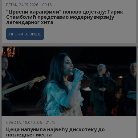
ПЕТАК, 24.07.2026 | 09:18
"Црвени каранфили" поново цвјетају: Тарик
Стамболић представио модерну верзију
легендарног хита
ПРОЧИТАЈ ВИШЕ
СУБОТА, 18.07.2026 | 21:45
Цеца напунила највећу дискотеку до
последњег места