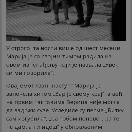
У строгој тајности више од шест месеци
Марија је са својим тимом радила на
овом изненађењу који је назвала „Увек
си ми говорила“.
Овај емотиван „наступ“ Марија је
започела хитом „Зар је свему крај“, а већ
на првим тактовима Верица није могла
да задржи сузе. Уследиле су песме „Битку
сам изгубила“, „Са тобом поново“, „Ја те
не дам, а ти идеш“ у обновљеним