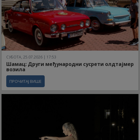
СУБОТА, 25.07.2026 | 17:53
Шамац: Други међународни сусрети олдтајмер
возила
ПРОЧИТАЈ ВИШЕ