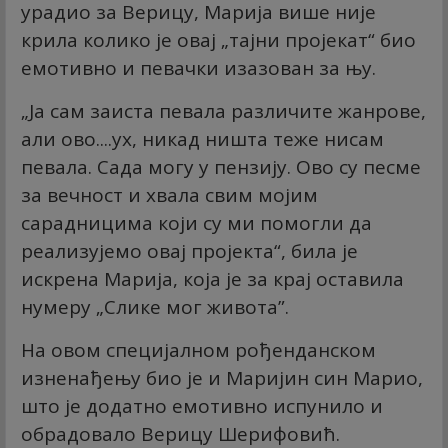
урадио за Верицу, Марија више није
крила колико је овај „тајни пројекат“ био
емотивно и певачки изазован за њу.
„Ја сам заиста певала различите жанрове,
али ово....ух, никад ништа теже нисам
певала. Сада могу у пензију. Ово су песме
за вечност и хвала свим мојим
сарадницима који су ми помогли да
реализујемо овај пројекта“, била је
искрена Марија, која је за крај оставила
нумеру „Слике мог живота”.
На овом специјалном рођенданском
изненађењу био је и Маријин син Марио,
што је додатно емотивно испунило и
обрадовало Верицу Шерифовић.