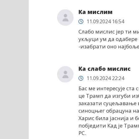
Ка мислим
11.09.2024 16:54
Слабо мислис јер ти м
укљуци ум да одабере 
-изабрати оно најбоље 
Ка слабо мислис
11.09.2024 22:24
Бас ме интересује ста с
це Трамп да изгуби изб
заказати суцељавање ва
синоцњег обрацуна на 
Харис била јаснија и б
побједити Кад је Трам
РС.