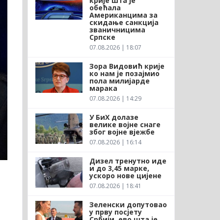
крије шта је
обећала
Американцима за
скидање санкција
званичницима
Српске
07.08.2026 | 18:07
Зора Видовић крије
ко нам је позајмио
пола милијарде
марака
07.08.2026 | 14:29
У БиХ долазе
велике војне снаге
због војне вјежбе
07.08.2026 | 16:14
Дизел тренутно иде
и до 3,45 марке,
ускоро нове цијене
07.08.2026 | 18:41
Зеленски допутовао
у прву посјету
Србији, ево шта је