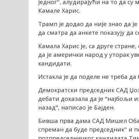
једног'', алудирајући на то да с
Камале Харис.
Трамп је додао да није знао да ј
да сматра да анкете показују да 
Камала Харис је, са друге стране,
да је амерички народ у уторак у
кандидати.
Истакла је да поделе не треба да
Демократски председник САД Џозе
дебати доказала да је "најбољи и
назад", написао је Бајден.
Бивша прва дама САД Мишел Обама
спреман да буде председник'' и п
потпредседничког кандидата Ти