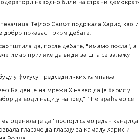
у модератори наводно били на страни демократ
е певачица Тејлор Свифт подржала Харис, као и
се добро показао током дебате.
 саопштила да, после дебате, ''имамо посла'', а
вече имао прилике да види за шта се залажу
 буду у фокусу председничких кампања.
ф Бајден је на мрежи X навео да је Харис у
збор да води нацију напред". "Не враћамо се
 оценила је да ''постоји само један кандида
озвала гласаче да гласају за Камалу Харис и
ма Волца.