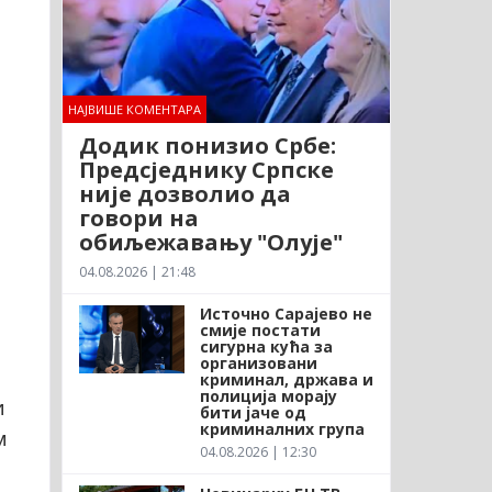
НАЈВИШЕ КОМЕНТАРА
Додик понизио Србе:
Предсједнику Српске
није дозволио да
говори на
обиљежавању "Олује"
04.08.2026 | 21:48
Источно Сарајево не
смије постати
сигурна кућа за
организовани
криминал, држава и
полиција морају
и
бити јаче од
криминалних група
м
04.08.2026 | 12:30