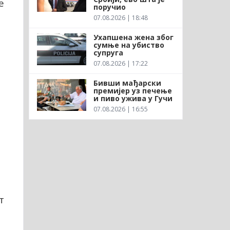
е
поручио
07.08.2026 | 18:48
Ухапшена жена због
сумње на убиство
супруга
07.08.2026 | 17:22
Бивши мађарски
премијер уз печење
и пиво ужива у Гучи
07.08.2026 | 16:55
т