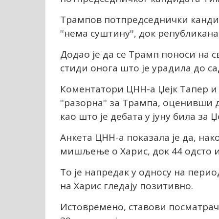
Трампов потпредседнички кандид
''нема суштину'', док републиканац
Додао је да се Трамп поноси на св
стиди онога што је урадила до са
Коментатори ЦНН-а Џејк Тапер и 
''разорна'' за Трампа, оценивши 
као што је дебата у јуну била за Џ
Анкета ЦНН-а показала је да, нак
мишљење о Харис, док 44 одсто 
То је напредак у односу на период
на Харис гледају позитивно.
Истовремено, ставови посматрач