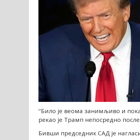
''Било је веома занимљиво и пока
рекао је Трамп непосредно после
Бивши председник САД је нагласио