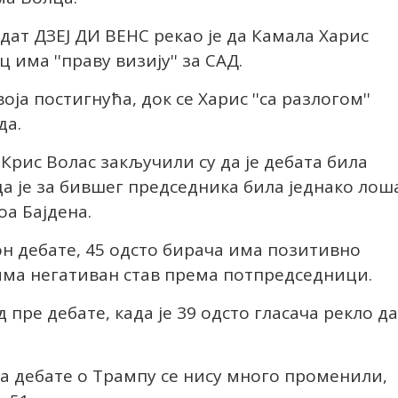
ат ДЗЕЈ ДИ ВЕНС рекао је да Камала Харис
 има ''праву визију'' за САД.
оја постигнућа, док се Харис ''са разлогом''
да.
Крис Волас закључили су да је дебата била
да је за бившег председника била једнако лош
оа Бајдена.
он дебате, 45 одсто бирача има позитивно
има негативан став према потпредседници.
 пре дебате, када је 39 одсто гласача рекло да
а дебате о Трампу се нису много променили,