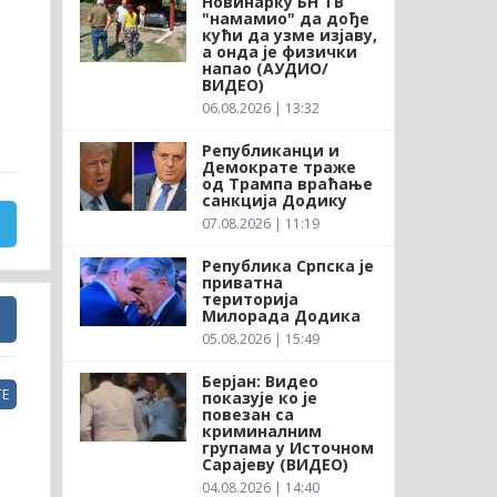
Новинарку БН ТВ
"намамио" да дође
кући да узме изјаву,
а онда је физички
напао (АУДИО/
ВИДЕО)
06.08.2026 | 13:32
Републиканци и
Демократе траже
од Трампа враћање
санкција Додику
07.08.2026 | 11:19
Република Српска је
приватна
територија
Милорада Додика
05.08.2026 | 15:49
Берјан: Видео
Е
показује ко је
повезан са
криминалним
групама у Источном
Сарајеву (ВИДЕО)
04.08.2026 | 14:40