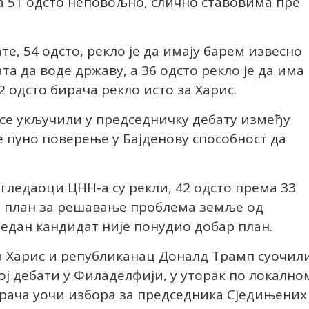
 а 51 одсто неповољно, слично ставовима пре
е, 54 одсто, рекло је да имају барем извесно
а да воде државу, а 36 одсто рекло је да има
2 одсто бирача рекло исто за Харис.
су се укључили у председничку дебату између
е пуно поверење у Бајденову способност да
, гледаоци ЦНН-а су рекли, 42 одсто према 33
љи план за решавање проблема земље од
иједан кандидат није понудио добар план.
 Харис и републиканац Доналд Трамп суочил
ској дебати у Филаделфији, у уторак по локално
ирача уочи избора за председника Сједињених