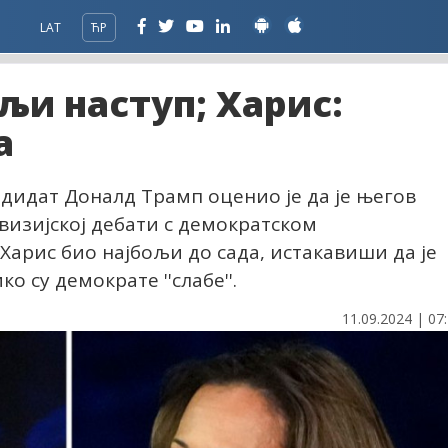
LAT
ЋР
љи наступ; Харис:
а
дидат Доналд Трамп оценио је да је његов
евизијској дебати с демократском
рис био најбољи до сада, истакавиши да је
ко су демократе ''слабе''.
11.09.2024 | 07