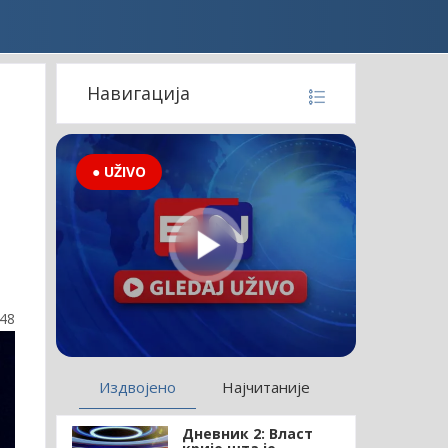
Навигација
● UŽIVO
:48
Издвојено
Најчитаније
Дневник 2: Власт