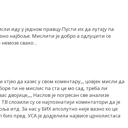
исли иду у једном правцу.Пусти их да лутају па
оно најбоље. Мислити је добро а одлуцити се
немозе свако...
и хтјео да казес у свом коментару,,, цовјек мисли да
оре ти не мислис па ста це мо сад, треба ли
с двојице,,,, Наслов је погресан све анализе
ТВ слозили су се најпознатији коментатори да је
оља итд. За нас у БИХ апсолутно није вазно ко це
п био пред. УСА је додјелила највисе црнолистаса