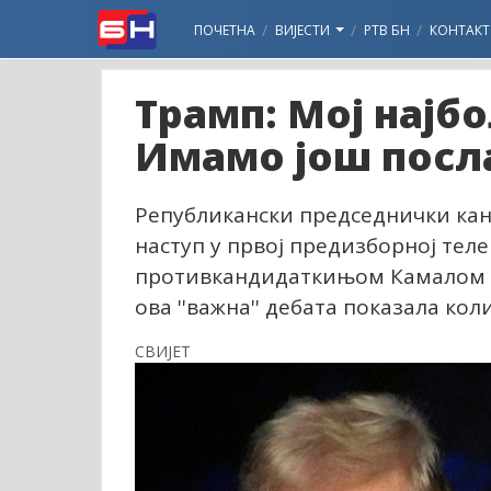
ПОЧЕТНА
ВИЈЕСТИ
РТВ БН
КОНТАКТ
Трамп: Мој најбо
Имамо још посл
Републикански председнички кан
наступ у првој предизборној тел
противкандидаткињом Камалом Ха
ова ''важна'' дебата показала коли
СВИЈЕТ