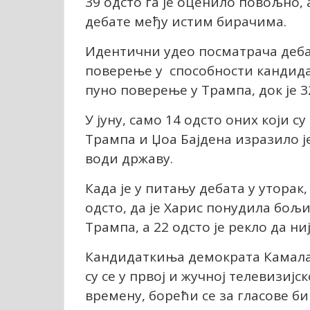
39 одсто га је оценило повољно,
дебате међу истим бирачима.
Идентични удео посматрача дебат
поверење у способности кандидат
пуно поверење у Трампа, док је 3
У јуну, само 14 одсто оних који 
Трампа и Џоа Бајдена изразило ј
води државу.
Када је у питању дебата у уторак
одсто, да је Харис понудила бо
Трампа, а 22 одсто је рекло да н
Кандидаткиња демократа Камала
су се у првој и жучној телевизиј
времену, борећи се за гласове б