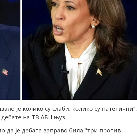
зало је колико су слаби, колико су патетични“,
 дебате на ТВ АБЦ њуз.
 да је дебата заправо била ''три против