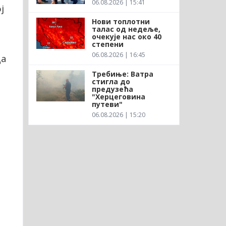
06.08.2026 | 15:41
ј
Нови топлотни
талас од недеље,
очекује нас око 40
степени
06.08.2026 | 16:45
да
Требиње: Ватра
стигла до
предузећа
"Херцеговина
путеви"
06.08.2026 | 15:20