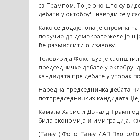
са Трампом. То је оно што су вид
дебати у октобру'', наводи се у
Како се додаје, она је спремна на
поручио да демократе желе још је
ће размислити о изазову.
Телевизија Фокс њуз је саопшти
председничке дебате у октобру, 
кандидата пре дебате у уторак п
Наредна председничка дебата ниј
потпредседничких кандидата Џеј 
Камала Харис и Доналд Трамп одрж
била економија и имиграција, као
(Тањуг) Фото: Тањуг/ АП Пхото/Г