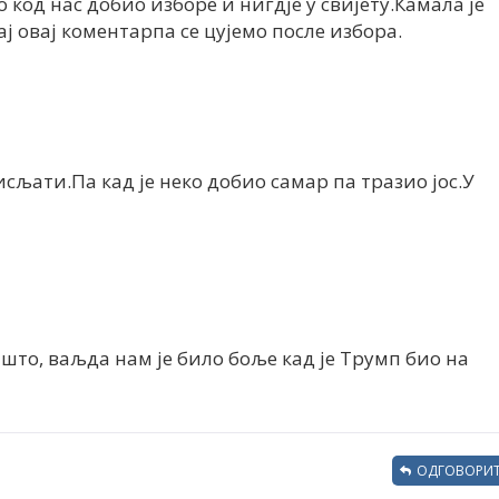
 код нас добио изборе и нигдје у свијету.Камала је
ј овај коментарпа се цујемо после избора.
сљати.Па кад је неко добио самар па тразио јос.У
што, ваљда нам је било боље кад је Трумп био на
ОДГОВОРИТ