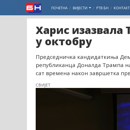
ПОЧЕТНА
ВИЈЕСТИ
РТВ БН
КОНТАКТ
Харис изазвала 
у октобру
Председничка кандидаткиња Демо
републиканца Доналда Трампа на
сат времена након завршетка прв
СВИЈЕТ