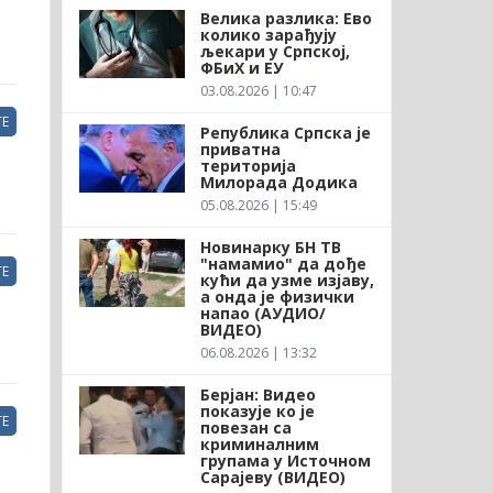
Велика разлика: Ево
колико зарађују
љекари у Српској,
ФБиХ и ЕУ
03.08.2026 | 10:47
Е
Република Српска је
приватна
територија
Милорада Додика
05.08.2026 | 15:49
Новинарку БН ТВ
"намамио" да дође
Е
кући да узме изјаву,
а онда је физички
напао (АУДИО/
ВИДЕО)
06.08.2026 | 13:32
Берјан: Видео
показује ко је
Е
повезан са
криминалним
групама у Источном
Сарајеву (ВИДЕО)