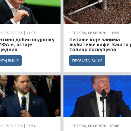
, 06.08.2026 | 11:07
ЧЕТВРТАК, 06.08.2026 | 10:05
нтино добио подршку
Питање које занима
ФА-е, остаје
љубитеље кафе: Зашто 
сједник
толико поскупјела
ИТАЈ ВИШЕ
ПРОЧИТАЈ ВИШЕ
, 06.08.2026 | 07:54
ЧЕТВРТАК, 06.08.2026 | 07:46