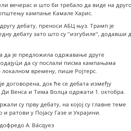
ели вечерас и што би требало да виде на друго
 саопштењу кампање Камале Харис.
 другу дебату, преноси АБЦ њуз. Трамп је
дну дебату зато што су ''изгубиле'', додавши 
ла да је предложила одржавање друге
додајуц́и да су послали писма кампањама
о локалном времену, пише Ројтерс.
е договорена, док ће се дебата између
Ди Венса и Тима Волца одржати 1. октобра.
али су прву дебату, на којој су главне теме
 и ратови у Појасу Газе и Украјини.
одофредо А. Вáсqуез