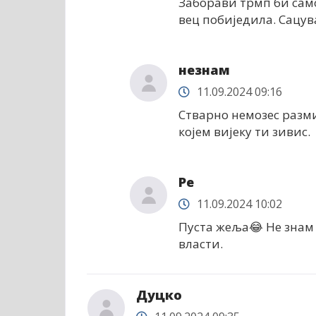
Заборави трмп би само
вец побиједила. Сацува
незнам
11.09.2024 09:16
Стварно немозес разми
којем вијеку ти зивис.
Ре
11.09.2024 10:02
Пуста жеља😂 Не знам 
власти.
Дуцко