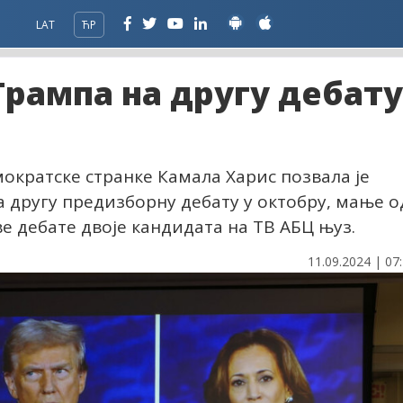
LAT
ЋР
Трампа на другу дебату
кратске странке Камала Харис позвала је
 другу предизборну дебату у октобру, мање о
е дебате двоје кандидата на ТВ АБЦ њуз.
11.09.2024 | 07