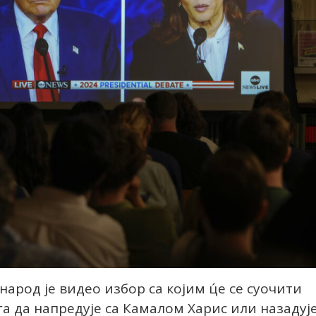
арод је видео избор са којим ц́е се суочити
га да напредује са Камалом Харис или назадуј