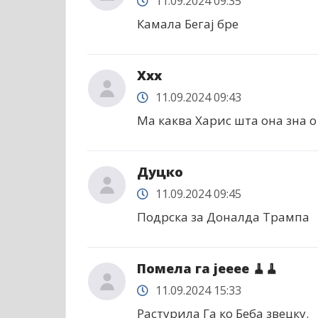
11.09.2024 09:35
Камала Бегај бре
Ххх
11.09.2024 09:43
Ма каква Харис шта она зна о
Дуцко
11.09.2024 09:45
Подрска за Доналда Трампа
Помела га јееее 🧹🧹
11.09.2024 15:33
Растурила Га ко Беба звецку.