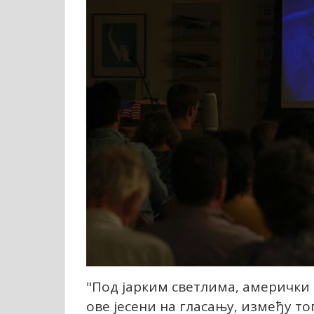
"Под јарким светлима, амерички н
ове јесени на гласању, између то