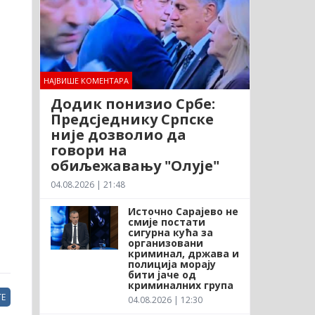
НАЈВИШЕ КОМЕНТАРА
Додик понизио Србе:
Предсједнику Српске
није дозволио да
говори на
обиљежавању "Олује"
04.08.2026 | 21:48
Источно Сарајево не
смије постати
сигурна кућа за
организовани
криминал, држава и
полиција морају
бити јаче од
криминалних група
Е
04.08.2026 | 12:30