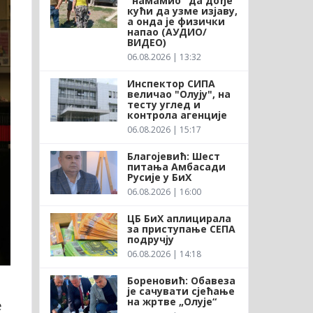
"намамио" да дође
кући да узме изјаву,
а онда је физички
напао (АУДИО/
ВИДЕО)
06.08.2026 | 13:32
Инспектор СИПА
величао "Олују", на
тесту углед и
контрола агенције
06.08.2026 | 15:17
Благојевић: Шест
питања Амбасади
Русије у БиХ
06.08.2026 | 16:00
ЦБ БиХ аплицирала
за приступање СЕПА
подручју
06.08.2026 | 14:18
Бореновић: Обавеза
је сачувати сјећање
на жртве „Олује“
е