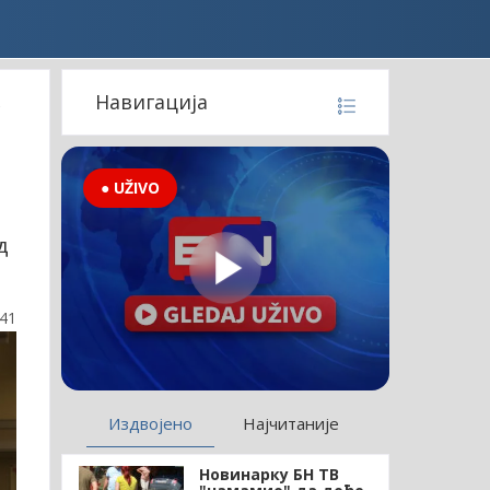
Навигација
● UŽIVO
д
:41
Издвојено
Најчитаније
Новинарку БН ТВ