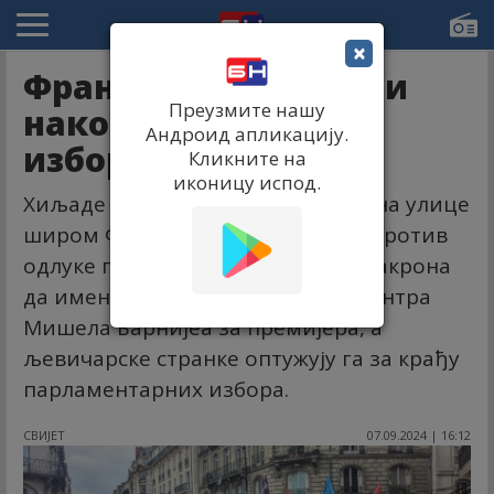
×
Француска: Протести
Преузмите нашу
након Макроновог
Андроид апликацију.
избора премијера
Кликните на
иконицу испод.
Хиљаде људи изашло је у суботу на улице
широм Француске протестујући против
одлуке предсједника Емануела Макрона
да именује политичара десног центра
Мишела Барнијеа за премијера, а
љевичарске странке оптужују га за крађу
парламентарних избора.
СВИЈЕТ
07.09.2024 | 16:12