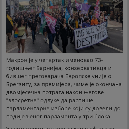
Макрон је у четвртак именовао 73-
годишњег Барнијеа, конзервативца и
бившег преговарача Европске уније о
Брегзиту, за премијера, чиме је окончана
двомјесечна потрага након његове
"злосретне" одлуке да распише
парламентарне изборе који су довели до
подијељеног парламента у три блока.
У свом првом интервјуу као шеф владе,