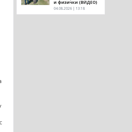
и физички (ВИДЕО)
04.08.2026 | 13:18
а
у
с