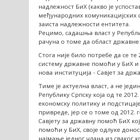
надлежност БиХ (какво је успос
међународних комуникацијских ср
заиста надлежности ентитета.
Рецимо, садашња власт у Републи
рачуна о томе да област државне
Стога није било потребе да се те
систему државне помоћи у БиХ и 
нова институција - Савјет за држ
Тиме је актуелна власт, а не јед
Републику Српску која од те 2012
економску политику и подстицаје
привреде, јер се о томе од 2012. 
Савјету за државну помоћ БиХ кој
помоћи у БиХ, своје одлуке донос
најмање једног члана из сваког к