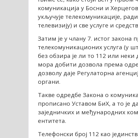
комуникација у Босни и Херцего
укључује телекомуникације, ради
телевизију) и све услуге и средств
Затим је у члану 7. истог закона
телекомуникационих услуга (у шта
без обзира је ли то 112 или нек
мора добити дозвола према одред
дозволу даје Регулаторна агенциј
органи.
Такве одредбе Закона о комуника
прописано Уставом БиХ, а то је 
заједничких и међународних кому
ентитета.
Телефонски број 112 као јединств