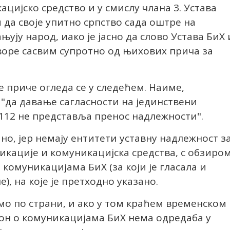
цијско средство и у смислу члана 3. Устава
и да своје упитно српство сада оштре на
ују народ, иако је јасно да слово Устава БиХ 
воре сасвим супротно од њихових прича за
те приче огледа се у следећем. Наиме,
"да давање сагласности на јединствени
е 112 не представља пренос надлежности".
но, јер немају ентитети уставну надлежност з
икације и комуникацијска средства, с обзиро
 комуникацијама БиХ (за који је гласала и
), на које је претходно указано.
имо по страни, и ако у том краћем временском
кон о комуникацијама БиХ нема одредаба у