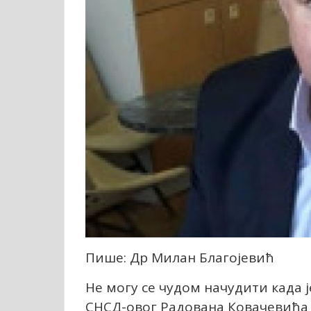
Пише: Др Милан Благојевић
Не могу се чудом начудити када је
СНСД-овог Радована Ковачевића к