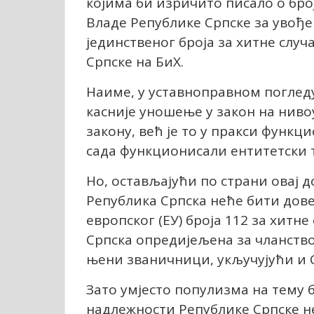
којима би изричито писало о број
Владе Републике Српске за увођ
јединственог броја за хитне случ
Српске на БиХ.
Наиме, у уставноправном погледу
касније уношење у закон на нивоу
закону, већ је то у пракси функц
сада функционисали ентитетски т
Но, остављајући по страни овај 
Република Српска неће бити дов
европског (ЕУ) броја 112 за хитне
Српска опредијељена за чланство 
њени званичници, укључујући и 
Зато умјесто популизма на тему б
надлежности Републике Српске не