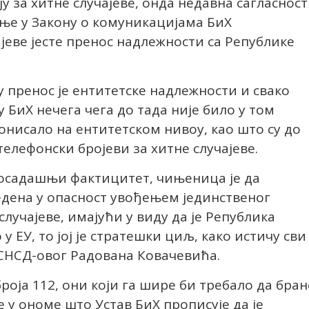
у за хитне случајеве, онда недавна сагласност
ење у Закону о комуникацијама БиХ
ајеве јесте пренос надлежности са Републике
 пренос је ентитетске надлежности и свако
 БиХ нечега чега до тада није било у том
ионисало на ентитетском нивоу, као што су до
елефонски бројеви за хитне случајеве.
досадашњи фактицитет, чињеница је да
едена у опасност увођењем јединственог
 случајеве, имајући у виду да је Република
у ЕУ, то јој је стратешки циљ, како истичу сви
СНСД-овог Радована Ковачевића.
роја 112, они који га шире би требало да бран
 у ономе што Устав БиХ прописује да је