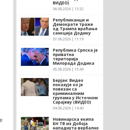
ВИДЕО)
06.08.2026 | 13:32
Републиканци и
Демократе траже
од Трампа враћање
санкција Додику
07.08.2026 | 11:19
Република Српска је
приватна
територија
Милорада Додика
05.08.2026 | 15:49
Берјан: Видео
показује ко је
повезан са
криминалним
групама у Источном
Сарајеву (ВИДЕО)
04.08.2026 | 14:40
е
Новинарска екипа
БН ТВ из Добоја
нападнута вербално