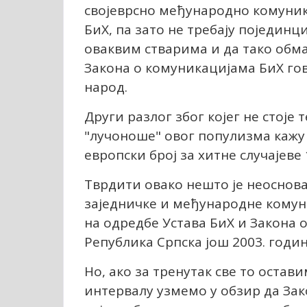
својеврсно међународно комуника
БиХ, па зато не требају појединц
оваквим стварима и да тако обмањ
Закона о комуникацијама БиХ го
народ.
Други разлог због којег не стоје 
"лучоноше" овог популизма кажу 
европски број за хитне случајев
Тврдити овако нешто је неоснова
заједничке и међународне комун
на одредбе Устава БиХ и Закона о
Република Српска још 2003. године
Но, ако за тренутак све то остав
интервалу узмемо у обзир да За