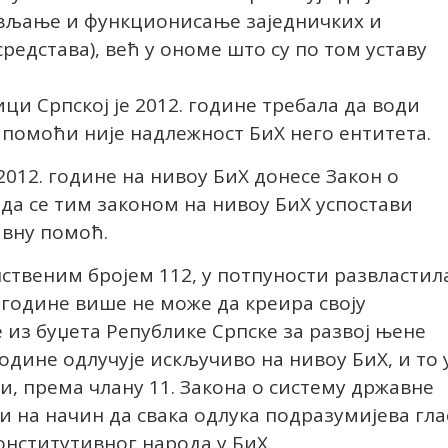
тављање и функционисање заједничких и
едстава), већ у ономе што су по том уставу
ци Српској је 2012. године требала да води
 помоћи није надлежност БиХ него ентитета.
 2012. године на нивоу БиХ донесе Закон о
да се тим законом на нивоу БиХ успостави
авну помоћ.
инственим бројем 112, у потпуности развластил
. године више не може да креира своју
 из буџета Републике Српске за развој њене
године одлучује искључиво на нивоу БиХ, и то 
и, према члану 11. Закона о систему државне
и на начин да свака одлука подразумијева гла
онститутивног народа у БиХ.