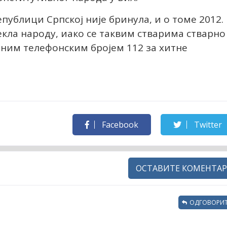
публици Српској није бринула, и о томе 2012.
екла народу, иако се таквим стварима стварно
едним телефонским бројем 112 за хитне
Facebook
Twitter
ОСТАВИТЕ КОМЕНТАР
ОДГОВОРИТ