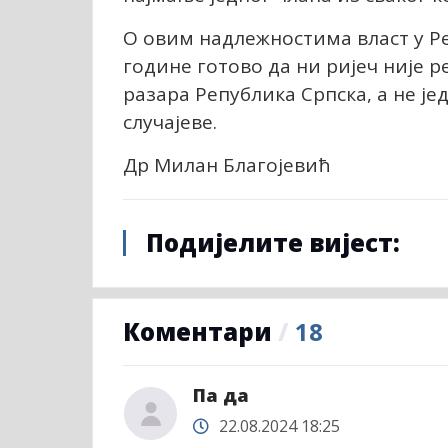
О овим надлежностима власт у Ре
године готово да ни ријеч није р
разара Република Српска, а не ј
случајеве.
Др Милан Благојевић
Подијелите вијест:
Коментари
/
18
Па да
22.08.2024 18:25