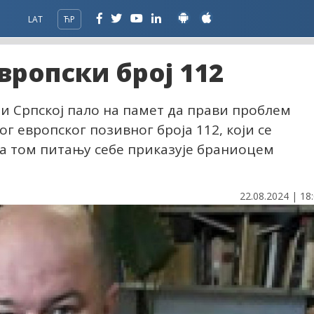
LAT
ЋР
вропски број 112
ци Српској пало на памет да прави проблем
ог европског позивног броја 112, који се
 на том питању себе приказује браниоцем
22.08.2024 | 18