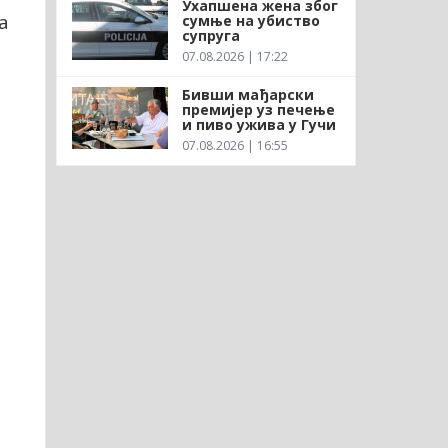
Ухапшена жена због
а
сумње на убиство
супруга
07.08.2026 | 17:22
Бивши мађарски
премијер уз печење
и пиво ужива у Гучи
07.08.2026 | 16:55