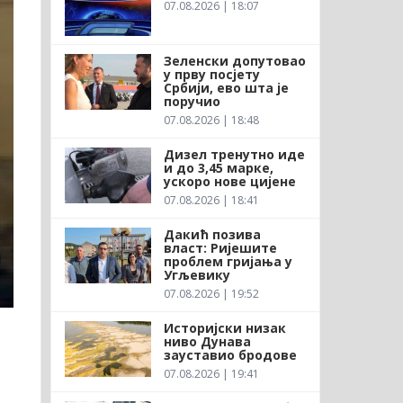
07.08.2026 | 18:07
Зеленски допутовао
у прву посјету
Србији, ево шта је
поручио
07.08.2026 | 18:48
Дизел тренутно иде
и до 3,45 марке,
ускоро нове цијене
07.08.2026 | 18:41
Дакић позива
власт: Ријешите
проблем гријања у
Угљевику
07.08.2026 | 19:52
Историјски низак
ниво Дунава
зауставио бродове
07.08.2026 | 19:41