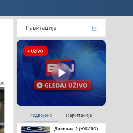
Навигација
● UŽIVO
:06
Издвојено
Најчитаније
Дневник 2 (УЖИВО)