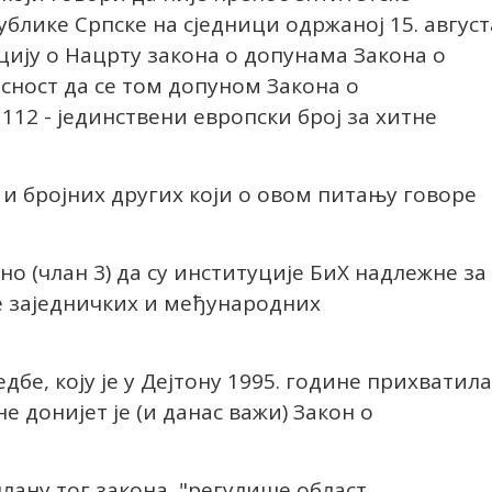
блике Српске на сједници одржаној 15. август
ију о Нацрту закона о допунама Закона о
сност да се том допуном Закона о
112 - јединствени европски број за хитне
 и бројних других који о овом питању говоре
но (члан 3) да су институције БиХ надлежне за
 заједничких и међународних
дбе, коју је у Дејтону 1995. године прихватила
е донијет је (и данас важи) Закон о
члану тог закона, "регулише област