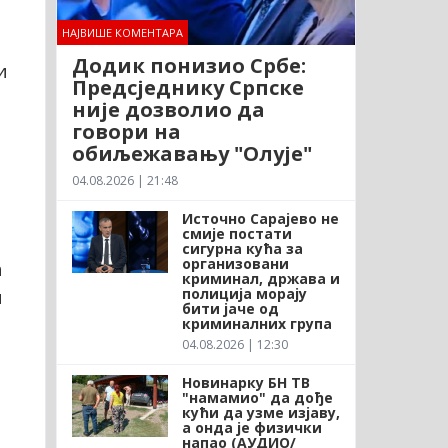
НАЈВИШЕ КОМЕНТАРА
Додик понизио Србе:
и
Предсједнику Српске
није дозволио да
говори на
обиљежавању "Олује"
04.08.2026 | 21:48
Источно Сарајево не
смије постати
сигурна кућа за
организовани
а
криминал, држава и
м
полиција морају
бити јаче од
криминалних група
04.08.2026 | 12:30
Новинарку БН ТВ
"намамио" да дође
кући да узме изјаву,
а онда је физички
напао (АУДИО/