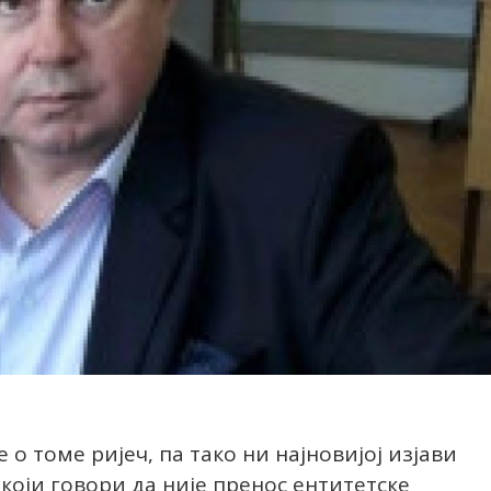
 о томе ријеч, па тако ни најновијој изјави
оји говори да није пренос ентитетске