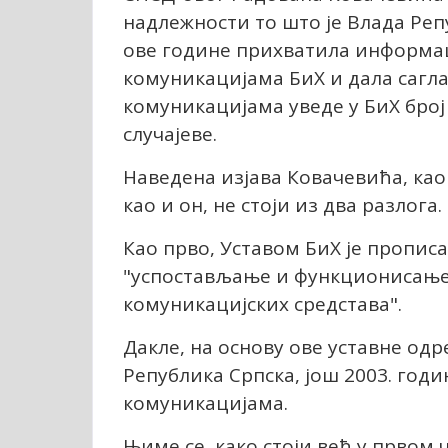
надлежности то што је Влада Репу
ове године прихватила информац
комуникацијама БиХ и дала сагла
комуникацијама уведе у БиХ број 
случајеве.
Наведена изјава Ковачевића, као
као и он, не стоји из два разлога.
Као прво, Уставом БиХ је прописа
"успостављање и функционисање
комуникацијских средстава".
Дакле, на основу ове уставне одре
Република Српска, још 2003. годин
комуникацијама.
Њиме се, како стоји већ у првом 