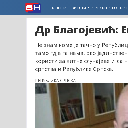
ПОЧЕТНА
ВИЈЕСТИ
РТВ БН
КОНТАКТ
Др Благојевић: Е
Не знам коме је тачно у Републи
тамо гдје га нема, око јединствен
користи за хитне случајеве и да
српства и Републике Српске.
РЕПУБЛИКА СРПСКА