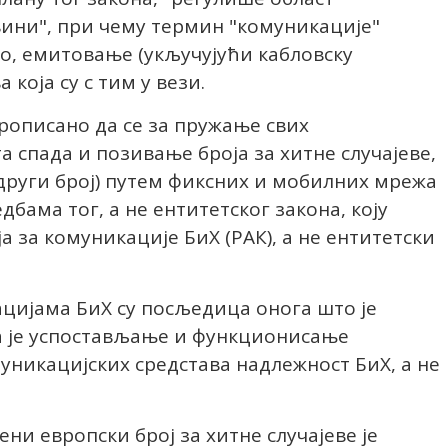
вини", при чему термин "комуникације"
о, емитовање (укључујући кабловску
а која су с тим у вези.
 прописано да се за пружање свих
 спада и позивање броја за хитне случајеве,
и други број) путем фиксних и мобилних мрежа
бама тог, а не ентитетског закона, коју
а за комуникације БиХ (РАК), а не ентитетски
цијама БиХ су посљедица онога што је
да је успостављање и функционисање
никацијских средстава надлежност БиХ, а не
ени европски број за хитне случајеве је