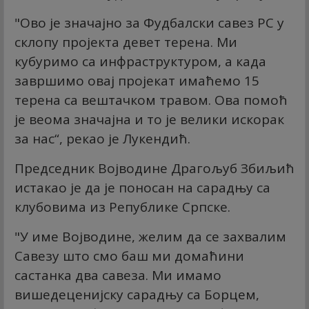
"Ово је значајно за Фудбалски савез РС у
склопу пројекта девет терена. Ми
кубуримо са инфраструктуром, а када
завршимо овај пројекат имаћемо 15
терена са вештачком травом. Ова помоћ
је веома значајна и то је велики искорак
за нас“, рекао је Лукендић.
Председник Војводине Драгољуб Збиљић
истакао је да је поносан на сарадњу са
клубовима из Републике Српске.
"У име Војводине, желим да се захвалим
Савезу што смо баш ми домаћини
састанка два савеза. Ми имамо
вишедеценијску сарадњу са Борцем,