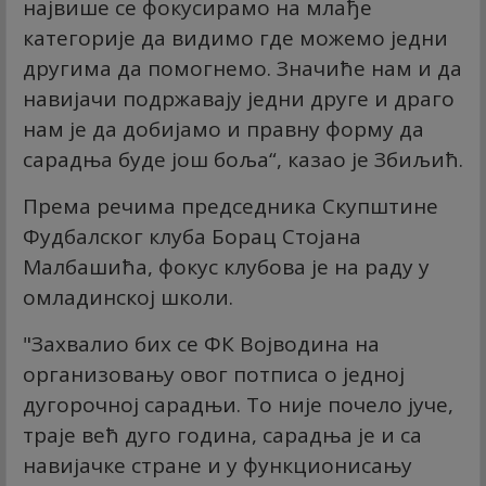
највише се фокусирамо на млађе
категорије да видимо где можемо једни
другима да помогнемо. Значиће нам и да
навијачи подржавају једни друге и драго
нам је да добијамо и правну форму да
сарадња буде још боља“, казао је Збиљић.
Према речима председника Скупштине
Фудбалског клуба Борац Стојана
Малбашића, фокус клубова је на раду у
омладинској школи.
"Захвалио бих се ФК Војводина на
организовању овог потписа о једној
дугорочној сарадњи. То није почело јуче,
траје већ дуго година, сарадња је и са
навијачке стране и у функционисању