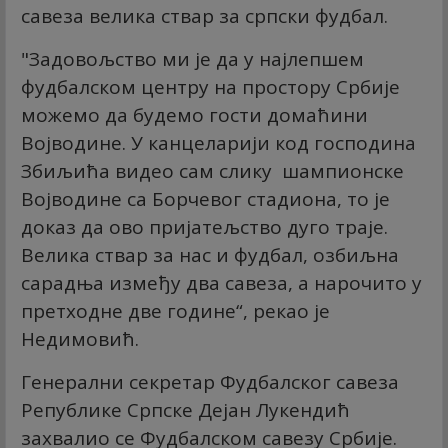
савеза велика ствар за српски фудбал.
"Задовољство ми је да у најлепшем
фудбалском центру на простору Србије
можемо да будемо гости домаћини
Војводине. У канцеларији код господина
Збиљића видео сам слику шампионске
Војводине са Борчевог стадиона, то је
доказ да ово пријатељство дуго траје.
Велика ствар за нас и фудбал, озбиљна
сарадња између два савеза, а нарочито у
претходне две године“, рекао је
Недимовић.
Генерални секретар Фудбалског савеза
Републике Српске Дејан Лукендић
захвалио се Фудбалском савезу Србије.