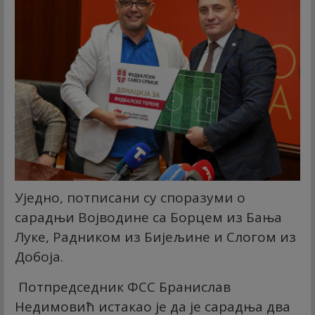
Уједно, потписани су споразуми о
сарадњи Војводине са Борцем из Бања
Луке, Радником из Бијељине и Слогом из
Добоја.
Потпредседник ФСС Бранислав
Недимовић истакао је да је сарадња два