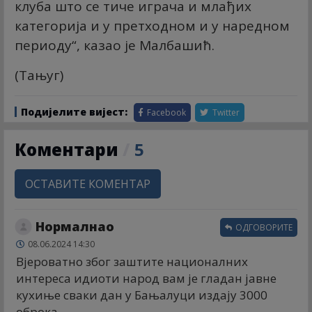
клуба што се тиче играча и млађих
категорија и у претходном и у наредном
периоду“, казао је Малбашић.
(Тањуг)
Подијелите вијест:
Facebook
Twitter
Коментари
/
5
ОСТАВИТЕ КОМЕНТАР
Нормалнао
ОДГОВОРИТЕ
08.06.2024 14:30
Вјероватно због заштите националних
интереса идиоти народ вам је гладан јавне
кухиње сваки дан у Бањалуци издају 3000
оброка.