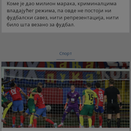
Коме је дао милион марака, криминалцима
владајућег режима, па овде не постоји ни
фудбалски савез, нити репрезентација, нити
било шта везано за фудбал.
Спорт