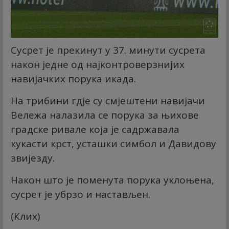
Сусрет је прекинут у 37. минути сусрета
након једне од најконтроверзнијих
навијачких порука икада.
На трибини гдје су смјештени навијачи
Вележа налазила се порука за њихове
градске ривале која је садржавала
кукасти крст, усташки симбол и Давидову
звијезду.
Након што је поменута порука уклоњена,
сусрет је убрзо и настављен.
(Клиx)