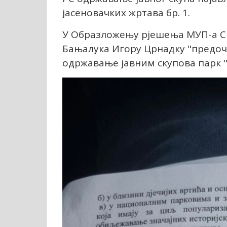
јасеновачких жртава бр. 1.
У Образложењу рјешења МУП-а Ср
Бањалука Игору Црнадку "предоч
одржавање јавним скупова парк "