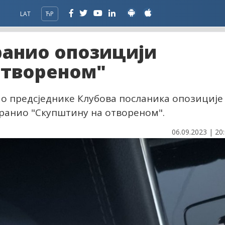
LAT
ЋР
ранио опозицији
отвореном"
ио предсједнике Клубова посланика опозиције
бранио "Скупштину на отвореном".
06.09.2023 | 20