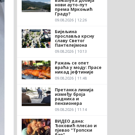
Бањалука добија
нови ауто-пут
према Мркоњић
Граду?
09.08.2026 | 12:26
Бијељина
прославља крсну
славу Светог
Пантелејмона
09.08.2026 | 10:13
Ражањ се опет
враћа у моду: Прасе
никад јефтиније
09.08.2026 | 11:48
Претанка линија
између броја
радника и
пензионера
09.08.2026 | 11:14
ВИДЕО дана:
Ђоковић плесао и
пјевао "Тропски
бар"