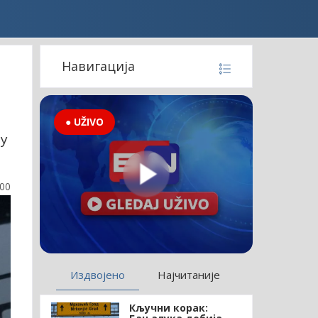
Навигација
● UŽIVO
 у
:00
Издвојено
Најчитаније
Кључни корак: