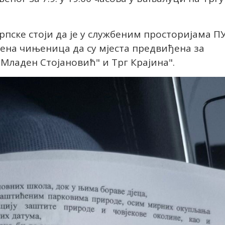
пске стоји да је у службеним просторијама П
ена чињеница да су мјеста предвиђена за
Младен Стојановић" и Трг Крајина".