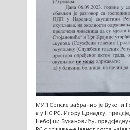
МУП Српске забранио је Вукоти Г
а у НС РС, Игору Црнадку, предсј
Небојши Вукановићу, предсједнук
РС одржавање јавног скупа најављ