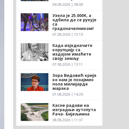
09.08.2026 | 08:00
Узела је 25.000€, а
одбила да се рукује
са
градоначелником!
07.08.2026 | 15:10
Када изједначите
корупцију са
издајом имаћете
своју земљу
07.08.2026 | 13:11
Зора Видовић крије
ко нам је позајмио
пола милијарде
марака
07.08.2026 | 14:29
Касне радови на
изградњи аутопута
Рача- Бијељиина
08.08.2026 | 11:37