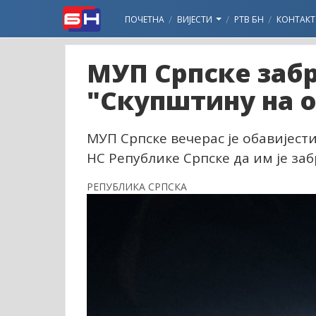
ПОЧЕТНА
ВИЈЕСТИ
РТВ БН
КОНТАКТ
МУП Српске заб
"Скупштину на 
МУП Српске вечерас је обавијест
НС Републике Српске да им је за
РЕПУБЛИКА СРПСКА