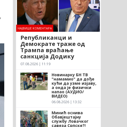
У
НАЈВИШЕ КОМЕНТАРА
Републиканци и
Демократе траже од
Трампа враћање
санкција Додику
07.08.2026 | 11:19
Новинарку БН ТВ
"намамио" да дође
кући да узме изјаву,
а онда је физички
напао (АУДИО/
ВИДЕО)
06.08.2026 | 13:32
Минић оснива
Обавјештајну
службу Ловачког
савеза Српске?!