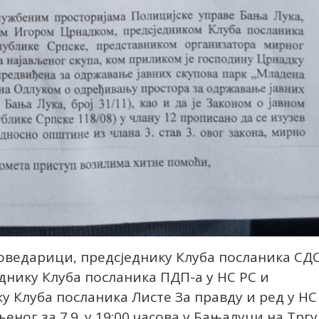
оведарици, предсједнику Клуба посланика СДС
еднику Клуба посланика ПДП-а у НС РС и
у Клуба посланика Листе За правду и ред у НС
еног за 7.9. у 19:00 часова у Бањалуци на Тргу