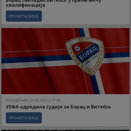
Борац савладао Витебск у првом мечу
квалификација
ПРОЧИТАЈ ВИШЕ
ПОНЕДЕЉАК, 03.08.2026 | 17:38
УЕФА одредила судије за Борац и Витебск
ПРОЧИТАЈ ВИШЕ