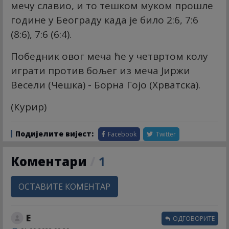
мечу славио, и то тешком муком прошле
године у Београду када је било 2:6, 7:6
(8:6), 7:6 (6:4).
Победник овог меча ће у четвртом колу
играти против бољег из меча Јиржи
Весели (Чешка) - Борна Гојо (Хрватска).
(Курир)
Подијелите вијест:
Facebook
Twitter
Коментари
/
1
ОСТАВИТЕ КОМЕНТАР
Е
ОДГОВОРИТЕ