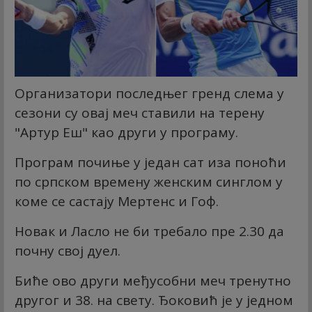
Организатори последњег гренд слема у
сезони су овај меч ставили на терену
"Артур Еш" као други у програму.
Програм почиње у један сат иза поноћи
по српском времену женским синглом у
коме се састају Мертенс и Гоф.
Новак и Ласло не би требало пре 2.30 да
почну свој дуел.
Биће ово други међусобни меч тренутно
другог и 38. на свету. Ђоковић је у једном