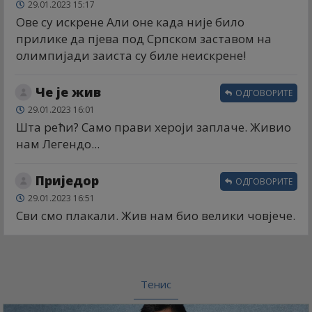
29.01.2023 15:17
Ове су искрене Али оне када није било
прилике да пјева под Српском заставом на
олимпијади заиста су биле неискрене!
Че је жив
ОДГОВОРИТЕ
29.01.2023 16:01
Шта рећи? Само прави хероји заплаче. Живио
нам Легендо...
Приједор
ОДГОВОРИТЕ
29.01.2023 16:51
Сви смо плакали. Жив нам био велики човјече.
Тенис