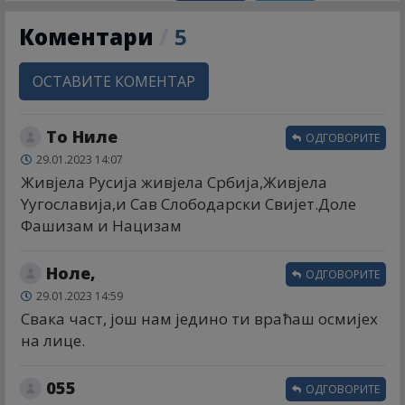
Коментари
/
5
ОСТАВИТЕ КОМЕНТАР
То Ниле
ОДГОВОРИТЕ
29.01.2023 14:07
Живјела Русија живјела Србија,Живјела
Yугославија,и Сав Слободарски Свијет.Доле
Фашизам и Нацизам
Ноле,
ОДГОВОРИТЕ
29.01.2023 14:59
Свака част, још нам једино ти враћаш осмијех
на лице.
055
ОДГОВОРИТЕ