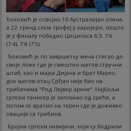
Ђоковић је освојио 10 Аустралијан опена,
а 22. гренд слем трофеј у каријери, пошто
је у финалу победио Циципаса 6:3, 7:6
(7:4), 7:6 (7:5).
Ђоковић је по завршетку меча стигао до
своје ложе где је смештен његов стручни
штаб, као и мајка Дијана и брат Марко,
док његов отац Срђан није био на
трибинама "Род Лејвер арене". Најбољи
српски тенисер је заплакао од среће, а
потом се вратио на терен где је доживео
овације са трибина.
Бројни српски навијачи, који су бодрили