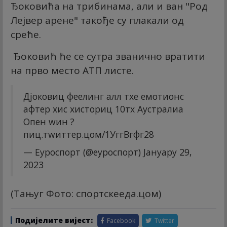
Ђоковића на трибинама, али и ван "Род
Лејвер арене" такође су плакали од
среће.
Ђоковић ће се сутра званично вратити
на прво место АТП листе.
Дјоковиц феелинг алл тхе емотионс
афтер хис хисториц 10тх Аустралиа
Опен wин ?
пиц.тwиттер.цом/1УггВгфг28
— Еуроспорт (@еуроспорт)
Јануарy 29,
2023
(Тањуг Фото: спортскееда.цом)
Подијелите вијест:
Facebook
Twitter