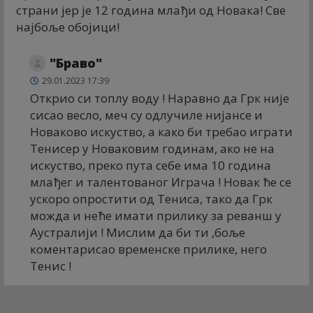
страни јер је 12 година млађи од Новака! Све
најбоље обојици!
"Браво"
29.01.2023 17:39
Открио си топлу воду ! Наравно да Грк није
сисао весло, меч су одлучиле нијансе и
Новаково искуство, а како би требао играти
Тенисер у Новаковим годинам, ако не на
искуство, преко пута себе има 10 година
млађег и талентованог Играча ! Новак ће се
ускоро опростити од Тениса, тако да Грк
можда и неће имати прилику за реванш у
Аустралији ! Мислим да би ти ,боље
коментарисао временске прилике, него
Тенис !