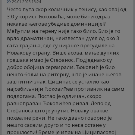
29.01.2023 15:24
Често пута скор количник у тенису, као овај од
3:0 у корист Ђоковића, може бити одраз
некакве његове убедиве доминиције!?
Међутим на терену није тако било. Био је то
врло драматичан, неизвестан дуел од око 3
сата трајања, где су нијансе пресудиле на
Новакову страну. Више асова, мање дуплих
грешака имао је Стефанос. Подједнако су
добро обојица сервирали. Ђоковић је био
нешто бољи на ритерну, што је иначе његов
заштитни знак. Циципас се усталио као
најозбиљнији Ђоковићев противник на свим
подлогама. Постао је одличан, скоро
равноправан Ђоковићев ривал. Лепо од
Стефаноса што је упутио Новаку овакве
похвалне речи. Не тако давно говорио је
нешто сасвим друго и то нека остане у
прошлости! Време је ипак на Циципасовој