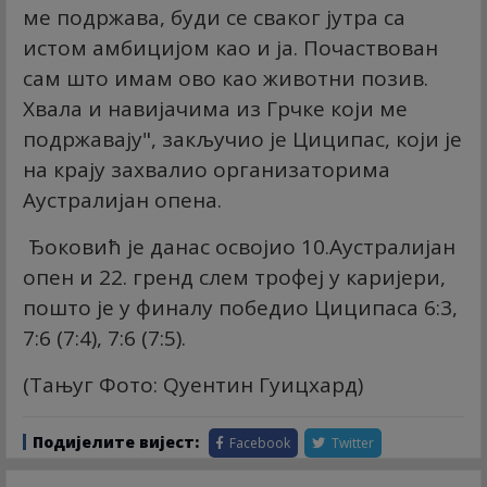
ме подржава, буди се сваког јутра са
истом амбицијом као и ја. Почаствован
сам што имам ово као животни позив.
Хвала и навијачима из Грчке који ме
подржавају", закључио је Циципас, који је
на крају захвалио организаторима
Аустралијан опена.
Ђоковић је данас освојио 10.Аустралијан
опен и 22. гренд слем трофеј у каријери,
пошто је у финалу победио Циципаса 6:3,
7:6 (7:4), 7:6 (7:5).
(Тањуг Фото: Qуентин Гуицхард)
Подијелите вијест:
Facebook
Twitter