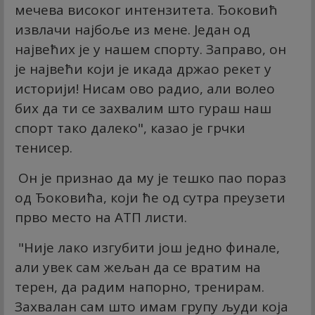
мечева високог интензитета. Ђоковић
извлачи најбоље из мене. Један од
највећих је у нашем спорту. Заправо, он
је највећи који је икада држао рекет у
историји! Нисам ово радио, али волео
бих да ти се захвалим што гураш наш
спорт тако далеко", казао је грчки
тенисер.
Он је признао да му је тешко пао пораз
од Ђоковића, који ће од сутра преузети
прво место на АТП листи.
"Није лако изгубити још једно финале,
али увек сам жељан да се вратим на
терен, да радим напорно, тренирам.
Захвалан сам што имам групу људи која