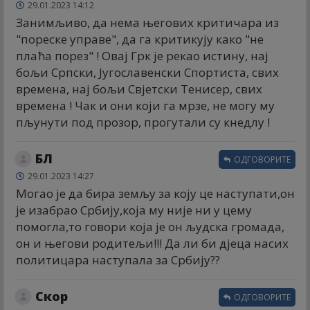
29.01.2023 14:12
Занимљиво, да нема његових критичара из
"пореске управе", да га критикују како "не
плаћа порез" ! Овај Грк је рекао истину, нај
бољи Српски, Југославенски Спортиста, свих
времена, нај бољи Свјетски Тенисер, свих
времена ! Чак и они који га мрзе, не могу му
пљунути под прозор, прогутали су кнедлу !
БЛ
ОДГОВОРИТЕ
29.01.2023 14:27
Могао је да бира земљу за коју це наступати,он
је изабрао Србију,која му није ни у цему
помогла,то говори која је он људска громада,
он и његови родитељи!!! Да ли би дјеца насих
политицара наступала за Србију??
Скор
ОДГОВОРИТЕ