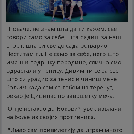
"Новаче, не знам шта да ти кажем, све
говори само за себе, шта радиш за наш
спорт, шта си све до сада остварио.
Честитам ти. Не само за себе, него што
имаш и подршку породице, слично смо
одрастали у тенису. Дивим ти се за све
што си урадио за тенис и чиниш мене
бољим када сам са тобом на терену",
рекао је Циципас по завршетку меча.
Он је истакао да Ђоковић увек извлачи
најбоље из својих противника.
"Имао сам привилегију да играм много