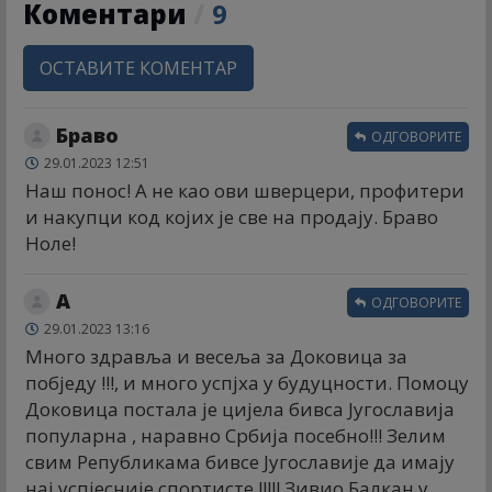
Коментари
/
9
ОСТАВИТЕ КОМЕНТАР
Браво
ОДГОВОРИТЕ
29.01.2023 12:51
Наш понос! А не као ови шверцери, профитери
и накупци код којих је све на продају. Браво
Ноле!
А
ОДГОВОРИТЕ
29.01.2023 13:16
Много здравља и весеља за Доковица за
побједу !!!, и много успјха у будуцности. Помоцу
Доковица постала је цијела бивса Југославија
популарна , наравно Србија посебно!!! Зелим
свим Републикама бивсе Југославије да имају
нај успјесније спортисте !!!!! Зивио Балкан у