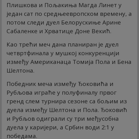
Плишкова и Пољакиња Магда Линет у
један сат по средњеевропском времену, а
потом следи дуел Белорускиње Арине
Сабаленке и Хрватице Доне Векић.
Као трећи меч дана планиран је дуел
четвртфинала у мушкој конкуренцији
између Американаца Томија Пола и Бена
Шелтона.
Победник меча између Ђоковића и
Рубљова играће у полуфиналу првог
гренд слем турнира сезоне са бољим из
дуела између Шелтона и Пола. Ђоковић
и Рубљов одиграли су три међусобна
дуела у каријери, а Србин води 2:1 у
победама.