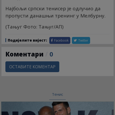
Најбољи српски тенисер је одлучио да
пропусти данашњи тренинг у Мелбурну.
(Тањуг Фото: Тањуг/АП)
Подијелите вијест:
Facebook
Twitter
Коментари
/
0
ОСТАВИТЕ КОМЕНТАР
Тенис