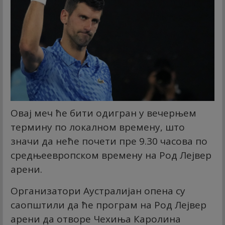
Овај меч ће бити одигран у вечерњем
термину по локалном времену, што
значи да неће почети пре 9.30 часова по
средњеевропском времену на Род Лејвер
арени.
Организатори Аустралијан опена су
саопштили да ће програм на Род Лејвер
арени да отворе Чехиња Каролина