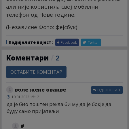
али није користила свој мобилни
телефон од Нове године.
(Независне Фото: фејсбук)
Подијелите вијест:
Facebook
Twitter
Коментари
/
2
ОСТАВИТЕ КОМЕНТАР
воле жене овакве
ОДГОВОРИТЕ
10.01.2023 15:12
да је био поштен рекла би му да је бокје да
буду само пријатељи
#