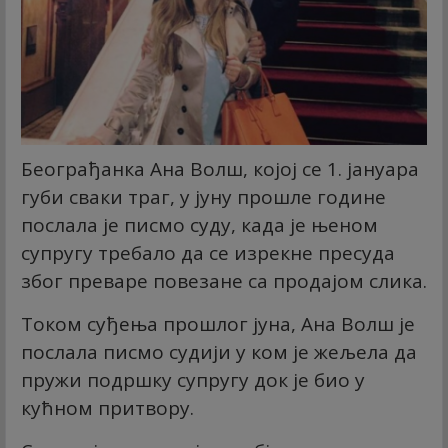
Београђанка Ана Волш, којој се 1. јануара
губи сваки траг, у јуну прошле године
послала је писмо суду, када је њеном
супругу требало да се изрекне пресуда
због преваре повезане са продајом слика.
Током суђења прошлог јуна, Ана Волш је
послала писмо судији у ком је жељела да
пружи подршку супругу док је био у
кућном притвору.