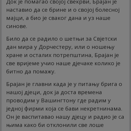
Док је помагао својој свекрви, Брајан је
наставио да се брине и о својој болесној
мајци, а био је сваког дана и уз наше
синове.
Било да се радило о шетњи за Свјетски
дан мира у Дорчестеру, или о ношењу
хране и осталих потрепштина, Брајан је
све вријеме учио наше дјечаке колико је
битно да помажу.
Брајан је главни када је у питању брига о
нашој дјеци, док ја доста времена
проводим у Вашингтону где радим у
једној фирми која се бави некретнинама.
Он је васпитавао нашу дјецу и радио је са
њима како би отклонили све лоше