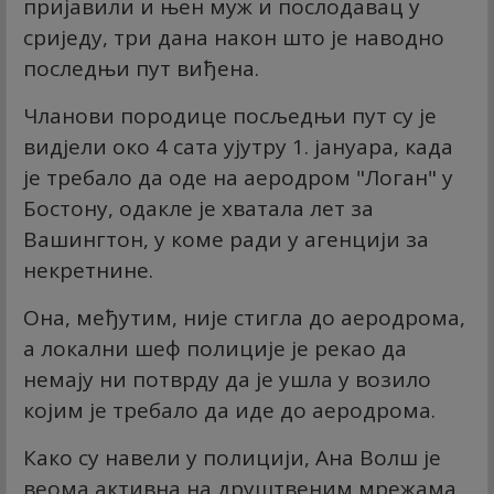
пријавили и њен муж и послодавац у
сриједу, три дана након што је наводно
последњи пут виђена.
Чланови породице посљедњи пут су је
видјели око 4 сата ујутру 1. јануара, када
је требало да оде на аеродром "Логан" у
Бостону, одакле је хватала лет за
Вашингтон, у коме ради у агенцији за
некретнине.
Она, међутим, није стигла до аеродрома,
а локални шеф полиције је рекао да
немају ни потврду да је ушла у возило
којим је требало да иде до аеродрома.
Како су навели у полицији, Ана Волш је
веома активна на друштвеним мрежама,