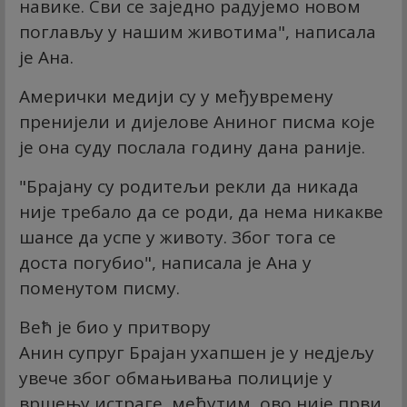
навике. Сви се заједно радујемо новом
поглављу у нашим животима", написала
је Ана.
Амерички медији су у међувремену
пренијели и дијелове Аниног писма које
је она суду послала годину дана раније.
"Брајану су родитељи рекли да никада
није требало да се роди, да нема никакве
шансе да успе у животу. Због тога се
доста погубио", написала је Ана у
поменутом писму.
Већ је био у притвору
Анин супруг Брајан ухапшен је у недјељу
увече због обмањивања полиције у
вршењу истраге, међутим, ово није први