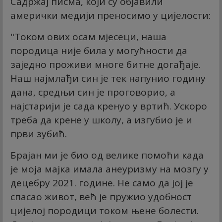
Садржај писма, који су објавили
амерички медији преносимо у цијелости:
"Током ових осам мјесеци, наша
породица није била у могућности да
заједно проживи многе битне догађаје.
Наш најмлађи син је тек напунио годину
дана, средњи син је проговорио, а
најстарији је сада кренуо у вртић. Ускоро
треба да крене у школу, а изгубио је и
први зубић.
Брајан ми је био од велике помоћи када
је моја мајка имала анеуризму на мозгу у
децебру 2021. године. Не само да јој је
спасао живот, већ је пружио удобност
цијелој породици током њене болести.