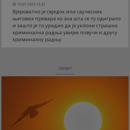
10.01.2023 15:33
Вјероватно је свједок или саучесник
његових превара ко зна шта се ту одиграло
и зашто је то урадио да је уклони страшно
криминална радња увијек повуче и другу
криминалну радњу
Свијет