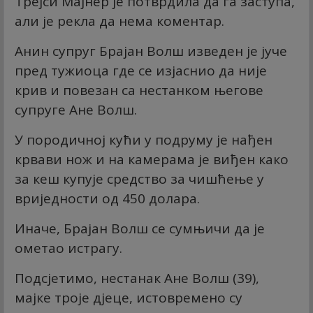
Трејси Мајнер је потврдила да га заступа,
али је рекла да нема коментар.
Анин супруг Брајан Волш изведен је јуче
пред тужиоца где се изјаснио да није
крив и повезан са нестанком његове
супруге Ане Волш.
У породичној кући у подруму је нађен
крвави нож и на камерама је виђен како
за кеш купује средство за чишћење у
вриједности од 450 долара.
Иначе, Брајан Волш се сумњичи да је
ометао истрагу.
Подсјетимо, нестанак Ане Волш (39),
мајке троје дјеце, истовремено су