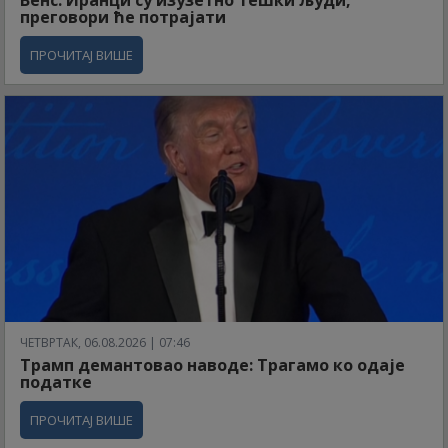
Венс: Иранци су изузетно тешки људи,
преговори ће потрајати
ПРОЧИТАЈ ВИШЕ
ЧЕТВРТАК, 06.08.2026 | 07:46
Трамп демантовао наводе: Трагамо ко одаје
податке
ПРОЧИТАЈ ВИШЕ