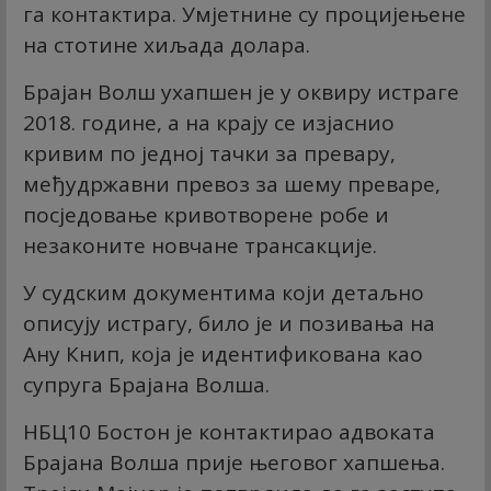
га контактира. Умјетнине су процијењене
на стотине хиљада долара.
Брајан Волш ухапшен је у оквиру истраге
2018. године, а на крају се изјаснио
кривим по једној тачки за превару,
међудржавни превоз за шему преваре,
посједовање кривотворене робе и
незаконите новчане трансакције.
У судским документима који детаљно
описују истрагу, било је и позивања на
Ану Книп, која је идентификована као
супруга Брајана Волша.
НБЦ10 Бостон је контактирао адвоката
Брајана Волша прије његовог хапшења.