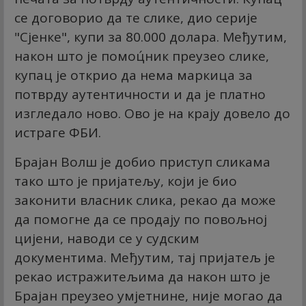
се договорио да те слике, дио серије
"Сјенке", купи за 80.000 долара. Међутим,
након што је помоц́ник преузео слике,
купац је открио да нема маркица за
потврду аутентичности и да је платно
изгледало ново. Ово је на крају довело до
истраге ФБИ.
Брајан Волш је добио приступ сликама
тако што је пријатељу, који је био
законити власник слика, рекао да може
да помогне да се продају по повољној
цијени, наводи се у судским
документима. Међутим, тај пријатељ је
рекао истражитељима да након што је
Брајан преузео умјетнине, није могао да