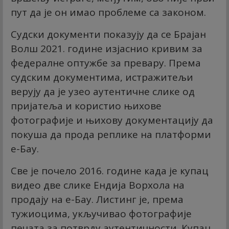
пут да је он имао проблеме са законом.
Судски документи показују да се Брајан
Волш 2021. године изјаснио кривим за
федералне оптужбе за превару. Према
судским документима, истражитељи
верују да је узео аутентичне слике од
пријатеља и користио њихове
фотографије и њихову документацију да
покуша да прода реплике на платформи
е-Баy.
Све је почело 2016. године када је купац
видео две слике Ендија Ворхола на
продају на е-Баy. Листинг је, према
тужиоцима, укључивао фотографије
печата за потврду аутентичности. Купац