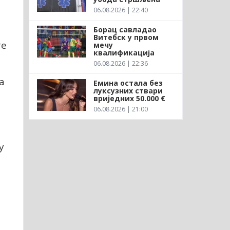
06.08.2026 | 22:40
Борац савладао
Витебск у првом
те
мечу
квалификација
06.08.2026 | 22:36
а
Емина остала без
луксузних ствари
вриједних 50.000 €
06.08.2026 | 21:00
у