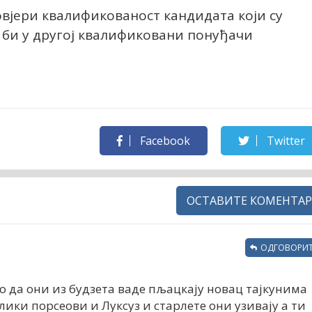
овјери квалификованост кандидата који су
к би у другој квалификовани понуђачи
Facebook
Twitter
ОСТАВИТЕ КОМЕНТАР
ОДГОВОРИТ
о да они из будзета ваде пљацкају новац тајкунима
ики порсеови и Луксуз и старлете они узивају а ти