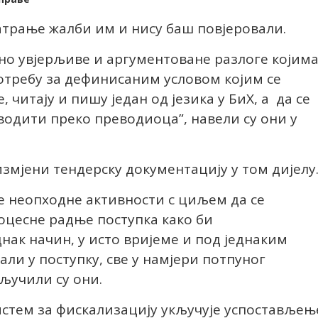
атрање жалби им и нису баш повјеровали.
но увјерљиве и аргументоване разлоге којим
потребу за дефинисаним условом којим се
, читају и пишу један од језика у БиХ, а да се
одити преко преводиоца”, навели су они у
измјени тендерску документацију у том дијелу
е неопходне активности с циљем да се
оцесне радње поступка како би
нак начин, у исто вријеме и под једнаким
ли у поступку, све у намјери потпуног
ључили су они.
 систем за фискализацију укључује успостављењ