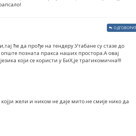
рапсало!
ОДГОВОРИТ
,тај ће да прође на тендеру.Утабане су стазе до
е опште позната пракса наших простора.А овај
езика који се користи у БиХ,је трагикомична!!!
којји жели и ником не даје мито.не смије нико да