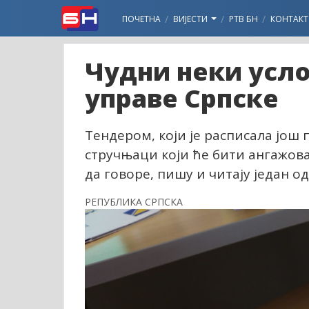
ПОЧЕТНА
ВИЈЕСТИ
РТВ БН
КОНТАКТ
Чудни неки усл
управе Српске
Тендером, који је расписала још 
стручњаци који ће бити ангажова
да говоре, пишу и читају један о
РЕПУБЛИКА СРПСКА