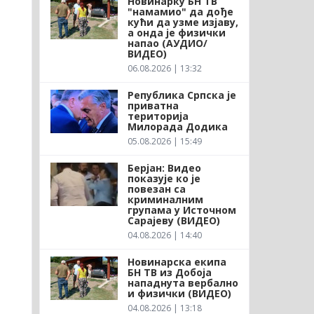
Новинарку БН ТВ
"намамио" да дође
кући да узме изјаву,
а онда је физички
напао (АУДИО/
ВИДЕО)
06.08.2026 | 13:32
Република Српска је
приватна
територија
Милорада Додика
05.08.2026 | 15:49
Берјан: Видео
а
показује ко је
повезан са
криминалним
групама у Источном
Сарајеву (ВИДЕО)
04.08.2026 | 14:40
Новинарска екипа
БН ТВ из Добоја
нападнута вербално
и физички (ВИДЕО)
04.08.2026 | 13:18