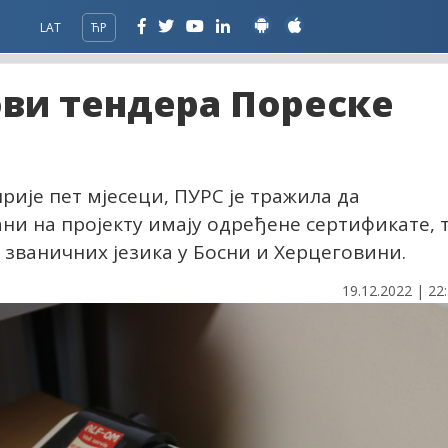
LAT
ЋР
ови тендера Пореске
прије пет мјесеци, ПУРС је тражила да
ни на пројекту имају одређене сертификате, 
д званичних језика у Босни и Херцеговини.
19.12.2022 | 22