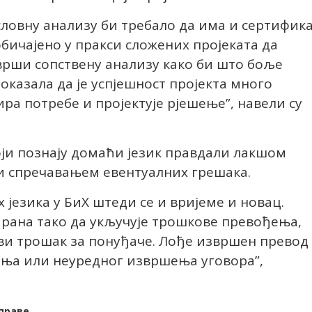
словну анализу би требало да има и сертифик
уобичајено у пракси сложених пројеката да
врши сопствену анализу како би што боље
оказала да је успјешност пројекта много
ира потребе и пројектује рјешење”, навели су
оји познају домаћи језик правдали лакшом
и спречавањем евентуалних грешака.
 језика у БиХ штеди се и вријеме и новац.
ирана тако да укључује трошкове превођења,
и трошак за понуђаче. Лође извршен превод
ења или неуредног извршења уговора”,
праве