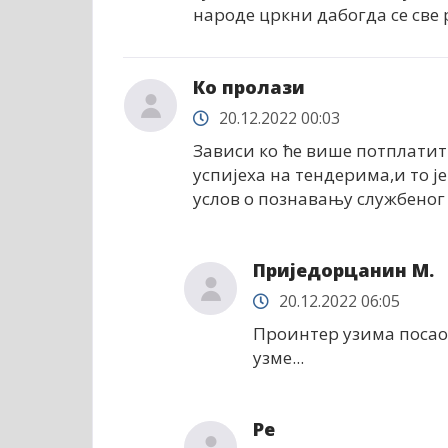
народе цркни дабогда се све 
Ко пролази
20.12.2022 00:03
Зависи ко ће више потплатити
успијеха на тендерима,и то ј
услов о познавању службеног ј
Приједорцанин М.
20.12.2022 06:05
Проинтер узима посао 
узме...
Ре