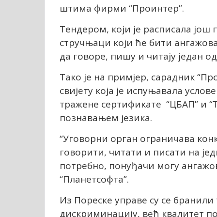
штима фирми “Проинтер”.
Тендером, који је расписала још 
стручњаци који ће бити ангажова
да говоре, пишу и читају један о
Тако је на примјер, сарадник “П
свијету која је испуњавала услове
тражене сертификате “ЦБАП” и “ТО
познавањем језика.
“Уговорни орган ограничава конк
говорити, читати и писати на једн
потребно, понуђачи могу ангажо
“Планетсофта”.
Из Пореске управе су се бранили
дискриминацију, већ квалитет по