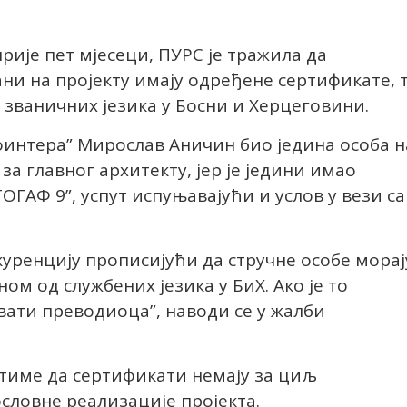
прије пет мјесеци, ПУРС је тражила да
ни на пројекту имају одређене сертификате, 
д званичних језика у Босни и Херцеговини.
роинтера” Мирослав Аничин био једина особа н
 за главног архитекту, јер је једини имао
ГАФ 9”, успут испуњавајући и услов у вези са
уренцију прописијући да стручне особе морај
ом од службених језика у БиХ. Ако је то
вати преводиоца”, наводи се у жалби
 тиме да сертификати немају за циљ
словне реализације пројекта.