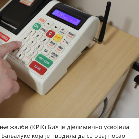
е жалби (КРЖ) БиХ је дјелимично усвојила
Бањалуке која је тврдила да се овај посао