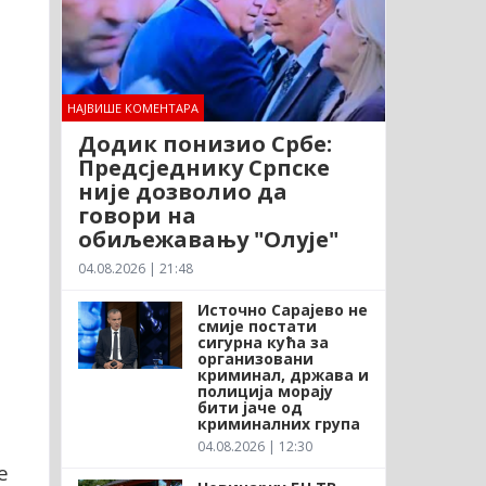
а
НАЈВИШЕ КОМЕНТАРА
Додик понизио Србе:
Предсједнику Српске
није дозволио да
говори на
обиљежавању "Олује"
.
04.08.2026 | 21:48
Источно Сарајево не
смије постати
сигурна кућа за
организовани
криминал, држава и
полиција морају
бити јаче од
криминалних група
04.08.2026 | 12:30
е