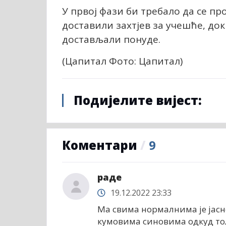
У првој фази би требало да се пр
доставили захтјев за учешће, до
достављали понуде.
(Цапитал Фото: Цапитал)
Подијелите вијест:
Коментари
/
9
раде
19.12.2022 23:33
Ма свима нормалнима је јасн
кумовима синовима одкуд тол