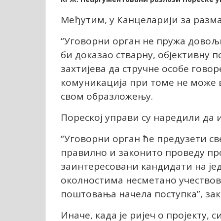
Међутим, у Канцеларији за разм
“Уговорни орган не пружа довољ
би доказао стварну, објективну 
захтијева да стручне особе говоре
комуникација при томе не може в
свом образложењу.
Пореској управи су наредили да 
“Уговорни орган ће предузети св
правилно и законито проведу пр
заинтересовани кандидати на јед
околностима несметано учествова
поштовања начела поступка”, зак
Иначе, када је ријеч о пројекту,