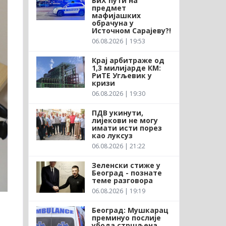
БиХ ћути на
предмет
мафијашких
обрачуна у
Источном Сарајеву?!
06.08.2026 | 19:53
Крај арбитраже од
1,3 милијарде КМ:
РиТЕ Угљевик у
кризи
06.08.2026 | 19:30
ПДВ укинути,
лијекови не могу
имати исти порез
као луксуз
06.08.2026 | 21:22
Зеленски стиже у
Београд - познате
теме разговора
06.08.2026 | 19:19
Београд: Мушкарац
преминуо послије
убода стршљена