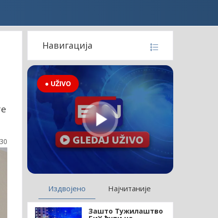
Навигација
● UŽIVO
те
:30
Издвојено
Најчитаније
Зашто Тужилаштво