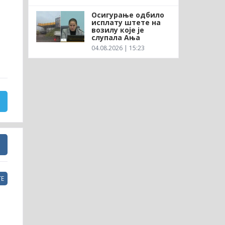
Осигурање одбило
исплату штете на
возилу које је
слупала Ања
04.08.2026 | 15:23
Е