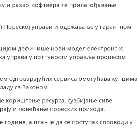
у и развој софтвера те прилагођавање
оћ Пореској управи и одржавање у гарантном
цијом дефинише нови модел електронске
ска управа у потпуности управља процесом
тем одговарајућих сервиса омогућава купцим
кладу са Законом.
је кориштење ресурса, сузбијање сиве
крају и повећање пореских прихода.
е године, а план је да се поступак спроводи у