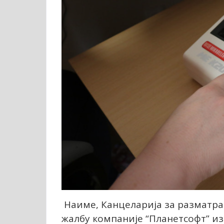
Наиме, Канцеларија за разматрањ
жалбу компаније “Планетсофт” из 