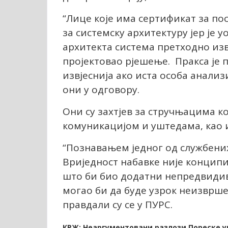
“Лице које има сертификат за по
за системску архитектуру јер је 
архитекта система претходно из
пројектовао рјешење. Пракса је п
извјеснија ако иста особа анализ
они у одговору.
Они су захтјев за стручњацима к
комуникацијом и уштедама, као 
“Познавањем једног од службених
Вриједност набавке није концип
што би био додатни непредвидив
могао би да буде узрок неизврш
правдали су се у ПУРС.
КРЖ: Неаргументовани разлози Пореске у