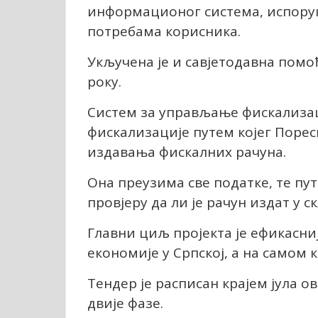
информационог система, испорук
потребама корисника.
Укључена је и савјетодавна пом
року.
Систем за управљање фискализа
фискализације путем којег Поре
издавања фискалних рачуна.
Она преузима све податке, те пу
провјеру да ли је рачун издат у с
Главни циљ пројекта је ефикасни
економије у Српској, а на самом 
Тендер је расписан крајем јула ов
двије фазе.