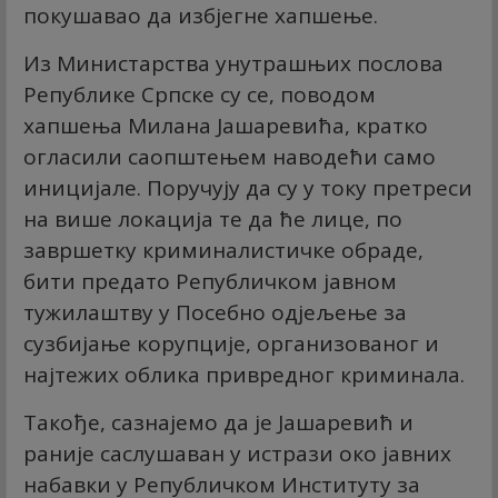
покушавао да избјегне хапшење.
Из Министарства унутрашњих послова
Републике Српске су се, поводом
хапшења Милана Јашаревића, кратко
огласили саопштењем наводећи само
иницијале. Поручују да су у току претреси
на више локација те да ће лице, по
завршетку криминалистичке обраде,
бити предато Републичком јавном
тужилаштву у Посебно одјељење за
сузбијање корупције, организованог и
најтежих облика привредног криминала.
Такође, сазнајемо да је Јашаревић и
раније саслушаван у истрази око јавних
набавки у Републичком Институту за