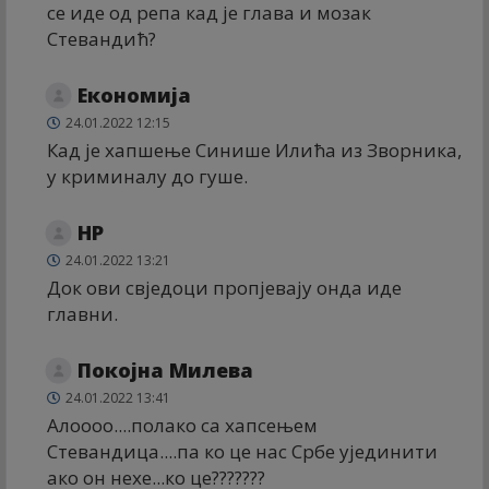
се иде од репа кад је глава и мозак
Стевандић?
Економија
24.01.2022 12:15
Кад је хапшење Синише Илића из Зворника,
у криминалу до гуше.
НР
24.01.2022 13:21
Док ови свједоци пропјевају онда иде
главни.
Покојна Милева
24.01.2022 13:41
Алоооо....полако са хапсењем
Стевандица....па ко це нас Србе ујединити
ако он неxе...ко це???????