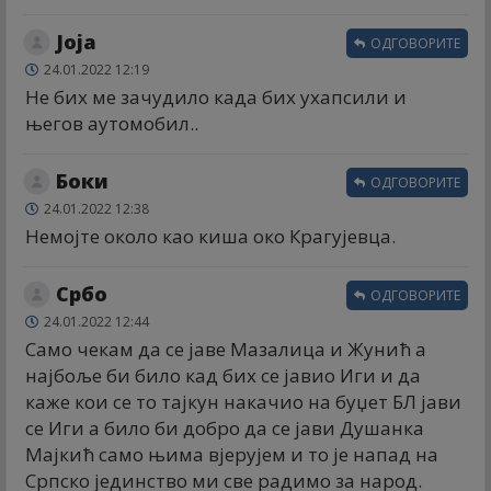
Јоја
ОДГОВОРИТЕ
24.01.2022 12:19
Не бих ме зачудило када бих ухапсили и
његов аутомобил..
Боки
ОДГОВОРИТЕ
24.01.2022 12:38
Немојте около као киша око Крагујевца.
Србо
ОДГОВОРИТЕ
24.01.2022 12:44
Само чекам да се јаве Мазалица и Жунић а
најбоље би било кад бих се јавио Иги и да
каже кои се то тајкун накачио на буџет БЛ јави
се Иги а било би добро да се јави Душанка
Мајкић само њима вјерујем и то је напад на
Српско јединство ми све радимо за народ.