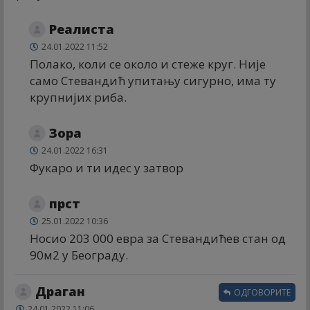
Реалиста
24.01.2022 11:52
Полако, коли се около и стеже круг. Није
само Стевандић упитању сигурно, има ту
крупнијих риба.
Зора
24.01.2022 16:31
Фукаро и ти идес у затвор
прст
25.01.2022 10:36
Носио 203 000 евра за Стевандићев стан од
90м2 у Београду.
Драган
ОДГОВОРИТЕ
24.01.2022 11:06