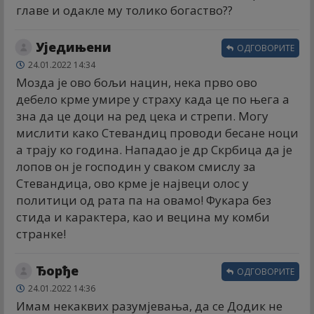
главе и одакле му толико богаство??
Уједињени
ОДГОВОРИТЕ
24.01.2022 14:34
Мозда је ово бољи нацин, нека прво ово
дебело крме умире у страху када це по њега а
зна да це доци на ред цека и стрепи. Могу
мислити како Стевандиц проводи бесане ноци
а трају ко година. Нападао је др Скрбица да је
лопов он је господин у сваком смислу за
Стевандица, ово крме је највеци олос у
политици од рата па на овамо! Фукара без
стида и карактера, као и вецина му комби
странке!
Ђорђе
ОДГОВОРИТЕ
24.01.2022 14:36
Имам некаквих разумјевања, да се Додик не