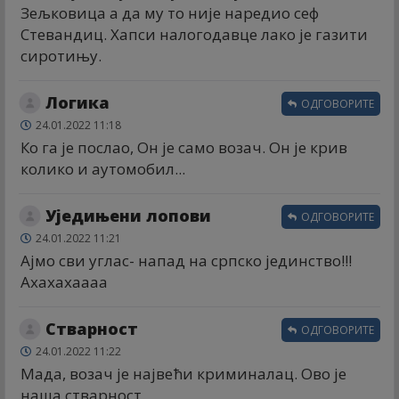
Зељковица а да му то није наредио сеф
Стевандиц. Хапси налогодавце лако је газити
сиротињу.
Логика
ОДГОВОРИТЕ
24.01.2022 11:18
Ко га је послао, Он је само возач. Он је крив
колико и аутомобил...
Уједињени лопови
ОДГОВОРИТЕ
24.01.2022 11:21
Ајмо сви углас- напад на српско јединство!!!
Ахахахаааа
Стварност
ОДГОВОРИТЕ
24.01.2022 11:22
Мада, возач је највећи криминалац. Ово је
наша стварност.