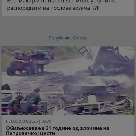
ВСС, макар и привремено, може уступити,
распоредити на послове возача..??!!
Република Српска
ПЕТАК, 07.08.2026 | 08:30
Обиљежавање 31 године од злочина на
Петровачкој цести