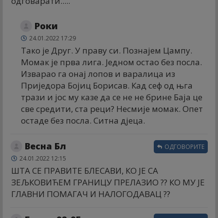
одговарати.....
Роки
24.01.2022 17:29
Тако је Друг. У праву си. Познајем Цампу.
Момак је прва лига. Једном остао без посла.
Изварао га онај лопов и варалица из
Приједора Бојиц Борисав. Кад сеф од њга
трази и јос му казе да се не не брине Баја це
све средити, ста реци? Несмије момак. Опет
остаде без посла. Ситна дјеца.
Весна Бл
ОДГОВОРИТЕ
24.01.2022 12:15
ШТА СЕ ПРАВИТЕ БЛЕСАВИ, КО ЈЕ СА
ЗЕЉКОВИЋЕМ ГРАНИЦУ ПРЕЛАЗИО ?? КО МУ ЈЕ
ГЛАВНИ ПОМАГАЧ И НАЛОГОДАВАЦ ??