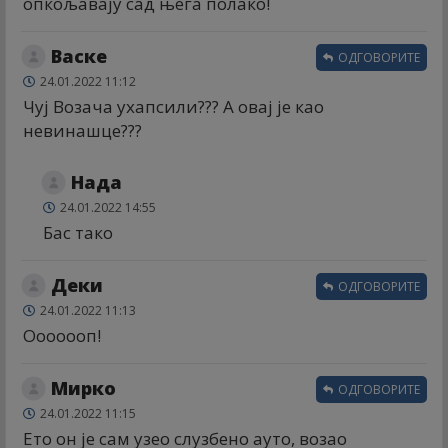
опкољавају сад њега полако!
Васке
ОДГОВОРИТЕ
24.01.2022 11:12
Чуј Возача ухапсили??? А овај је као
невинашце???
Нада
24.01.2022 14:55
Бас тако
Деки
ОДГОВОРИТЕ
24.01.2022 11:13
Ооооооп!
Мирко
ОДГОВОРИТЕ
24.01.2022 11:15
Ето он је сам узео слузбено ауто, возао