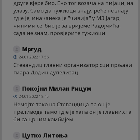
друге вјере био. Ено тог возача на пијаци, на
улазу. Само да тужиоци знају, реће не знају
гдје је, иначанека је "чивија" у МЗ Јагар,
чиними се. био је за вријеме Радојчића,
сада не знам, провјерите тужиоци.
Мргуд
24.01.2022 17:56
Стевандиц главни организатор сци прљави
гиара Додин дупелизац.
Покојни Милан Рицум
24.01.2022 18:45
Немојте тако на Стевандица па он је
преливода тамо гдје је хапа он је главни.ста
би са црним комбијем..
Цутко Литоња