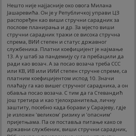
Нешто није најјасније око овога Милана
Јашаревића. Он је у Републичкој управи ЦЗ
распоређен као виши стручни сарадник за
послове планирања и др. За мјесто виши
стручни сарадник тражи се висока стручна
спрема, ВИИ степен и статус државног
службеника. Платни коефицијент је најмање
13. А у штаб за пандемију су га пребацили да
ради као возач. А за посао возача треба ССС
или КВ, ИВ или ИИИ степен стручне спреме, са
платним коефицијентом испод 10. Значи
плаћају га као вишег стручног сарадника, а он
обавља посао возача. С тим да га Стевандић
још третира и као тјелохранитеља, личну
заштиту, посебно када борави у Сарајеву, гдје
је изложен 'великом' ризику и 'опасним'
пријетњама. Па се поставља питање како се
државни службеник, виши стручни сарадник,