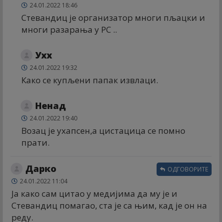
24.01.2022 18:46
Стевандиц је организатор многи пљацки и
многи разарања у РС ..
Ухх
24.01.2022 19:32
Како се купљени папак извлаци.
Ненад
24.01.2022 19:40
Возац је ухапсен,а цистацица се помно
прати.
Дарко
ОДГОВОРИТЕ
24.01.2022 11:04
Ја како сам цитао у медијима да му је и
Стевандиц помагао, ста је са њим, кад је он на
реду.