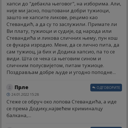
хапси до "дебакла његовог", на изборима. Али,
није ми јасно, поштовани добри тужиоци,
зашто не хапсите ликове, рецимо као
Стевандић, а да су то заслужили. Примате ли
Ви плату, тужиоци и судије, од народа или
Стевандића и ликова сличних њему, пун кош
се фукара изродио. Мене, да се лично пита, да
сам тужиоц, ја бих и Додика хапсио, па то се
види. Шта се чека са његовим сином и
сличним полусвијетом, питам тужиоце.
Поздрављам добре људе и угодно поподне...
Прле
ОДГОВОРИТЕ
24.01.2022 15:28
Стеже се обруч око лопова Стевандића, а иде
се према Додику,највећем криминалцу
балкана,...