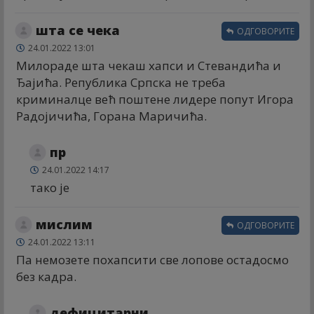
шта се чека
ОДГОВОРИТЕ
24.01.2022 13:01
Милораде шта чекаш хапси и Стевандића и
Ђајића. Република Српска не треба
криминалце већ поштене лидере попут Игора
Радојичића, Горана Маричића.
пр
24.01.2022 14:17
тако је
мислим
ОДГОВОРИТЕ
24.01.2022 13:11
Па немозете похапсити све лопове остадосмо
без кадра.
дефицитарни