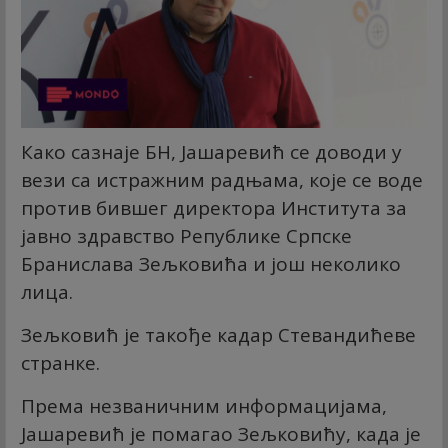
Како сазнаје БН, Јашаревић се доводи у
вези са истражним радњама, које се воде
против бившег директора Института за
јавно здравство Републике Српске
Бранислава Зељковића и још неколико
лица.
Зељковић је такође кадар Стевандићеве
странке.
Према незваничним информацијама,
Јашаревић је помагао Зељковићу, када је