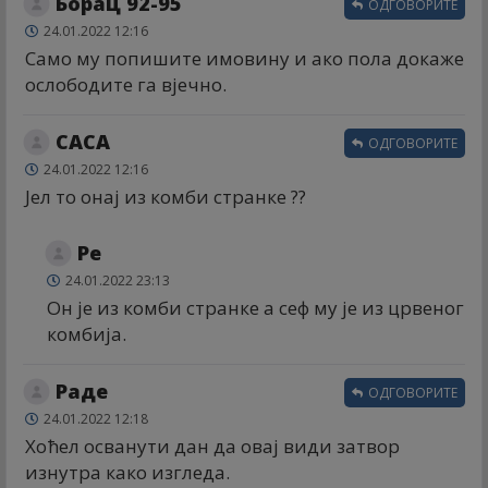
Борац 92-95
ОДГОВОРИТЕ
24.01.2022 12:16
Само му попишите имовину и ако пола докаже
ослободите га вјечно.
САСА
ОДГОВОРИТЕ
24.01.2022 12:16
Јел то онај из комби странке ??
Ре
24.01.2022 23:13
Он је из комби странке а сеф му је из црвеног
комбија.
Раде
ОДГОВОРИТЕ
24.01.2022 12:18
Хоћел осванути дан да овај види затвор
изнутра како изгледа.