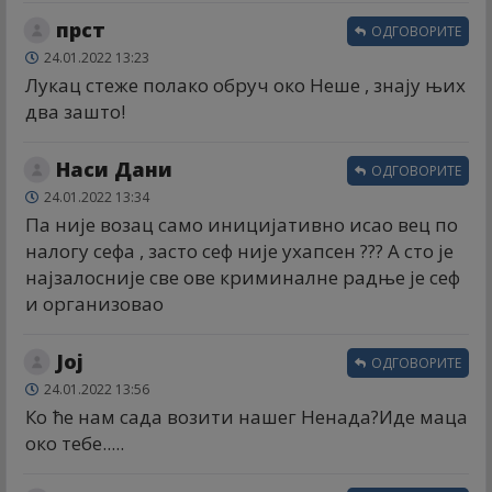
прст
ОДГОВОРИТЕ
24.01.2022 13:23
Лукац стеже полако обруч око Неше , знају њих
два зашто!
Наси Дани
ОДГОВОРИТЕ
24.01.2022 13:34
Па није возац само иницијативно исао вец по
налогу сефа , засто сеф није ухапсен ??? А сто је
најзалосније све ове криминалне радње је сеф
и организовао
Јој
ОДГОВОРИТЕ
24.01.2022 13:56
Ко ће нам сада возити нашег Ненада?Иде маца
око тебе.....