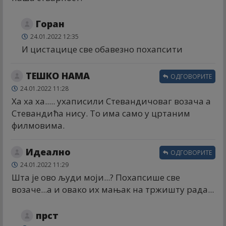
Горан
24.01.2022 12:35
И цистацице све обавезно похапсити
ТЕШКО НАМА
ОДГОВОРИТЕ
24.01.2022 11:28
Ха ха ха..... ухаписили Стевандичоваг возача а
Стевандића нису. То има само у цртаним
филмовима.
Идеално
ОДГОВОРИТЕ
24.01.2022 11:29
Шта је ово људи моји...? Похапсише све
возаче...а и овако их мањак на тржишту рада...
прст