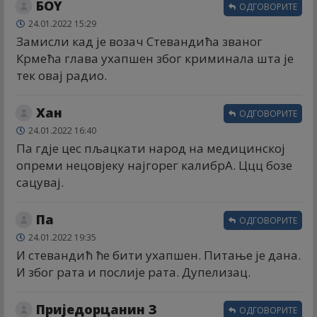
БОY
ОДГОВОРИТЕ
24.01.2022 15:29
Замисли кад је возач Стевандића званог
Крмећа глава ухапшен због криминала шта је
тек овај радио.
Хан
ОДГОВОРИТЕ
24.01.2022 16:40
Па гдје цес пљацкати народ на медицинској
опреми нецовјеку најгорег калибрА. Ццц бозе
сацувај.
Па
ОДГОВОРИТЕ
24.01.2022 19:35
И стевандић ће бити ухапшен. Питање је дана.
И због рата и послије рата. Дупелизац.
Приједорцанин З
ОДГОВОРИТЕ