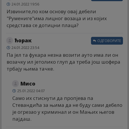
24.01.2022 19:56
Извините,по ком основу овај дебели
"Румениге"има лицног возаца и из којих
средстава се дотицни плаца?
ћорак
ОДГОВОРИТЕ
24.01.2022 23:54
Па јел та фукара незна возити ауто има ли он
возачку ил јетолико глуп да треба још шофера
трбају њима тачке.
Мисо
25.01.2022 04:07
Само их стиснути да пропјева па
Стевандића за њима да не буду сами дебело
је огрезао у криминал и он Мањих његов
пајдаш.