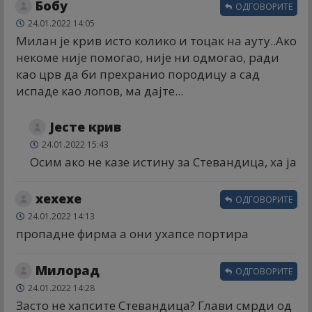
Бобy
ОДГОВОРИТЕ
24.01.2022 14:05
Милан је крив исто колико и тоцак на ауту..Ако
некоме није помогао, није ни одмогао, ради
као црв да би прехранио породицу а сад
испаде као лопов, ма дајте...
Јесте крив
24.01.2022 15:43
Осим ако не казе истину за Стевандица, ха ја
хехехе
ОДГОВОРИТЕ
24.01.2022 14:13
пропадне фирма а они ухапсе портира
Милорад
ОДГОВОРИТЕ
24.01.2022 14:28
Засто не хапсите Стевандица? Глави смрди од