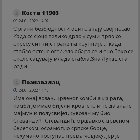
Коста 11903
24.01.2022 14:07
Органи безбједности оцито знају свој посао.
Када се сјеце велико дрво у суми прво се
окресу ситније гране па крупније ....када
стабло остсне огољело обара се и оно.Тако се
около сацувају млада стабла.Зна Лукац ста
ради....
Познавалац
24.01.2022 14:43
Има онај возач, црвеног комбија из рата,
комби је имао бијели кров, ето и то да знате,
мајмун и полусвијет, сувозач му био
Стевандић. Стевандић, мршавко с црвеном
беретком, осрамотио српске борце,
нехумано поступао према човјеку, јер је