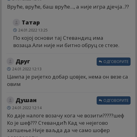
Вруће, вруће, баш вруће..., а није игра дјечја..??
Татар
24.01.2022 13:25
По којој основи тај Стевандиц има
возаца.Али није ни битно обруц се стезе.
Друг
ОДГОВОРИТЕ
24.01.2022 12:13
Цампа је ријетко добар цовјек, нема он везе са
овим
Душан
ОДГОВОРИТЕ
24.01.2022 12:14
Ко даје налоге возачу кога че возити?????шеф
Ко је шеф??? Стевандић Кад че нејегово
хапшење.Није ваљда да че само шофер