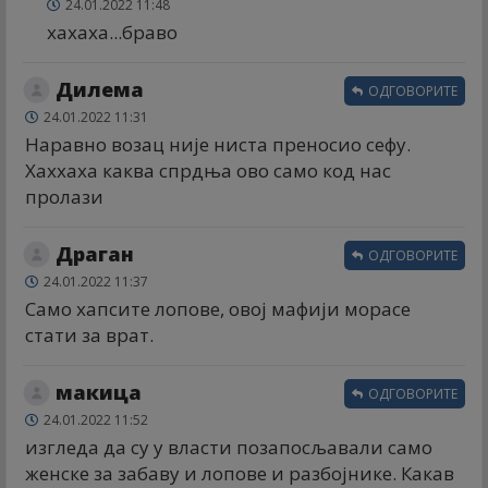
24.01.2022 11:48
хахаха...браво
Дилема
ОДГОВОРИТЕ
24.01.2022 11:31
Наравно возац није ниста преносио сефу.
Хаххаха каква спрдња ово само код нас
пролази
Драган
ОДГОВОРИТЕ
24.01.2022 11:37
Само хапсите лопове, овој мафији морасе
стати за врат.
макица
ОДГОВОРИТЕ
24.01.2022 11:52
изгледа да су у власти позапосљавали само
женске за забаву и лопове и разбојнике. Какав