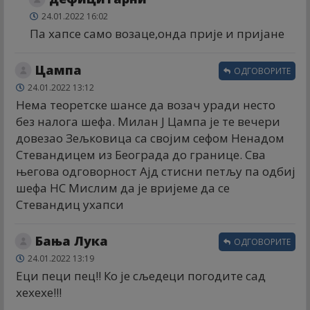
24.01.2022 16:02
Па хапсе само возаце,онда прије и пријане
Цампа
ОДГОВОРИТЕ
24.01.2022 13:12
Нема теоретске шансе да возач уради несто
без налога шефа. Милан Ј Цампа је те вечери
довезао Зељковица са својим сефом Ненадом
Стевандицем из Београда до границе. Сва
његова одговорност Ајд стисни петљу па одбиј
шефа НС Мислим да је вријеме да се
Стевандиц ухапси
Бања Лука
ОДГОВОРИТЕ
24.01.2022 13:19
Еци пеци пец!! Ко је сљедеци погодите сад
хехехе!!!