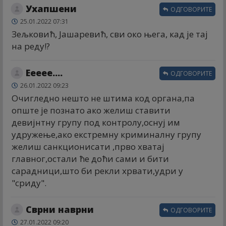
Ухапшени
ОДГОВОРИТЕ
25.01.2022 07:31
Зељковић, Јашаревић, сви око њега, кад је тај
на реду!?
Еееее....
ОДГОВОРИТЕ
26.01.2022 09:23
Очигледно нешто не штима код органа,па
опште је познато ако желиш ставити
девијнтну групу под контролу,оснуј им
удружење,ако екстремну криминалну групу
желиш санкционисати ,прво хватај
главног,остали ће доћи сами и бити
сарадници,што би рекли хрвати,удри у
"сриду".
Сврни наврни
ОДГОВОРИТЕ
27.01.2022 09:20