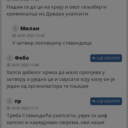
Надам се да це на крају и овог сељобер и
криминалца из Дрвара ухапсити
Милан
24.01.2022 15:40
У затвир лоповцину стевандица
Фебо
ОДГОВОРИТЕ
24.01.2022 11:08
Хапси дебелог крмка да мало пропјева у
затвору а уједно це и смрсати коју килу он је
један од организатора те пљацке
пр
ОДГОВОРИТЕ
24.01.2022 11:11
Треба Стевандића ухапсити, увјек се шеф
хапсио и наредјивао својима, ови наши