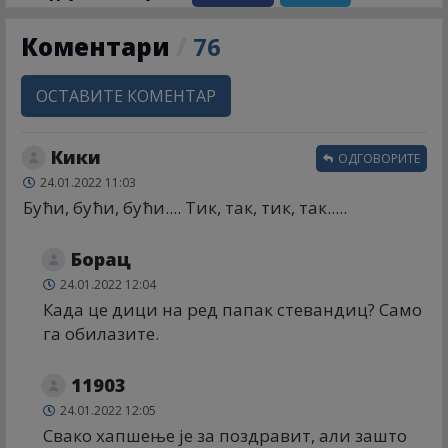
Коментари
/
76
ОСТАВИТЕ КОМЕНТАР
Кики
ОДГОВОРИТЕ
24.01.2022 11:03
Бући, бући, бући.... Тик, так, тик, так.....
Борац
24.01.2022 12:04
Када це дици на ред папак стевандиц? Само
га обилазите.
11903
24.01.2022 12:05
Свако хапшење је за поздравит, али зашто